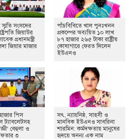
 স্মৃতি সংসদের
পাঁচবিবিতে খাল পুনঃখনন
ষ্ট্রপতি জিয়াউর
প্রকল্পের অব্যয়িত ১০ লাখ
বেক প্রধানমন্ত্রী
৮৭ হাজার ২৬৫ টাকা রাষ্ট্রীয়
দা জিয়ার মাজার
কোষাগারে ফেরত দিলেন
ইউএনও
হাজার পিস
সৎ, ন্যায়নিষ্ঠ, সাহসী ও
ডল ট্যাবলেটসহ
মানবিক ইউএনও সাবরিনা
জ্ঞী’ বেহুলা ও
শারমিন: কর্মদক্ষতায় মানুষের
রেফতার ৩
হৃদয়ে অনন্য এক নাম