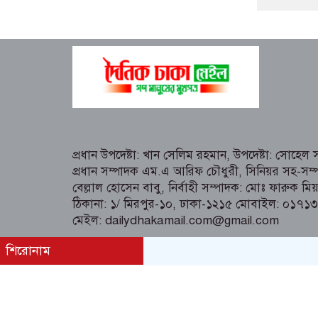
প্রধান উপদেষ্টা: খান সেলিম রহমান, উপদেষ্টা: সোহে
প্রধান সম্পাদক এম.এ আরিফ চৌধুরী, সিনিয়র সহ-সম্প
বেল্লাল হোসেন বাবু, নির্বাহী সম্পাদক: মোঃ ফারুক মি
ঠিকানা: ১/ মিরপুর-১০, ঢাকা-১২১৫ মোবাইল: ০১
মেইল: dailydhakamail.com@gmail.com
শিরোনাম
All rights reserved © 2025 dailydhakamail.co