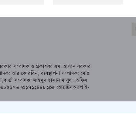
ল সরকার সম্পাদক ও প্রকাশক: এম. হাসান সরকার
াদক: আর কে রবিন, ব্যবস্থাপনা সম্পাদক: মোঃ
য়া,বার্তা সম্পাদক: মাহমুদ হাসান মাসুদ। অফিস
৭১৩৬৮৫১৭৬ /০১৭১১৪৪৮১০৫ হোয়াটসঅ্যাপ ই-
m