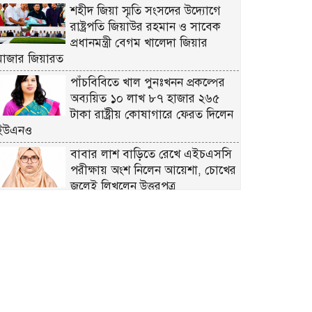
শহীদ জিয়া স্মৃতি সংসদের উদ্যোগে
রাষ্ট্রপতি জিয়াউর রহমান ও সাবেক
প্রধানমন্ত্রী বেগম খালেদা জিয়ার
মাজার জিয়ারত
পাঁচবিবিতে খাল পুনঃখনন প্রকল্পের
অব্যয়িত ১০ লাখ ৮৭ হাজার ২৬৫
টাকা রাষ্ট্রীয় কোষাগারে ফেরত দিলেন
ইউএনও
বাবার লাশ বাড়িতে রেখে এইচএসসি
পরীক্ষায় অংশ নিলেন আয়েশা, চোখের
জলেই লিখলেন উত্তরপত্র
বগুড়া মুদ্রণ শিল্প শ্রমিক ইউনিয়নের
১০ম ত্রি-বার্ষিক নির্বাচনের তফসিল
ঘোষণা
বগুড়ায় ২ হাজার পিস ট্যাপেন্টাডল
ট্যাবলেটসহ ‘মাদক সম্রাজ্ঞী’ বেহুলা ও
বিথীসহ গ্রেফতার ৩