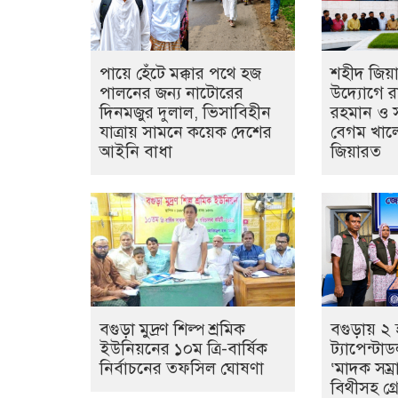
পায়ে হেঁটে মক্কার পথে হজ
শহীদ জিয়া
পালনের জন্য নাটোরের
উদ্যোগে রা
দিনমজুর দুলাল, ভিসাবিহীন
রহমান ও সা
যাত্রায় সামনে কয়েক দেশের
বেগম খালে
আইনি বাধা
জিয়ারত
বগুড়া মুদ্রণ শিল্প শ্রমিক
বগুড়ায় ২ 
ইউনিয়নের ১০ম ত্রি-বার্ষিক
ট্যাপেন্টা
নির্বাচনের তফসিল ঘোষণা
‘মাদক সম্রা
বিথীসহ গ্