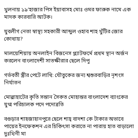
খুলনায় ১৯’হাজার পিস ইয়াবাসহ মোঃ ওমর ফারুক নামে এক
মাদক কারবারি আটক।
যুবলীগ নেতা স্বাস্থ্য সহকারী আব্দুল ওহাব শাহ খুঁটির জোর
কোথায়?
মালয়েশিয়ায় অনলাইন বিজনেস প্ল্যাটফর্মে প্রথম স্থান অর্জন
করলেন বাংলাদেশী সাতক্ষীরার ছেলে দিপু
গর্ভবতী স্ত্রীর পেটে লাথি: যৌতুকের জন্য শ্বশুরবাড়ির নৃশংস
নির্যাতন
মোল্লাহাটের কৃতি সন্তান সৈকত মোহান্তর বাংলাদেশ ব্যাংকের
যুগ্ম পরিচালক পদে পদোন্নতি
বগুড়ার শাহজাহানপুরে ছেলে শাহ্ বাদশা কে টাকার অভাবে
পায়ের ইনফেকশন এর চিকিৎসা করাতে না পারায় হাত বাড়ালো
দুঃখিনী মা