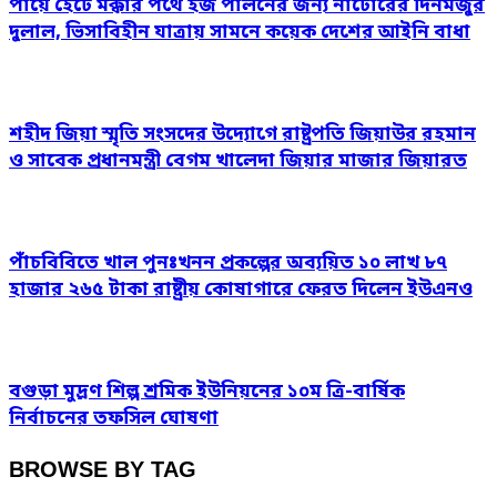
পায়ে হেঁটে মক্কার পথে হজ পালনের জন্য নাটোরের দিনমজুর
দুলাল, ভিসাবিহীন যাত্রায় সামনে কয়েক দেশের আইনি বাধা
শহীদ জিয়া স্মৃতি সংসদের উদ্যোগে রাষ্ট্রপতি জিয়াউর রহমান
ও সাবেক প্রধানমন্ত্রী বেগম খালেদা জিয়ার মাজার জিয়ারত
পাঁচবিবিতে খাল পুনঃখনন প্রকল্পের অব্যয়িত ১০ লাখ ৮৭
হাজার ২৬৫ টাকা রাষ্ট্রীয় কোষাগারে ফেরত দিলেন ইউএনও
বগুড়া মুদ্রণ শিল্প শ্রমিক ইউনিয়নের ১০ম ত্রি-বার্ষিক
নির্বাচনের তফসিল ঘোষণা
BROWSE BY TAG