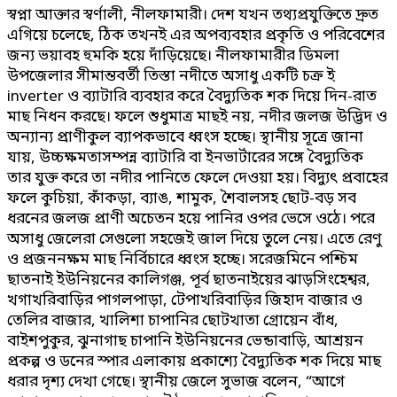
স্বপ্না আক্তার স্বর্ণালী, নীলফামারী। দেশ যখন তথ্যপ্রযুক্তিতে দ্রুত
এগিয়ে চলেছে, ঠিক তখনই এর অপব্যবহার প্রকৃতি ও পরিবেশের
জন্য ভয়াবহ হুমকি হয়ে দাঁড়িয়েছে। নীলফামারীর ডিমলা
উপজেলার সীমান্তবর্তী তিস্তা নদীতে অসাধু একটি চক্র ই
inverter ও ব্যাটারি ব্যবহার করে বৈদ্যুতিক শক দিয়ে দিন-রাত
মাছ নিধন করছে। ফলে শুধুমাত্র মাছই নয়, নদীর জলজ উদ্ভিদ ও
অন্যান্য প্রাণীকুল ব্যাপকভাবে ধ্বংস হচ্ছে। স্থানীয় সূত্রে জানা
যায়, উচ্চক্ষমতাসম্পন্ন ব্যাটারি বা ইনভার্টারের সঙ্গে বৈদ্যুতিক
তার যুক্ত করে তা নদীর পানিতে ফেলে দেওয়া হয়। বিদ্যুৎ প্রবাহের
ফলে কুচিয়া, কাঁকড়া, ব্যাঙ, শামুক, শৈবালসহ ছোট-বড় সব
ধরনের জলজ প্রাণী অচেতন হয়ে পানির ওপর ভেসে ওঠে। পরে
অসাধু জেলেরা সেগুলো সহজেই জাল দিয়ে তুলে নেয়। এতে রেণু
ও প্রজননক্ষম মাছ নির্বিচারে ধ্বংস হচ্ছে। সরেজমিনে পশ্চিম
ছাতনাই ইউনিয়নের কালিগঞ্জ, পূর্ব ছাতনাইয়ের ঝাড়সিংহেশ্বর,
খগাখরিবাড়ির পাগলপাড়া, টেপাখরিবাড়ির জিহাদ বাজার ও
তেলির বাজার, খালিশা চাপানির ছোটখাতা গ্রোয়েন বাঁধ,
বাইশপুকুর, ঝুনাগাছ চাপানি ইউনিয়নের ভেন্ডাবাড়ি, আশ্রয়ন
প্রকল্প ও ডনের স্পার এলাকায় প্রকাশ্যে বৈদ্যুতিক শক দিয়ে মাছ
ধরার দৃশ্য দেখা গেছে। স্থানীয় জেলে সুভাজ বলেন, “আগে