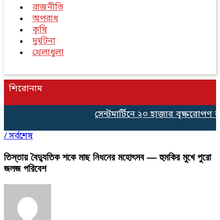
রাজনীতি
অপরাধ
কৃষি
দুর্ঘটনা
খেলাধুলা
শিরোনাম
সেন্টমার্টিনে ২০ হাজার বৃক্ষরোপণ কর্
/
সর্বশেষ
তিস্তায় বৈদ্যুতিক শকে মাছ নিধনের মহোৎসব — হুমকির মুখে পুরো
জলজ পরিবেশ