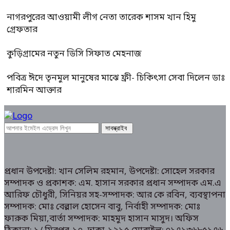
নাগরপুরের আওয়ামী লীগ নেতা তারেক শাসম খান হিমু
গ্রেফতার
কুড়িগ্রামের নতুন ডিসি সিফাত মেহনাজ
পবিত্র ঈদে তৃনমুল মানুষের মাঝে ফ্রী- চিকিৎসা সেবা দিলেন ডাঃ
শারমিন আক্তার
প্রধান উপদেষ্টা: খান সেলিম রহমান, উপদেষ্টা: সোহেল সরকার
সম্পাদক ও প্রকাশক: এম. হাসান সরকার প্রধান সম্পাদক এম.এ
আরিফ চৌধুরী, সিনিয়র সহ-সম্পাদক: আর কে রবিন, ব্যবস্থাপনা
সম্পাদক: মোঃ বেল্লাল হোসেন বাবু, নির্বাহী সম্পাদক: মোঃ
ফারুক মিয়া,বার্তা সম্পাদক: মাহমুদ হাসান মাসুদ। অফিস