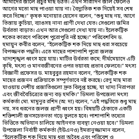
আমাদের জালে প্রচুর মাছ উঠত। এখন সারাদিন জাল ফেলেও
আগের মতো মাছ পাওয়া যায় না। বৈদ্যুতিক শক দিয়েই সব শেষ
করে দিচ্ছে।” কৃষক মনোয়ার হোসেন বলেন, “শুধু মাছ নয়, আগে
তিস্তায় কুচিয়া, ব্যাঙসহ নানা প্রাণী দেখা যেত। সেগুলো জমির
উর্বরতা বাড়াত। এখন আর সেগুলো দেখা যায় না। ইলেকট্রিক
শকের কারণে পরিবেশ পুরোপুরি নষ্ট হচ্ছে।” পরিবেশবিদ ড.
হুমায়ুন কবীর বলেন, “ইলেকট্রিক শক দিয়ে মাছ ধরা সবচেয়ে
বিপজ্জনক পদ্ধতি। এতে মাছের পাশাপাশি পুরো জলজ
খাদ্যশৃঙ্খল ধ্বংস হয়ে যায়। মাটির উর্বরতা কমে; দীর্ঘমেয়াদে এটি
কৃষি, মৎস্য ও মানবজীবনের ওপর ভয়াবহ প্রভাব ফেলবে।” মৎস্য
বিজ্ঞানী প্রফেসর ড. মাহবুবুর রহমান বলেন, “ইলেকট্রিক শক
মাছের প্রজনন প্রক্রিয়াকে সম্পূর্ণভাবে নষ্ট করছে। রেণু মাছ মারা
যাওয়ায় দেশীয় প্রজাতিগুলো দ্রুত বিলুপ্ত হচ্ছে, যা খাদ্য নিরাপত্তা
এবং জীববৈচিত্র্যের জন্য বড় হুমকি।” ডিমলা উপজেলা মৎস্য
কর্মকর্তা মো. মামুনুর রশিদ (অ: দা) বলেন, “এই পদ্ধতিতে শুধু মাছ
নয়, সব ধরনের জলজ প্রাণী ধ্বংস হয়। বিষয়টি ঠেকাতে একটি
শক্তিশালী জনসচেতনতা গড়ে তুলতে হবে। পাশাপাশি তথ্যের
ভিত্তিতে অভিযান চালিয়ে আইনগত ব্যবস্থা নেওয়া হবে।” ডিমলা
উপজেলা নির্বাহী কর্মকর্তা (ইউএনও) ইমরানুজ্জামান বলেন,
“ইলেকট্রিক শক দিয়ে মাছ ধরা অবৈধ এবং পরিবেশ ও