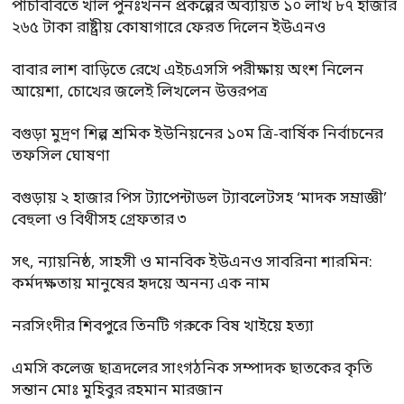
পাঁচবিবিতে খাল পুনঃখনন প্রকল্পের অব্যয়িত ১০ লাখ ৮৭ হাজার
২৬৫ টাকা রাষ্ট্রীয় কোষাগারে ফেরত দিলেন ইউএনও
বাবার লাশ বাড়িতে রেখে এইচএসসি পরীক্ষায় অংশ নিলেন
আয়েশা, চোখের জলেই লিখলেন উত্তরপত্র
বগুড়া মুদ্রণ শিল্প শ্রমিক ইউনিয়নের ১০ম ত্রি-বার্ষিক নির্বাচনের
তফসিল ঘোষণা
বগুড়ায় ২ হাজার পিস ট্যাপেন্টাডল ট্যাবলেটসহ ‘মাদক সম্রাজ্ঞী’
বেহুলা ও বিথীসহ গ্রেফতার ৩
সৎ, ন্যায়নিষ্ঠ, সাহসী ও মানবিক ইউএনও সাবরিনা শারমিন:
কর্মদক্ষতায় মানুষের হৃদয়ে অনন্য এক নাম
নরসিংদীর শিবপুরে তিনটি গরুকে বিষ খাইয়ে হত্যা
এমসি কলেজ ছাত্রদলের সাংগঠনিক সম্পাদক ছাতকের কৃতি
সন্তান মোঃ মুহিবুর রহমান মারজান