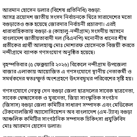
আরমান হোসেন ডলার (বিশেষ প্রতিনিধি) বগুড়া:
আসন্ন ত্রয়োদশ জাতীয় সংসদ নির্বাচনকে ঘিরে সারাদেশের মতো
বগুড়াতেও শুরু হয়েছে জোরদার নির্বাচনী প্রচারণা। এরই
ধারাবাহিকতায় বগুড়া-৪ (কাহালু-নন্দীগ্রাম) সংসদীয় আসনে
বাংলাদেশ জাতীয়তাবাদী দল (বিএনপি) মনোনীত ধানের শীষ
প্রতীকের প্রার্থী আলহাজ্ব মোঃ মোশারফ হোসেনকে বিজয়ী করতে
নন্দীগ্রামে ব্যাপক গণসংযোগ অনুষ্ঠিত হয়েছে।
বৃহস্পতিবার (৫ ফেব্রুয়ারি ২০২৬) বিকেলে নন্দীগ্রাম উপজেলা
বাজার এলাকায় আয়োজিত এ গণসংযোগে স্থানীয় নেতাকর্মী ও
সমর্থকদের স্বতঃস্ফূর্ত অংশগ্রহণে উৎসবমুখর পরিবেশের সৃষ্টি হয়।
গণসংযোগে নেতৃত্ব দেন বগুড়া জেলা ছাত্রদলের সাবেক ছাত্রনেতা,
সাবেক স্বেচ্ছাসেবক ও যুবনেতা, জিয়া সাংস্কৃতিক সংগঠন
(জিসাস) বগুড়া জেলা কমিটির সাধারণ সম্পাদক এবং মেডিকেল
টেকনোলজিস্ট অ্যাসোসিয়েশন অব বাংলাদেশ (এম-ট্যাব) বগুড়া
আঞ্চলিক কমিটির সাংগঠনিক সম্পাদক চিকিৎসা প্রযুক্তিবিদ
মোঃ আরমান হোসেন ডলার।