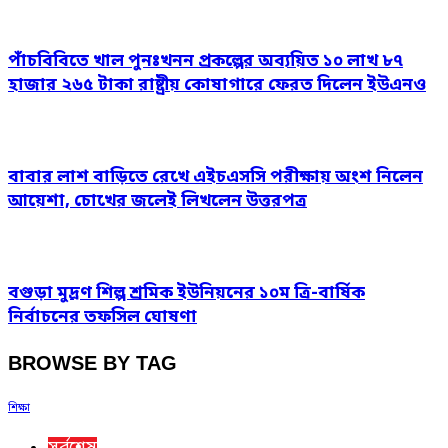
পাঁচবিবিতে খাল পুনঃখনন প্রকল্পের অব্যয়িত ১০ লাখ ৮৭
হাজার ২৬৫ টাকা রাষ্ট্রীয় কোষাগারে ফেরত দিলেন ইউএনও
বাবার লাশ বাড়িতে রেখে এইচএসসি পরীক্ষায় অংশ নিলেন
আয়েশা, চোখের জলেই লিখলেন উত্তরপত্র
বগুড়া মুদ্রণ শিল্প শ্রমিক ইউনিয়নের ১০ম ত্রি-বার্ষিক
নির্বাচনের তফসিল ঘোষণা
BROWSE BY TAG
শিক্ষা