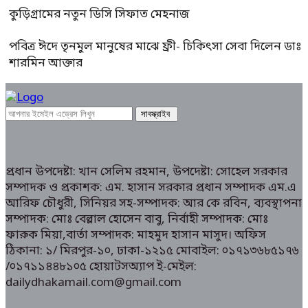
কুড়িগ্রামের নতুন ডিসি সিফাত মেহনাজ
পবিত্র ঈদে তৃনমুল মানুষের মাঝে ফ্রী- চিকিৎসা সেবা দিলেন ডাঃ
শারমিন আক্তার
প্রধান উপদেষ্টা: খান সেলিম রহমান, উপদেষ্টা: সোহেল সরকার
সম্পাদক ও প্রকাশক: এম. হাসান সরকার প্রধান সম্পাদক এম.এ
আরিফ চৌধুরী, সিনিয়র সহ-সম্পাদক: আর কে রবিন, ব্যবস্থাপনা
সম্পাদক: মোঃ বেল্লাল হোসেন বাবু, নির্বাহী সম্পাদক: মোঃ
ফারুক মিয়া,বার্তা সম্পাদক: মাহমুদ হাসান মাসুদ। অফিস
ঠিকানা: ১/ মিরপুর-১০, ঢাকা-১২১৫ মোবাইল: ০১৭১৩৬৮৫১৭৬
/০১৭১১৪৪৮১০৫ হোয়াটসঅ্যাপ ই-মেইল:
dailydhakamail.com@gmail.com