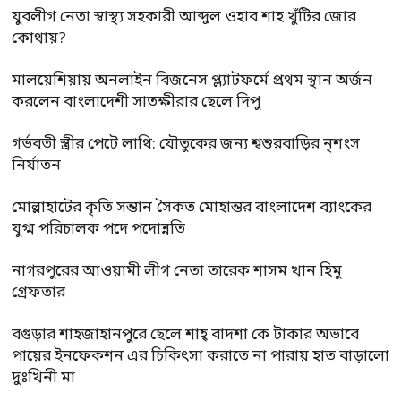
যুবলীগ নেতা স্বাস্থ্য সহকারী আব্দুল ওহাব শাহ খুঁটির জোর
কোথায়?
মালয়েশিয়ায় অনলাইন বিজনেস প্ল্যাটফর্মে প্রথম স্থান অর্জন
করলেন বাংলাদেশী সাতক্ষীরার ছেলে দিপু
গর্ভবতী স্ত্রীর পেটে লাথি: যৌতুকের জন্য শ্বশুরবাড়ির নৃশংস
নির্যাতন
মোল্লাহাটের কৃতি সন্তান সৈকত মোহান্তর বাংলাদেশ ব্যাংকের
যুগ্ম পরিচালক পদে পদোন্নতি
নাগরপুরের আওয়ামী লীগ নেতা তারেক শাসম খান হিমু
গ্রেফতার
বগুড়ার শাহজাহানপুরে ছেলে শাহ্ বাদশা কে টাকার অভাবে
পায়ের ইনফেকশন এর চিকিৎসা করাতে না পারায় হাত বাড়ালো
দুঃখিনী মা