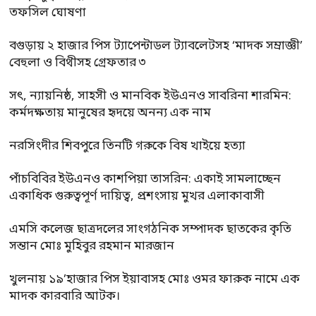
তফসিল ঘোষণা
বগুড়ায় ২ হাজার পিস ট্যাপেন্টাডল ট্যাবলেটসহ ‘মাদক সম্রাজ্ঞী’
বেহুলা ও বিথীসহ গ্রেফতার ৩
সৎ, ন্যায়নিষ্ঠ, সাহসী ও মানবিক ইউএনও সাবরিনা শারমিন:
কর্মদক্ষতায় মানুষের হৃদয়ে অনন্য এক নাম
নরসিংদীর শিবপুরে তিনটি গরুকে বিষ খাইয়ে হত্যা
পাঁচবিবির ইউএনও কাশপিয়া তাসরিন: একাই সামলাচ্ছেন
একাধিক গুরুত্বপূর্ণ দায়িত্ব, প্রশংসায় মুখর এলাকাবাসী
এমসি কলেজ ছাত্রদলের সাংগঠনিক সম্পাদক ছাতকের কৃতি
সন্তান মোঃ মুহিবুর রহমান মারজান
খুলনায় ১৯’হাজার পিস ইয়াবাসহ মোঃ ওমর ফারুক নামে এক
মাদক কারবারি আটক।