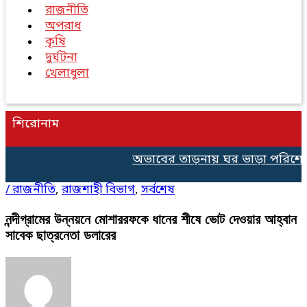
রাজনীতি
অপরাধ
কৃষি
দুর্ঘটনা
খেলাধুলা
শিরোনাম
অভাবের তাড়নায় ঘর ভাড়া পরিশোধে ৫০
/
রাজনীতি
,
রাজশাহী বিভাগ
,
সর্বশেষ
নন্দীগ্রামের উন্নয়নে মোশাররফকে ধানের শীষে ভোট দেওয়ার আহ্বান
সাবেক ছাত্রনেতা ডলারের