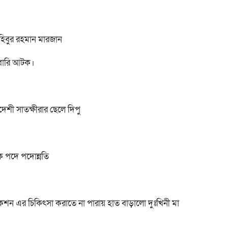
হিবুর রহমান মারজান
রবারি আটক।
াদেশী সাতক্ষীরার ছেলে দিপু
লক পদে পদোন্নতি
শন এর চিকিৎসা করাতে না পারায় হাত বাড়ালো দুঃখিনী মা