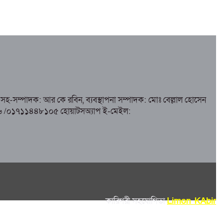
সহ-সম্পাদক: আর কে রবিন, ব্যবস্থাপনা সম্পাদক: মোঃ বেল্লাল হোসেন
৮৫১৭৬ /০১৭১১৪৪৮১০৫ হোয়াটসঅ্যাপ ই-মেইল:
কারিগরী সহযোগিতা
Limon KAbir