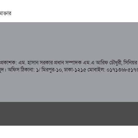
 আক্তার
ও প্রকাশক: এম. হাসান সরকার প্রধান সম্পাদক এম.এ আরিফ চৌধুরী, সিনিয়র 
হাসান মাসুদ। অফিস ঠিকানা: ১/ মিরপুর-১০, ঢাকা-১২১৫ মোবাইল: ০১৭১৩৬