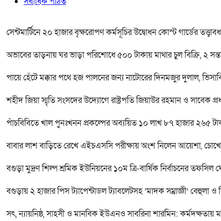
সর্বাধিক পঠিত
সেন্টমার্টিনে ২০ হাজার বৃক্ষরোপণ কর্মসূচির উদ্বোধন কোস্ট গার্ডের তত্ত্ব
অভাবের তাড়নায় ঘর ভাড়া পরিশোধে ৫০০ টাকায় মাথার চুল বিক্রি, ২ সন্ত
পায়ে হেঁটে মক্কার পথে হজ পালনের জন্য নাটোরের দিনমজুর দুলাল, ভিসা
শহীদ জিয়া স্মৃতি সংসদের উদ্যোগে রাষ্ট্রপতি জিয়াউর রহমান ও সাবেক প্রধ
পাঁচবিবিতে খাল পুনঃখনন প্রকল্পের অব্যয়িত ১০ লাখ ৮৭ হাজার ২৬৫ টা
বাবার লাশ বাড়িতে রেখে এইচএসসি পরীক্ষায় অংশ নিলেন আয়েশা, চোখে
বগুড়া মুদ্রণ শিল্প শ্রমিক ইউনিয়নের ১০ম ত্রি-বার্ষিক নির্বাচনের তফসিল 
বগুড়ায় ২ হাজার পিস ট্যাপেন্টাডল ট্যাবলেটসহ ‘মাদক সম্রাজ্ঞী’ বেহুলা ও
সৎ, ন্যায়নিষ্ঠ, সাহসী ও মানবিক ইউএনও সাবরিনা শারমিন: কর্মদক্ষতায় 