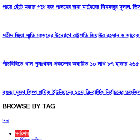
পায়ে হেঁটে মক্কার পথে হজ পালনের জন্য নাটোরের দিনমজুর দুলাল, ভ
শহীদ জিয়া স্মৃতি সংসদের উদ্যোগে রাষ্ট্রপতি জিয়াউর রহমান ও সাবেক প
পাঁচবিবিতে খাল পুনঃখনন প্রকল্পের অব্যয়িত ১০ লাখ ৮৭ হাজার ২৬৫ 
বগুড়া মুদ্রণ শিল্প শ্রমিক ইউনিয়নের ১০ম ত্রি-বার্ষিক নির্বাচনের তফস
BROWSE BY TAG
শিক্ষা
সর্বশেষ