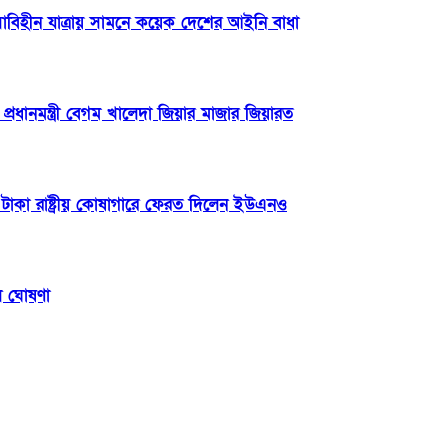
িসাবিহীন যাত্রায় সামনে কয়েক দেশের আইনি বাধা
্রধানমন্ত্রী বেগম খালেদা জিয়ার মাজার জিয়ারত
টাকা রাষ্ট্রীয় কোষাগারে ফেরত দিলেন ইউএনও
িল ঘোষণা