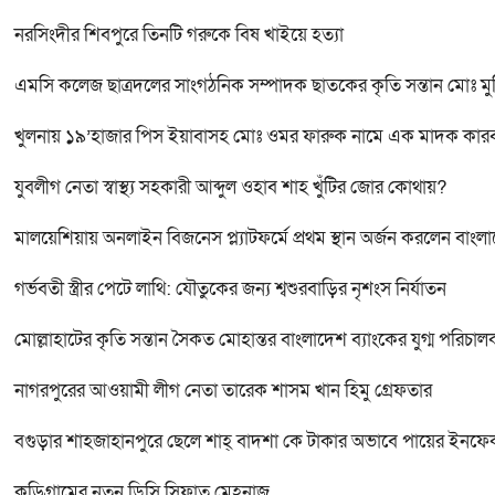
নরসিংদীর শিবপুরে তিনটি গরুকে বিষ খাইয়ে হত্যা
এমসি কলেজ ছাত্রদলের সাংগঠনিক সম্পাদক ছাতকের কৃতি সন্তান মোঃ মু
খুলনায় ১৯’হাজার পিস ইয়াবাসহ মোঃ ওমর ফারুক নামে এক মাদক কা
যুবলীগ নেতা স্বাস্থ্য সহকারী আব্দুল ওহাব শাহ খুঁটির জোর কোথায়?
মালয়েশিয়ায় অনলাইন বিজনেস প্ল্যাটফর্মে প্রথম স্থান অর্জন করলেন বাংল
গর্ভবতী স্ত্রীর পেটে লাথি: যৌতুকের জন্য শ্বশুরবাড়ির নৃশংস নির্যাতন
মোল্লাহাটের কৃতি সন্তান সৈকত মোহান্তর বাংলাদেশ ব্যাংকের যুগ্ম পরিচা
নাগরপুরের আওয়ামী লীগ নেতা তারেক শাসম খান হিমু গ্রেফতার
বগুড়ার শাহজাহানপুরে ছেলে শাহ্ বাদশা কে টাকার অভাবে পায়ের ইনফেক
কুড়িগ্রামের নতুন ডিসি সিফাত মেহনাজ