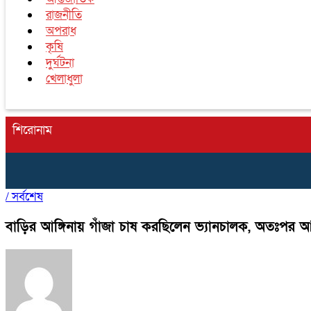
রাজনীতি
অপরাধ
কৃষি
দুর্ঘটনা
খেলাধুলা
শিরোনাম
/
সর্বশেষ
বাড়ির আঙ্গিনায় গাঁজা চাষ করছিলেন ভ্যানচালক, অতঃপর