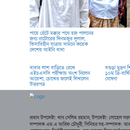
পায়ে হেঁটে মক্কার পথে হজ পালনের
জন্য নাটোরের দিনমজুর দুলাল,
ভিসাবিহীন যাত্রায় সামনে কয়েক
দেশের আইনি বাধা
বাবার লাশ বাড়িতে রেখে
বগুড়া মুদ্রণ 
এইচএসসি পরীক্ষায় অংশ নিলেন
১০ম ত্রি-বার্
আয়েশা, চোখের জলেই লিখলেন
ঘোষণা
উত্তরপত্র
প্রধান উপদেষ্টা: খান সেলিম রহমান, উপদেষ্টা: সোহেল স
সম্পাদক এম.এ আরিফ চৌধুরী, সিনিয়র সহ-সম্পাদক: আর কে