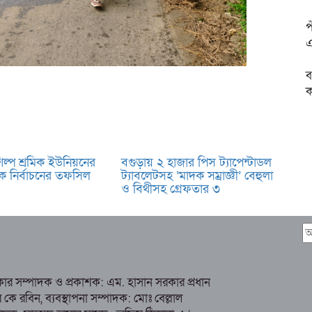
প
এ
ব
ক
শিল্প শ্রমিক ইউনিয়নের
বগুড়ায় ২ হাজার পিস ট্যাপেন্টাডল
ষিক নির্বাচনের তফসিল
ট্যাবলেটসহ ‘মাদক সম্রাজ্ঞী’ বেহুলা
ও বিথীসহ গ্রেফতার ৩
রকার সম্পাদক ও প্রকাশক: এম. হাসান সরকার প্রধান
 রবিন, ব্যবস্থাপনা সম্পাদক: মোঃ বেল্লাল