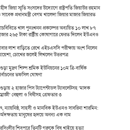
হীদ জিয়া স্মৃতি সংসদের উদ্যোগে রাষ্ট্রপতি জিয়াউর রহমান
 সাবেক প্রধানমন্ত্রী বেগম খালেদা জিয়ার মাজার জিয়ারত
াঁচবিবিতে খাল পুনঃখনন প্রকল্পের অব্যয়িত ১০ লাখ ৮৭
াজার ২৬৫ টাকা রাষ্ট্রীয় কোষাগারে ফেরত দিলেন ইউএনও
াবার লাশ বাড়িতে রেখে এইচএসসি পরীক্ষায় অংশ নিলেন
য়েশা, চোখের জলেই লিখলেন উত্তরপত্র
গুড়া মুদ্রণ শিল্প শ্রমিক ইউনিয়নের ১০ম ত্রি-বার্ষিক
ির্বাচনের তফসিল ঘোষণা
গুড়ায় ২ হাজার পিস ট্যাপেন্টাডল ট্যাবলেটসহ ‘মাদক
ম্রাজ্ঞী’ বেহুলা ও বিথীসহ গ্রেফতার ৩
ৎ, ন্যায়নিষ্ঠ, সাহসী ও মানবিক ইউএনও সাবরিনা শারমিন:
র্মদক্ষতায় মানুষের হৃদয়ে অনন্য এক নাম
রসিংদীর শিবপুরে তিনটি গরুকে বিষ খাইয়ে হত্যা