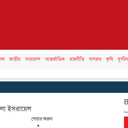
শেষ
জাতীয়
সারাদেশ
আন্তর্জাতিক
রাজনীতি
অপরাধ
কৃষি
দুর্ঘটন
রলো ইসরায়েল
শিক্
শেয়ার করুন