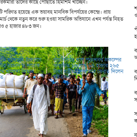
রকর্মীরা তাদের কাছে পৌঁছাতে হিমশিম খাচ্ছেন।
শ
ি পরিণত হয়েছে এক ভয়াবহ মানবিক বিপর্যয়ের কেন্দ্রে। প্রায়
ও
মার্চ থেকে নতুন করে শুরু হওয়া সামরিক অভিযানে এখন পর্যন্ত নিহত
রও ৫ হাজার ৪৮৩ জন।
প
হ
ব
আ
্মৃতি সংসদের উদ্যোগে
পাঁচবিবিতে খাল পুনঃখনন প্রকল্পের
িয়াউর রহমান ও সাবেক
অব্যয়িত ১০ লাখ ৮৭ হাজার ২৬৫
বেগম খালেদা জিয়ার
টাকা রাষ্ট্রীয় কোষাগারে ফেরত দিলেন
ব
রত
ইউএনও
ন
ব
স
স
ক
ন