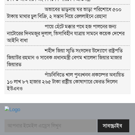
অভাবের তাড়নায় ঘর ভাড়া পরিশোধে ৫০০
টাকায় মাথার চুল বিক্রি, ২ সন্তান নিয়ে রেললাইনে রেহানা
পায়ে হেঁটে মক্কার পথে হজ পালনের জন্য
নাটোরের দিনমজুর দুলাল, ভিসাবিহীন যাত্রায় সামনে কয়েক দেশের
আইনি বাধা
শহীদ জিয়া স্মৃতি সংসদের উদ্যোগে রাষ্ট্রপতি
জিয়াউর রহমান ও সাবেক প্রধানমন্ত্রী বেগম খালেদা জিয়ার মাজার
জিয়ারত
পাঁচবিবিতে খাল পুনঃখনন প্রকল্পের অব্যয়িত
১০ লাখ ৮৭ হাজার ২৬৫ টাকা রাষ্ট্রীয় কোষাগারে ফেরত দিলেন
ইউএনও
বাবার লাশ বাড়িতে রেখে এইচএসসি পরীক্ষায়
অংশ নিলেন আয়েশা, চোখের জলেই লিখলেন উত্তরপত্র
বগুড়া মুদ্রণ শিল্প শ্রমিক ইউনিয়নের ১০ম ত্রি-
বার্ষিক নির্বাচনের তফসিল ঘোষণা
বগুড়ায় ২ হাজার পিস ট্যাপেন্টাডল ট্যাবলেটসহ