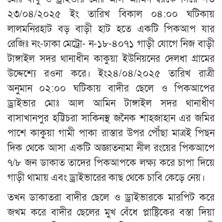
২৩/০৪/২০২৫ ইং তারিখ বিকাল ০৪:০০ ঘটিকায়
লালমনিরহাট বড় বাড়ী হাট হতে একটি পিকআপ যার
রেজিঃ নং-ঢাকা মেট্রো- ন-১৮-৪০৭১ গাড়ী যোগে নিজ বাড়ী
টাঙ্গাইল সদর থানাধীন কাকুয়া ইউনিয়নের দেলধা গ্রামের
উদ্দেশ্যে রওনা করে। ইং২৪/০৪/২০২৫ তারিখ রাত্রী
অনুমান ০২:০০ ঘটিকায় বাদীর ছেলে ও পিকআপের
ড্রাইভার মোঃ আল আমিন টাঙ্গাইল সদর থানাধীণ
বাসাখানপুর হট্টিচরা সাকিনস্থ জনৈক শাহজাহান এর জমির
পাশে কাকুয়া গামী পাকা রাস্তার উপর পৌঁছা মাত্রই পিছন
দিক থেকে আসা একটি অজ্ঞাতনামা নীল রংয়ের পিকআপে
৭/৮ জন ডাকাত তাদের পিকআপকে লক্ষ্য করে চাপা দিয়ে
গাড়ী থামায় এবং ড্রাইভারের কাছ থেকে চাবি কেড়ে নেয়।
তখন ডাকাতরা বাদীর ছেলে ও ড্রাইভারকে মারপিট করে
জখম করে বাদীর ছেলের মুখ বেঁধে প্লাষ্ট্রিকের বস্তা দিয়া