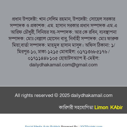
‘মাদক সম্রাজ্ঞী’ বেহুলা ও বিথীসহ গ্রেফতার ৩
সৎ, ন্যায়নিষ্ঠ, সাহসী ও মানবিক ইউএনও
প্রধান উপদেষ্টা: খান সেলিম রহমান, উপদেষ্টা: সোহেল সরকার
সাবরিনা শারমিন: কর্মদক্ষতায় মানুষের হৃদয়ে অনন্য এক নাম
সম্পাদক ও প্রকাশক: এম. হাসান সরকার প্রধান সম্পাদক এম.এ
নরসিংদীর শিবপুরে তিনটি গরুকে বিষ খাইয়ে
আরিফ চৌধুরী, সিনিয়র সহ-সম্পাদক: আর কে রবিন, ব্যবস্থাপনা
হত্যা
সম্পাদক: মোঃ বেল্লাল হোসেন বাবু, নির্বাহী সম্পাদক: মোঃ ফারুক
মিয়া,বার্তা সম্পাদক: মাহমুদ হাসান মাসুদ। অফিস ঠিকানা: ১/
মিরপুর-১০, ঢাকা-১২১৫ মোবাইল: ০১৭১৩৬৮৫১৭৬ /
০১৭১১৪৪৮১০৫ হোয়াটসঅ্যাপ ই-মেইল:
dailydhakamail.com@gmail.com
All rights reserved © 2025 dailydhakamail.com
কারিগরী সহযোগিতা
Limon KAbir
Social Media Auto Publish
Powered By :
XYZScripts.com