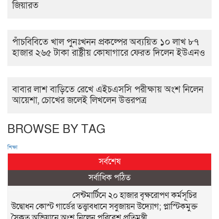
জিয়ারত
পাঁচবিবিতে খাল পুনঃখনন প্রকল্পের অব্যয়িত ১০ লাখ ৮৭
হাজার ২৬৫ টাকা রাষ্ট্রীয় কোষাগারে ফেরত দিলেন ইউএনও
বাবার লাশ বাড়িতে রেখে এইচএসসি পরীক্ষায় অংশ নিলেন
আয়েশা, চোখের জলেই লিখলেন উত্তরপত্র
BROWSE BY TAG
শিক্ষা
সর্বশেষ
সর্বাধিক পঠিত
সেন্টমার্টিনে ২০ হাজার বৃক্ষরোপণ কর্মসূচির
উদ্বোধন কোস্ট গার্ডের তত্ত্বাবধানে সবুজায়ন উদ্যোগ; প্লাস্টিকমুক্ত
সৈকত অভিযানে অংশ নিলেন পরিবেশ প্রতিমন্ত্রী