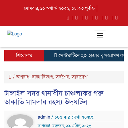
সোমবার, ১০ অগাস্ট ২০২৬, ০৮:২৩ পূর্বাহ্ন
Toggle
navigation
শিরোনাম
সেন্টমার্টিনে ২০ হাজার বৃক্ষরোপণ কর্মসূ
/
অপরাধ
ঢাকা বিভাগ
সর্বশেষ
সারাদেশ
,
,
,
টাঙ্গাইল সদর থানাধীন চাঞ্চল্যকর গরু
ডাকাতি মামলার রহস্য উদঘাটন
admin
/ ১৪৫ বার দেখা হয়েছে
আপডেট: মঙ্গলবার, ২৯ এপ্রিল, ২০২৫