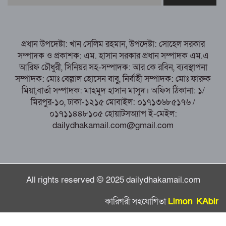
হত্যা
পাঁচবিবির ইউএনও কাশপিয়া তাসরিন: একাই
সামলাচ্ছেন একাধিক গুরুত্বপূর্ণ দায়িত্ব, প্রশংসায় মুখর এলাকাবাসী
প্রধান উপদেষ্টা: খান সেলিম রহমান, উপদেষ্টা: সোহেল সরকার
বগুড়া মুদ্রণ শিল্প শ্রমিক ইউনিয়নের নির্বাচন
সম্পাদক ও প্রকাশক: এম. হাসান সরকার প্রধান সম্পাদক এম.এ
পরিচালনা কমিটির প্রস্তুতি সভা অনুষ্ঠিত
আরিফ চৌধুরী, সিনিয়র সহ-সম্পাদক: আর কে রবিন, ব্যবস্থাপনা
সম্পাদক: মোঃ বেল্লাল হোসেন বাবু, নির্বাহী সম্পাদক: মোঃ ফারুক
মিয়া,বার্তা সম্পাদক: মাহমুদ হাসান মাসুদ। অফিস ঠিকানা: ১/
মিরপুর-১০, ঢাকা-১২১৫ মোবাইল: ০১৭১৩৬৮৫১৭৬ /
০১৭১১৪৪৮১০৫ হোয়াটসঅ্যাপ ই-মেইল:
dailydhakamail.com@gmail.com
All rights reserved © 2025 dailydhakamail.com
কারিগরী সহযোগিতা
Limon KAbir