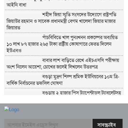
আইনি বাধা
শহীদ জিয়া স্মৃতি সংসদের উদ্যোগে রাষ্ট্রপতি
জিয়াউর রহমান ও সাবেক প্রধানমন্ত্রী বেগম খালেদা জিয়ার মাজার
জিয়ারত
পাঁচবিবিতে খাল পুনঃখনন প্রকল্পের অব্যয়িত
১০ লাখ ৮৭ হাজার ২৬৫ টাকা রাষ্ট্রীয় কোষাগারে ফেরত দিলেন
ইউএনও
বাবার লাশ বাড়িতে রেখে এইচএসসি পরীক্ষায়
অংশ নিলেন আয়েশা, চোখের জলেই লিখলেন উত্তরপত্র
বগুড়া মুদ্রণ শিল্প শ্রমিক ইউনিয়নের ১০ম ত্রি-
বার্ষিক নির্বাচনের তফসিল ঘোষণা
বগুড়ায় ২ হাজার পিস ট্যাপেন্টাডল ট্যাবলেটসহ
‘মাদক সম্রাজ্ঞী’ বেহুলা ও বিথীসহ গ্রেফতার ৩
সৎ, ন্যায়নিষ্ঠ, সাহসী ও মানবিক ইউএনও
সাবরিনা শারমিন: কর্মদক্ষতায় মানুষের হৃদয়ে অনন্য এক নাম
নরসিংদীর শিবপুরে তিনটি গরুকে বিষ খাইয়ে