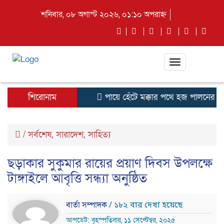
শনিবার, ০৮ অগাস্ট ২০২৬, ০১:১০ অপরাহ্ন
Toggle
navigation
শিরোনাম
পায়ে হেঁটে মক্কার পথে হজ পালনের জন
/
সর্বশেষ
সারাদেশ
সাহিত্য
,
,
ছড়াকার সুকুমার রায়ের প্রয়াণ দিবস উপলক্ষে
টাঙ্গাইলে আবৃত্তি সন্ধ্যা অনুষ্ঠিত
বার্তা সম্পাদক
/ ১৮২ বার দেখা হয়েছে
আপডেট: বৃহস্পতিবার, ১১ সেপ্টেম্বর, ২০২৫