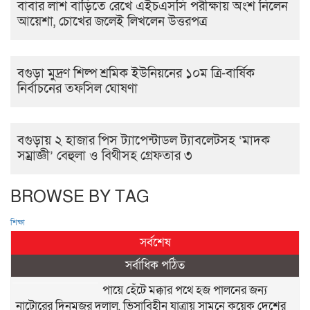
বাবার লাশ বাড়িতে রেখে এইচএসসি পরীক্ষায় অংশ নিলেন
আয়েশা, চোখের জলেই লিখলেন উত্তরপত্র
বগুড়া মুদ্রণ শিল্প শ্রমিক ইউনিয়নের ১০ম ত্রি-বার্ষিক
নির্বাচনের তফসিল ঘোষণা
বগুড়ায় ২ হাজার পিস ট্যাপেন্টাডল ট্যাবলেটসহ ‘মাদক
সম্রাজ্ঞী’ বেহুলা ও বিথীসহ গ্রেফতার ৩
BROWSE BY TAG
শিক্ষা
সর্বশেষ
সর্বাধিক পঠিত
পায়ে হেঁটে মক্কার পথে হজ পালনের জন্য
নাটোরের দিনমজুর দুলাল, ভিসাবিহীন যাত্রায় সামনে কয়েক দেশের