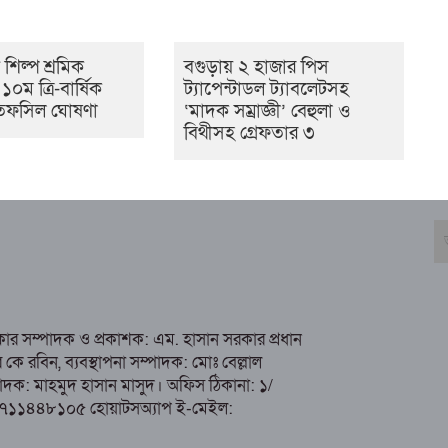
ণ শিল্প শ্রমিক
বগুড়ায় ২ হাজার পিস
০ম ত্রি-বার্ষিক
ট্যাপেন্টাডল ট্যাবলেটসহ
র তফসিল ঘোষণা
‘মাদক সম্রাজ্ঞী’ বেহুলা ও
বিথীসহ গ্রেফতার ৩
রকার সম্পাদক ও প্রকাশক: এম. হাসান সরকার প্রধান
 রবিন, ব্যবস্থাপনা সম্পাদক: মোঃ বেল্লাল
ম্পাদক: মাহমুদ হাসান মাসুদ। অফিস ঠিকানা: ১/
১৭১১৪৪৮১০৫ হোয়াটসঅ্যাপ ই-মেইল: