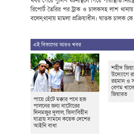
খবর পেয়ে পুলিশ ঘটনাস্থলে গিয়ে পরিস্থিতি নিয়ন্
রিপোর্ট তৈরির পর ট্রাক ও চালকসহ লাশ থ
বলেন,থানায় মামলা প্রক্রিয়াধীন। ঘাতক চালক 
এই বিভাগের আরও খবর
শহীদ জিয়া
উদ্যোগে রাষ
রহমান ও সাব
বেগম খালে
জিয়ারত
পায়ে হেঁটে মক্কার পথে হজ
পালনের জন্য নাটোরের
দিনমজুর দুলাল, ভিসাবিহীন
যাত্রায় সামনে কয়েক দেশের
আইনি বাধা