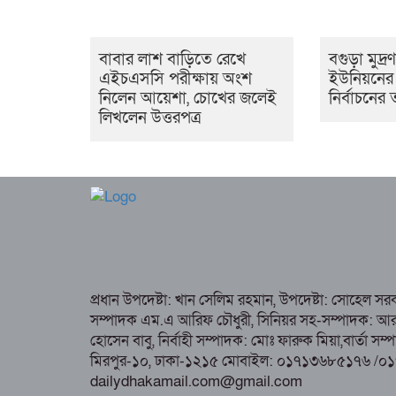
বাবার লাশ বাড়িতে রেখে
বগুড়া মুদ্র
এইচএসসি পরীক্ষায় অংশ
ইউনিয়নের ১
নিলেন আয়েশা, চোখের জলেই
নির্বাচনে
লিখলেন উত্তরপত্র
প্রধান উপদেষ্টা: খান সেলিম রহমান, উপদেষ্টা: সোহেল স
সম্পাদক এম.এ আরিফ চৌধুরী, সিনিয়র সহ-সম্পাদক: আর কে
হোসেন বাবু, নির্বাহী সম্পাদক: মোঃ ফারুক মিয়া,বার্তা স
মিরপুর-১০, ঢাকা-১২১৫ মোবাইল: ০১৭১৩৬৮৫১৭৬ /০
dailydhakamail.com@gmail.com