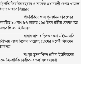
রাষ্ট্রপতি জিয়াউর রহমান ও সাবেক প্রধানমন্ত্রী বেগম খালেদা
জিয়ার মাজার জিয়ারত
পাঁচবিবিতে খাল পুনঃখনন প্রকল্পের
অব্যয়িত ১০ লাখ ৮৭ হাজার ২৬৫ টাকা রাষ্ট্রীয় কোষাগারে
ফেরত দিলেন ইউএনও
বাবার লাশ বাড়িতে রেখে এইচএসসি
পরীক্ষায় অংশ নিলেন আয়েশা, চোখের জলেই লিখলেন
ত্তরপত্র
বগুড়া মুদ্রণ শিল্প শ্রমিক ইউনিয়নের
১০ম ত্রি-বার্ষিক নির্বাচনের তফসিল ঘোষণা
বগুড়ায় ২ হাজার পিস ট্যাপেন্টাডল
ট্যাবলেটসহ ‘মাদক সম্রাজ্ঞী’ বেহুলা ও বিথীসহ গ্রেফতার ৩
সৎ, ন্যায়নিষ্ঠ, সাহসী ও মানবিক ইউএনও
সাবরিনা শারমিন: কর্মদক্ষতায় মানুষের হৃদয়ে অনন্য এক
নাম
নরসিংদীর শিবপুরে তিনটি গরুকে বিষ