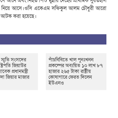
ত্রণে আনে এবং নিহত শিশু মুন্নার দেহের প্রাথমিক সুরতহাল
খ
ানায় নিয়ে আসে।ওসি একেএম সফিকুল আলম চৌধুরী আরো
এ
কে আটক করা হয়েছে।
ন
 স্মৃতি সংসদের
পাঁচবিবিতে খাল পুনঃখনন
্ট্রপতি জিয়াউর
প্রকল্পের অব্যয়িত ১০ লাখ ৮৭
েক প্রধানমন্ত্রী
হাজার ২৬৫ টাকা রাষ্ট্রীয়
দা জিয়ার মাজার
কোষাগারে ফেরত দিলেন
ইউএনও