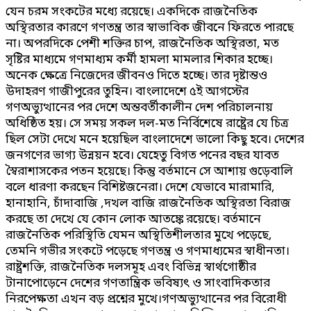
যেন চরম সংকটের মধ্যে রয়েছে। একদিকে রাজনৈতিক
অস্থিরতার কারণে গণতন্ত্র তার স্বাভাবিক জীবনে ফিরতে পারছে
না। অপরদিকে পেশী শক্তির চাপ, রাজনৈতিক অস্থিরতা, মত
সৃষ্টির মাধ্যমে গণমাধ্যম কর্মী হামলা মামলার শিকার হচ্ছে।
অনেক ক্ষেত্রে নিজেদের জীবনও দিতে হচ্ছে। তার দৃষ্টান্তও
উদাহরণ গাজীপুরের তুহিন। বাংলাদেশে ৫ই আগস্টের
গণঅভ্যুত্থানের পর দেশে অন্তবর্তীকালীন দেশ পরিচালনায়
অধিষ্ঠিত হয়। সে সময় সকল দল-মত নির্বিশেষে রাষ্ট্রের যে চিত্র
ছিল সেটা দেখে মনে হয়েছিল বাংলাদেশে ভালো কিছু হবে। দেশের
জনগণের ভাগ্য উন্নয়ন হবে। যেহেতু বিগত পনের বছর যাবত
স্বৈরাশাসকের পতন হয়েছে। কিন্তু বর্তমানে সে আশায় গুড়েবালি
বলে ধারণা করছেন বিশিষ্টজনেরা। দেশে যেভাবে মারামারি,
হানাহানি, চাঁদাবাজি ,দখল বাজি রাজনৈতিক অস্থিরতা বিরাজ
করছে তা দেখে যে কোন লোক আতঙ্কে রয়েছে। বর্তমানে
রাজনৈতিক পরিস্থিতি যেমন অস্থিতিশীলতার মুখে পড়েছে,
তেমনি গভীর সংকটে পড়েছে গণতন্ত্র ও গণমাধ্যমের স্বাধীনতা।
রাষ্ট্রশক্তি, রাজনৈতিক দলসমূহ এবং বিভিন্ন স্বার্থগোষ্ঠীর
টানাপোড়েনে দেশের গণতান্ত্রিক ভবিষ্যৎ ও সাংবাদিকতার
নিরপেক্ষতা এখন বড় প্রশ্নের মুখে।গণঅভ্যুত্থানের পর বিরোধী