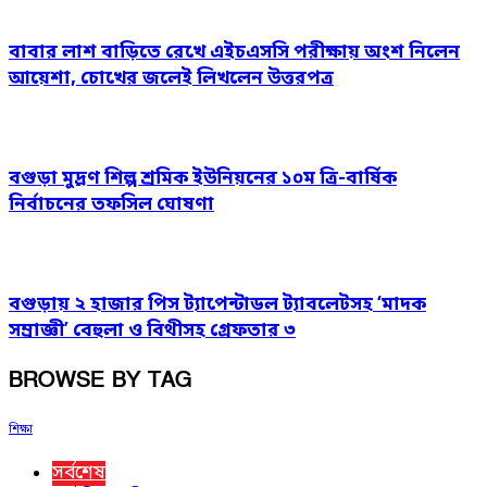
বাবার লাশ বাড়িতে রেখে এইচএসসি পরীক্ষায় অংশ নিলেন
আয়েশা, চোখের জলেই লিখলেন উত্তরপত্র
বগুড়া মুদ্রণ শিল্প শ্রমিক ইউনিয়নের ১০ম ত্রি-বার্ষিক
নির্বাচনের তফসিল ঘোষণা
বগুড়ায় ২ হাজার পিস ট্যাপেন্টাডল ট্যাবলেটসহ ‘মাদক
সম্রাজ্ঞী’ বেহুলা ও বিথীসহ গ্রেফতার ৩
BROWSE BY TAG
শিক্ষা
সর্বশেষ