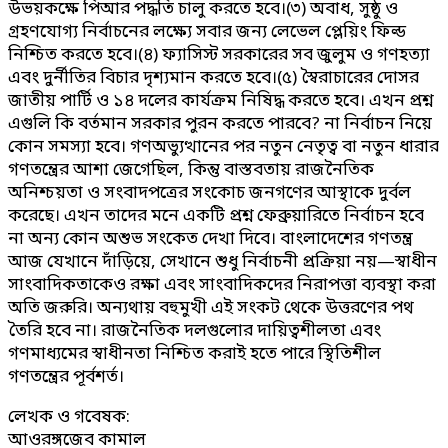
উভয়কক্ষে পিআর পদ্ধতি চালু করতে হবে।(৩) অবাধ, সুষ্ঠু ও
গ্রহণযোগ্য নির্বাচনের লক্ষ্যে সবার জন্য লেভেল প্লেয়িং ফিল্ড
নিশ্চিত করতে হবে।(৪) ফ্যাসিস্ট সরকারের সব জুলুম ও গণহত্যা
এবং দুর্নীতির বিচার দৃশ্যমান করতে হবে।(৫) স্বৈরাচারের দোসর
জাতীয় পার্টি ও ১৪ দলের কার্যক্রম নিষিদ্ধ করতে হবে। এখন প্রশ্ন
এগুলি কি বর্তমান সরকার পুরন করতে পারবে? না নির্বাচন নিয়ে
কোন সমস্যা হবে। গণঅভ্যুত্থানের পর নতুন নেতৃত্ব বা নতুন ধারার
গণতন্ত্রের আশা জেগেছিল, কিন্তু বাস্তবতায় রাজনৈতিক
অনিশ্চয়তা ও সংবাদপত্রের সংকোচ জনগণের আস্থাকে দুর্বল
করেছে। এখন তাদের মনে একটি প্রশ্ন ফেব্রুয়ারিতে নির্বাচন হবে
না অন্য কোন অশুভ সংকেত দেখা দিবে। বাংলাদেশের গণতন্ত্র
আজ যেখানে দাঁড়িয়ে, সেখানে শুধু নির্বাচনী প্রক্রিয়া নয়—স্বাধীন
সাংবাদিকতাকেও রক্ষা এবং সাংবাদিকদের নিরাপত্তা ব্যবস্থা করা
অতি জরুরি। অন্যথায় বহুমুখী এই সংকট থেকে উত্তরণের পথ
তৈরি হবে না। রাজনৈতিক দলগুলোর দায়িত্বশীলতা এবং
গণমাধ্যমের স্বাধীনতা নিশ্চিত করাই হতে পারে স্থিতিশীল
গণতন্ত্রের পূর্বশর্ত।
লেখক ও গবেষক:
আওরঙ্গজেব কামাল