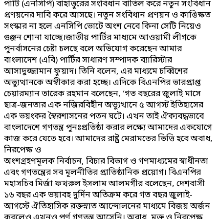
পার্টি (এনসিপি) বাহাত্তুরের সংবিধান বাতিল করে নতুন সংবিধান
প্রণয়নের দাবি করে আসছে। নতুন সংবিধান প্রণয়ন ও কাঙিক্ষত
সংস্কার না হলে এনসিপি ভোটে অংশ নেবে কিনা সেটি নিয়েও
গুঞ্জন শোনা যাচ্ছে।জাতীয় পার্টির মাধ্যমে আওয়ামী লীগকে
পুনর্বাসনের চেষ্টা চলছে বলে অভিযোগ করেছেন আমার
বাংলাদেশ (এবি) পার্টির সাধারণ সম্পাদক ব্যারিস্টার
আসাদুজ্জামান ফুয়াদ। তিনি বলেন, এর মাধ্যমে চব্বিশের
অভ্যুত্থানকে অস্বীকার করা হচ্ছে। এদিকে বিএনপির ভারপ্রাপ্ত
চেয়ারম্যান তারেক রহমান বলেছেন, ‘গত বছরের জুলাই মাসে
ছাত্র-জনতার এক নজিরবিহীন অভ্যুত্থানে ৫ আগস্ট ইতিহাসের
এক ভয়ংকর স্বৈরশাসনের পতন ঘটে। এখন তাই ঐক্যবদ্ধভাবে
বাংলাদেশে গণতন্ত্র পুনঃপ্রতিষ্ঠা করার লক্ষ্যে আমাদের একযোগে
কাজ করে যেতে হবে। আমাদের রাষ্ট্র মেরামতের ভিত্তি হবে অবাধ,
নিরপেক্ষ ও
অংশগ্রহণমূলক নির্বাচন, বিচার বিভাগ ও গণমাধ্যমের স্বাধীনতা
এবং গণতন্ত্রের সব মূলনীতির প্রাতিষ্ঠানিক প্রয়োগ। বিএনপির
মহাসচিব মির্জা ফখরুল ইসলাম আলমগীর বলেছেন, দেশবাসী
১৬ বছর এক ভয়াবহ দুর্দিন অতিক্রম করে গত বছর জুলাই-
আগস্টে ঐতিহাসিক রক্তস্নাত আন্দোলনের মাধ্যমে বিজয় অর্জন
করলেও এখনও পূর্ণ গণতন্ত্র আসেনি। অবাধ, মুক্ত ও নিরপেক্ষ