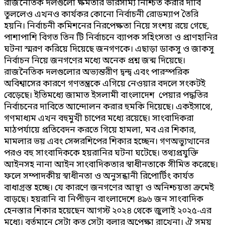
রাজনৈতিক দলগুলো ক্ষমতার ভারসাম্য নিশ্চিত করার দাবি
তুললেও এখনও কার্যকর কোনো নির্বাচনী রোডম্যাপ তৈরি
হয়নি। নির্বাচনী কমিশনের নিরপেক্ষতা নিয়ে সংশয় রয়ে গেছে,
পাশাপাশি বিগত তিন টি নির্বাচনে ব্যাপক সহিংসতা ও প্রাণহানির
ঘটনা স্মরণ করিয়ে দিয়েছে জনগণকে। এছাড়া ডাকসু ও জাকসু
নির্বাচন নিয়ে জনগণের মধ্যে অনেক প্রশ্ন জন্ম দিয়েছে।
রাজনৈতিক দলগুলোর অভ্যন্তরীণ দ্বন্দ্ব এবং পারস্পরিক
অবিশ্বাসের কারণে গণতন্ত্রকে এগিয়ে নেওয়ার বদলে সংকটই
বেড়েছে। ইতিমধ্যে জামাত ইসলামী বাংলাদেশ পেয়ার পদ্ধতির
নির্বাচনের দাবিতে আন্দোলন করার হুমকি দিয়েছে। একইসাথে,
গণমাধ্যম এখন বহুমুখী চাপের মধ্যে রয়েছে। সাংবাদিকরা
মাঠপর্যায়ে প্রতিবেদন করতে গিয়ে হামলা, মব এর শিকার,
মামলার ভয় এবং সেন্সরশিপের শিকার হচ্ছেন। গণঅভ্যুত্থানের
পরও বহু সাংবাদিককে হয়রানির ঘটনা ঘটেছে। তথ্যপ্রযুক্তি
আইনসহ নানা আইন সাংবাদিকতার স্বাধীনতাকে সীমিত করেছে।
ফলে সম্পাদকীয় স্বাধীনতা ও অনুসন্ধানী রিপোর্টিং কার্যত
বাধাগ্রস্ত হচ্ছে। যে কারণে জনগণের আস্থা ও অনিশ্চয়তা ক্রমেই
বাড়ছে। হয়রানি বা নিপীড়ন বাংলাদেশে ৪৯৬ জন সাংবাদিক
হেনস্তার শিকার হয়েছেন আগস্ট ২০২৪ থেকে জুলাই ২০২৫-এর
মধ্যে। বর্তমানে সেটা কত সেটা বলার অপেক্ষা রাখেনা। ঐ সময়