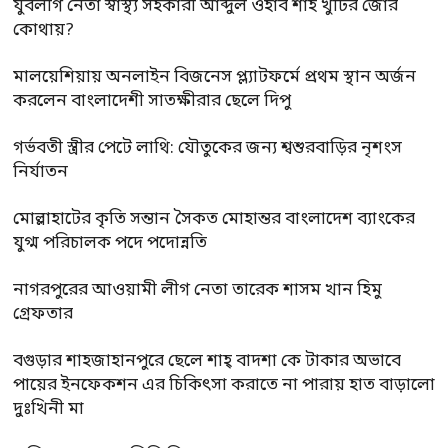
যুবলীগ নেতা স্বাস্থ্য সহকারী আব্দুল ওহাব শাহ খুঁটির জোর
কোথায়?
মালয়েশিয়ায় অনলাইন বিজনেস প্ল্যাটফর্মে প্রথম স্থান অর্জন
করলেন বাংলাদেশী সাতক্ষীরার ছেলে দিপু
গর্ভবতী স্ত্রীর পেটে লাথি: যৌতুকের জন্য শ্বশুরবাড়ির নৃশংস
নির্যাতন
মোল্লাহাটের কৃতি সন্তান সৈকত মোহান্তর বাংলাদেশ ব্যাংকের
যুগ্ম পরিচালক পদে পদোন্নতি
নাগরপুরের আওয়ামী লীগ নেতা তারেক শাসম খান হিমু
গ্রেফতার
বগুড়ার শাহজাহানপুরে ছেলে শাহ্ বাদশা কে টাকার অভাবে
পায়ের ইনফেকশন এর চিকিৎসা করাতে না পারায় হাত বাড়ালো
দুঃখিনী মা