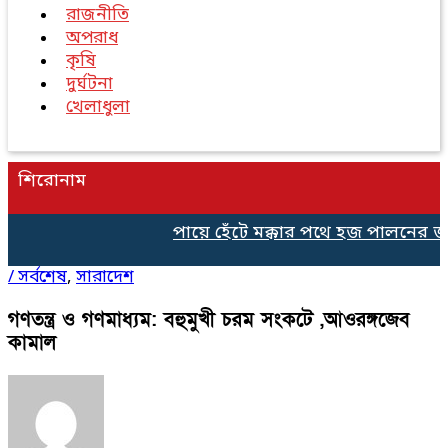
রাজনীতি
অপরাধ
কৃষি
দুর্ঘটনা
খেলাধুলা
শিরোনাম
পায়ে হেঁটে মক্কার পথে হজ পালনের জন্য
/
সর্বশেষ
,
সারাদেশ
গণতন্ত্র ও গণমাধ্যম: বহুমুখী চরম সংকটে ,আওরঙ্গজেব
কামাল