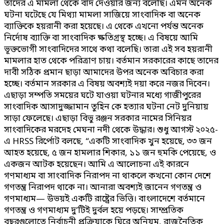
তাদের এ মামলা থেকে বাদ দেওয়ার জন্য বলেছি। এমন অনেক
ঘটনা ঘটেছে যে মিথ্যা মামলা সাজিয়ে সাংবাদিক বা অনেক
ব্যাক্তিকে হয়রানী করা হয়েছে। এ থেকে এখনো পর্যন্ত অনেক
নির্দোষ ব্যাক্তি বা সাংবাদিক ক্ষতিগ্রস্থ হচ্ছে। এ বিষয়ে আমি
ভূক্তভোগী সাংবাদিদের সাথে কথা বলেছি। তারা এই সব হয়রানী
মামলার হাত থেকে পরিত্রাণ চায়। বর্তমান সরকারের কাছে তাদের
দাবী সঠিক প্রমান ছাড়া আমাদের উপর অনেক অবিচার করা
হচ্ছে। বর্তমান সরকার এ বিষয় অবশ্যই দয়া করে নজর দিবেন।
এছাড়া সম্পতি সময়ের ঘটে যাওয়া ঘটনার মধ্যে গাজীপুরের
সাংবাদিক আসাদুজ্জামান তুহিন কে হত্যার ঘটনা নেট দুনিয়ায়
সাড়া ফেলেছে। এছাড়া বিভু রঞ্জন সরকার নামের সিনিয়র
সাংবাদিকের মরদেহ মেঘনা নদী থেকে উদ্ধার। শুধু আগস্ট ২০২৫-
এ HRSS রির্পোট বলছে, “একটি সাংবাদিক খুন হয়েছে, ৩৩ জন
আহত হয়েছে, ৫ জন হামলার শিকার, ১১ জন হুমকি পেয়েছে, ও
একজন আটক হয়েছেন। আমি এ আলোচনা এই কারনে
গণমাধ্যম বা সাংবাদিক নিরাপদ না থাকলে কখনো কোন দেশে
গণতন্ত্র নিরাপদ থাকে না। আনারা অবশ্যই জানেন গণতন্ত্র ও
গণমাধ্যম— উভয়ই একটি রাষ্ট্রের ভিত্তি। বাংলাদেশে বর্তমানে
গণতন্ত্র ও গণমাধ্যম দু’টিই দুর্বল হয়ে পড়ছে। সাম্প্রতিক
বছরগুলোতে নির্বাচনী প্রক্রিয়াকে ঘিরে অনিয়ম, রাজনৈতিক