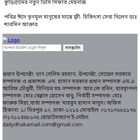
কুড়িগ্রামের নতুন ডিসি সিফাত মেহনাজ
পবিত্র ঈদে তৃনমুল মানুষের মাঝে ফ্রী- চিকিৎসা সেবা দিলেন ডাঃ
শারমিন আক্তার
প্রধান উপদেষ্টা: খান সেলিম রহমান, উপদেষ্টা: সোহেল সরকার
সম্পাদক ও প্রকাশক: এম. হাসান সরকার প্রধান সম্পাদক এম.এ
আরিফ চৌধুরী, সিনিয়র সহ-সম্পাদক: আর কে রবিন, ব্যবস্থাপনা
সম্পাদক: মোঃ বেল্লাল হোসেন বাবু, নির্বাহী সম্পাদক: মোঃ
ফারুক মিয়া,বার্তা সম্পাদক: মাহমুদ হাসান মাসুদ। অফিস
ঠিকানা: ১/ মিরপুর-১০, ঢাকা-১২১৫ মোবাইল: ০১৭১৩৬৮৫১৭৬
/০১৭১১৪৪৮১০৫ হোয়াটসঅ্যাপ ই-মেইল:
dailydhakamail.com@gmail.com