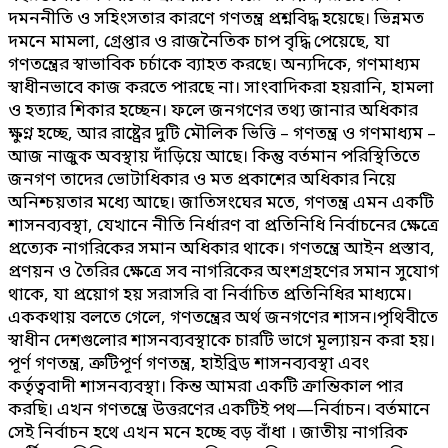
দমননীতি ও সহিংসতার কারণে গণতন্ত্র প্রশ্নবিদ্ধ হয়েছে। ভিন্নমত
দমনে মামলা, গ্রেপ্তার ও রাজনৈতিক চাপ বৃদ্ধি পেয়েছে, যা
গণতন্ত্রের স্বাভাবিক চর্চাকে ব্যাহত করছে। অন্যদিকে, গণমাধ্যম
স্বাধীনভাবে কাজ করতে পারছে না। সাংবাদিকরা হয়রানি, হামলা
ও হত্যার শিকার হচ্ছেন। ফলে জনগণের তথ্য জানার অধিকার
ক্ষুণ্ন হচ্ছে, আর রাষ্ট্রের দুটি মৌলিক ভিত্তি – গণতন্ত্র ও গণমাধ্যম –
আজ নাজুক অবস্থায় দাঁড়িয়ে আছে। কিন্তু বর্তমান পরিস্থিতিতে
জনগণ তাদের ভোটাধিকার ও মত প্রকাশের অধিকার নিয়ে
অনিশ্চয়তার মধ্যে আছে। জাতিসংঘের মতে, গণতন্ত্র এমন একটি
শাসনব্যবস্থা, যেখানে নীতি নির্ধারণ বা প্রতিনিধি নির্বাচনের ক্ষেত্রে
প্রত্যেক নাগরিকের সমান অধিকার থাকে। গণতন্ত্রে আইন প্রস্তাব,
প্রণয়ন ও তৈরির ক্ষেত্রে সব নাগরিকের অংশগ্রহণের সমান সুযোগ
থাকে, যা প্রয়োগ হয় সরাসরি বা নির্বাচিত প্রতিনিধির মাধ্যমে।
এককথায় বলতে গেলে, গণতন্ত্রের অর্থ জনগণের শাসন।পৃথিবীতে
স্বাধীন দেশগুলোর শাসনব্যবস্থাকে চারটি ভাগে মূল্যায়ন করা হয়।
পূর্ণ গণতন্ত্র, ত্রুটিপূর্ণ গণতন্ত্র, হাইব্রিড শাসনব্যবস্থা এবং
কর্তৃত্ববাদী শাসনব্যবস্থা। কিন্ত আমরা একটি ক্রান্তিকাল পার
করছি। এখন গণতন্ত্রে উত্তরণের একটিই পথ—নির্বাচন। বর্তমানে
সেই নির্বাচন হথে এখন মনে হচ্ছে বড় বাঁধা । জাতীয় নাগরিক