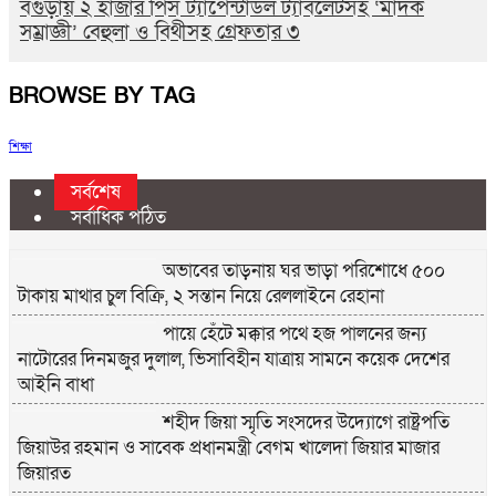
বগুড়ায় ২ হাজার পিস ট্যাপেন্টাডল ট্যাবলেটসহ ‘মাদক
সম্রাজ্ঞী’ বেহুলা ও বিথীসহ গ্রেফতার ৩
BROWSE BY TAG
শিক্ষা
সর্বশেষ
সর্বাধিক পঠিত
অভাবের তাড়নায় ঘর ভাড়া পরিশোধে ৫০০
টাকায় মাথার চুল বিক্রি, ২ সন্তান নিয়ে রেললাইনে রেহানা
পায়ে হেঁটে মক্কার পথে হজ পালনের জন্য
নাটোরের দিনমজুর দুলাল, ভিসাবিহীন যাত্রায় সামনে কয়েক দেশের
আইনি বাধা
শহীদ জিয়া স্মৃতি সংসদের উদ্যোগে রাষ্ট্রপতি
জিয়াউর রহমান ও সাবেক প্রধানমন্ত্রী বেগম খালেদা জিয়ার মাজার
জিয়ারত