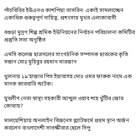
পাঁচবিবির ইউএনও কাশপিয়া তাসরিন: একাই সামলাচ্ছেন
একাধিক গুরুত্বপূর্ণ দায়িত্ব, প্রশংসায় মুখর এলাকাবাসী
বগুড়া মুদ্রণ শিল্প শ্রমিক ইউনিয়নের নির্বাচন পরিচালনা কমিটির
প্রস্তুতি সভা অনুষ্ঠিত
এমসি কলেজ ছাত্রদলের সাংগঠনিক সম্পাদক ছাতকের কৃতি
সন্তান মোঃ মুহিবুর রহমান মারজান
খুলনায় ১৯’হাজার পিস ইয়াবাসহ মোঃ ওমর ফারুক নামে এক
মাদক কারবারি আটক।
যুবলীগ নেতা স্বাস্থ্য সহকারী আব্দুল ওহাব শাহ খুঁটির জোর
কোথায়?
মালয়েশিয়ায় অনলাইন বিজনেস প্ল্যাটফর্মে প্রথম স্থান অর্জন
করলেন বাংলাদেশী সাতক্ষীরার ছেলে দিপু