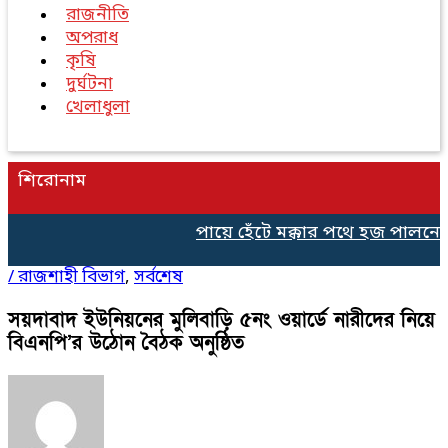
রাজনীতি
অপরাধ
কৃষি
দুর্ঘটনা
খেলাধুলা
শিরোনাম
পায়ে হেঁটে মক্কার পথে হজ পালনের 
/
রাজশাহী বিভাগ
,
সর্বশেষ
সয়দাবাদ ইউনিয়নের মুলিবাড়ি ৫নং ওয়ার্ডে নারীদের নিয়ে
বিএনপি’র উঠােন বৈঠক অনুষ্ঠিত