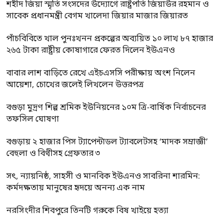
শহীদ জিয়া স্মৃতি সংসদের উদ্যোগে রাষ্ট্রপতি জিয়াউর রহমান ও
সাবেক প্রধানমন্ত্রী বেগম খালেদা জিয়ার মাজার জিয়ারত
পাঁচবিবিতে খাল পুনঃখনন প্রকল্পের অব্যয়িত ১০ লাখ ৮৭ হাজার
২৬৫ টাকা রাষ্ট্রীয় কোষাগারে ফেরত দিলেন ইউএনও
বাবার লাশ বাড়িতে রেখে এইচএসসি পরীক্ষায় অংশ নিলেন
আয়েশা, চোখের জলেই লিখলেন উত্তরপত্র
বগুড়া মুদ্রণ শিল্প শ্রমিক ইউনিয়নের ১০ম ত্রি-বার্ষিক নির্বাচনের
তফসিল ঘোষণা
বগুড়ায় ২ হাজার পিস ট্যাপেন্টাডল ট্যাবলেটসহ ‘মাদক সম্রাজ্ঞী’
বেহুলা ও বিথীসহ গ্রেফতার ৩
সৎ, ন্যায়নিষ্ঠ, সাহসী ও মানবিক ইউএনও সাবরিনা শারমিন:
কর্মদক্ষতায় মানুষের হৃদয়ে অনন্য এক নাম
নরসিংদীর শিবপুরে তিনটি গরুকে বিষ খাইয়ে হত্যা