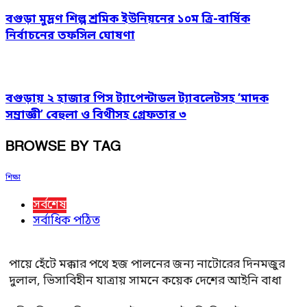
বগুড়া মুদ্রণ শিল্প শ্রমিক ইউনিয়নের ১০ম ত্রি-বার্ষিক
নির্বাচনের তফসিল ঘোষণা
বগুড়ায় ২ হাজার পিস ট্যাপেন্টাডল ট্যাবলেটসহ ‘মাদক
সম্রাজ্ঞী’ বেহুলা ও বিথীসহ গ্রেফতার ৩
BROWSE BY TAG
শিক্ষা
সর্বশেষ
সর্বাধিক পঠিত
পায়ে হেঁটে মক্কার পথে হজ পালনের জন্য নাটোরের দিনমজুর
দুলাল, ভিসাবিহীন যাত্রায় সামনে কয়েক দেশের আইনি বাধা