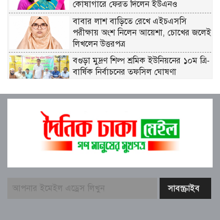
কোষাগারে ফেরত দিলেন ইউএনও
বাবার লাশ বাড়িতে রেখে এইচএসসি
পরীক্ষায় অংশ নিলেন আয়েশা, চোখের জলেই
লিখলেন উত্তরপত্র
বগুড়া মুদ্রণ শিল্প শ্রমিক ইউনিয়নের ১০ম ত্রি-
বার্ষিক নির্বাচনের তফসিল ঘোষণা
বগুড়ায় ২ হাজার পিস ট্যাপেন্টাডল
ট্যাবলেটসহ ‘মাদক সম্রাজ্ঞী’ বেহুলা ও
বিথীসহ গ্রেফতার ৩
সৎ, ন্যায়নিষ্ঠ, সাহসী ও মানবিক ইউএনও
সাবরিনা শারমিন: কর্মদক্ষতায় মানুষের হৃদয়ে
অনন্য এক নাম
নরসিংদীর শিবপুরে তিনটি গরুকে বিষ খাইয়ে
হত্যা
পাঁচবিবির ইউএনও কাশপিয়া তাসরিন: