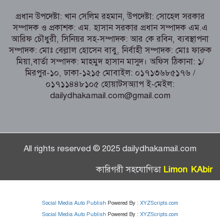
একাই সামলাচ্ছেন একাধিক গুরুত্বপূর্ণ দায়িত্ব,
প্রধান উপদেষ্টা: খান সেলিম রহমান, উপদেষ্টা: সোহেল সরকার
প্রশংসায় মুখর এলাকাবাসী
সম্পাদক ও প্রকাশক: এম. হাসান সরকার প্রধান সম্পাদক এম.এ
আরিফ চৌধুরী, সিনিয়র সহ-সম্পাদক: আর কে রবিন, ব্যবস্থাপনা
বগুড়া মুদ্রণ শিল্প শ্রমিক ইউনিয়নের নির্বাচন
সম্পাদক: মোঃ বেল্লাল হোসেন বাবু, নির্বাহী সম্পাদক: মোঃ ফারুক
পরিচালনা কমিটির প্রস্তুতি সভা অনুষ্ঠিত
মিয়া,বার্তা সম্পাদক: মাহমুদ হাসান মাসুদ। অফিস ঠিকানা: ১/
মিরপুর-১০, ঢাকা-১২১৫ মোবাইল: ০১৭১৩৬৮৫১৭৬ /
০১৭১১৪৪৮১০৫ হোয়াটসঅ্যাপ ই-মেইল:
dailydhakamail.com@gmail.com
All rights reserved © 2025 dailydhakamail.com
Limon KAbir
কারিগরী সহযোগিতা
Social Media Auto Publish
Powered By :
XYZScripts.com
Social Media Auto Publish
Powered By :
XYZScripts.com