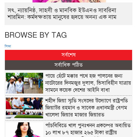
সৎ, ন্যায়নিষ্ঠ, সাহসী ও মানবিক ইউএনও সাবরিনা
শারমিন: কর্মদক্ষতায় মানুষের হৃদয়ে অনন্য এক নাম
BROWSE BY TAG
শিক্ষা
সর্বশেষ
সর্বাধিক পঠিত
পায়ে হেঁটে মক্কার পথে হজ পালনের জন্য
নাটোরের দিনমজুর দুলাল, ভিসাবিহীন যাত্রায়
সামনে কয়েক দেশের আইনি বাধা
শহীদ জিয়া স্মৃতি সংসদের উদ্যোগে রাষ্ট্রপতি
জিয়াউর রহমান ও সাবেক প্রধানমন্ত্রী বেগম
খালেদা জিয়ার মাজার জিয়ারত
পাঁচবিবিতে খাল পুনঃখনন প্রকল্পের অব্যয়িত
১০ লাখ ৮৭ হাজার ২৬৫ টাকা রাষ্ট্রীয়