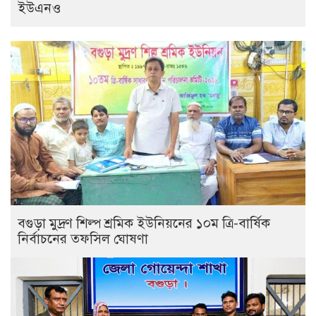
ইউএনও
বগুড়া মুদ্রণ শিল্প শ্রমিক ইউনিয়নের ১০ম ত্রি-বার্ষিক
নির্বাচনের তফসিল ঘোষণা