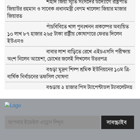
শহীদ জিয়া স্মৃতি সংসদের উদ্যোগে রাষ্ট্রপতি
জিয়াউর রহমান ও সাবেক প্রধানমন্ত্রী বেগম খালেদা জিয়ার মাজার
জিয়ারত
পাঁচবিবিতে খাল পুনঃখনন প্রকল্পের অব্যয়িত
১০ লাখ ৮৭ হাজার ২৬৫ টাকা রাষ্ট্রীয় কোষাগারে ফেরত দিলেন
ইউএনও
বাবার লাশ বাড়িতে রেখে এইচএসসি পরীক্ষায়
অংশ নিলেন আয়েশা, চোখের জলেই লিখলেন উত্তরপত্র
বগুড়া মুদ্রণ শিল্প শ্রমিক ইউনিয়নের ১০ম ত্রি-
বার্ষিক নির্বাচনের তফসিল ঘোষণা
বগুড়ায় ২ হাজার পিস ট্যাপেন্টাডল ট্যাবলেটসহ
‘মাদক সম্রাজ্ঞী’ বেহুলা ও বিথীসহ গ্রেফতার ৩
সৎ, ন্যায়নিষ্ঠ, সাহসী ও মানবিক ইউএনও
সাবরিনা শারমিন: কর্মদক্ষতায় মানুষের হৃদয়ে অনন্য এক নাম
নরসিংদীর শিবপুরে তিনটি গরুকে বিষ খাইয়ে
হত্যা