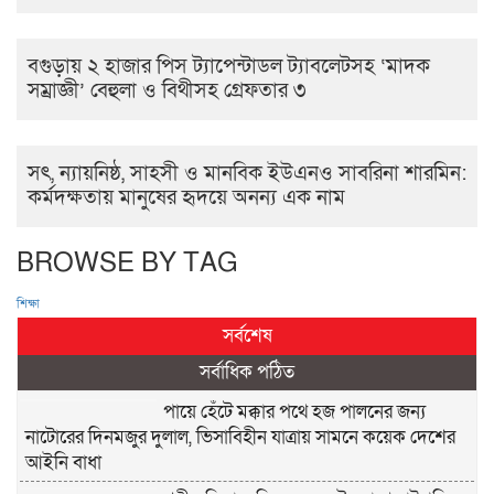
বগুড়ায় ২ হাজার পিস ট্যাপেন্টাডল ট্যাবলেটসহ ‘মাদক
সম্রাজ্ঞী’ বেহুলা ও বিথীসহ গ্রেফতার ৩
সৎ, ন্যায়নিষ্ঠ, সাহসী ও মানবিক ইউএনও সাবরিনা শারমিন:
কর্মদক্ষতায় মানুষের হৃদয়ে অনন্য এক নাম
BROWSE BY TAG
শিক্ষা
সর্বশেষ
সর্বাধিক পঠিত
পায়ে হেঁটে মক্কার পথে হজ পালনের জন্য
নাটোরের দিনমজুর দুলাল, ভিসাবিহীন যাত্রায় সামনে কয়েক দেশের
আইনি বাধা