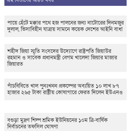
এই বিভাগের আরও খবর
পায়ে হেঁটে মক্কার পথে হজ পালনের জন্য নাটোরের দিনমজুর
দুলাল, ভিসাবিহীন যাত্রায় সামনে কয়েক দেশের আইনি বাধা
শহীদ জিয়া স্মৃতি সংসদের উদ্যোগে রাষ্ট্রপতি জিয়াউর
রহমান ও সাবেক প্রধানমন্ত্রী বেগম খালেদা জিয়ার মাজার
জিয়ারত
পাঁচবিবিতে খাল পুনঃখনন প্রকল্পের অব্যয়িত ১০ লাখ ৮৭
হাজার ২৬৫ টাকা রাষ্ট্রীয় কোষাগারে ফেরত দিলেন ইউএনও
বগুড়া মুদ্রণ শিল্প শ্রমিক ইউনিয়নের ১০ম ত্রি-বার্ষিক
নির্বাচনের তফসিল ঘোষণা