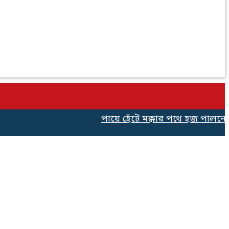
পায়ে হেঁটে মক্কার পথে হজ পালনের জন্