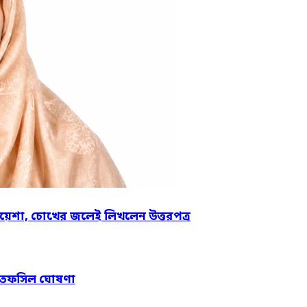
য়েশা, চোখের জলেই লিখলেন উত্তরপত্র
নের তফসিল ঘোষণা