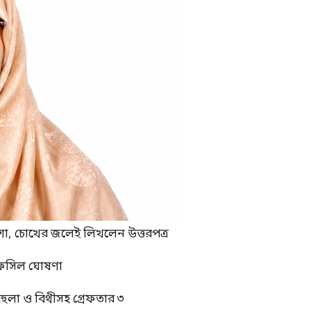
শা, চোখের জলেই লিখলেন উত্তরপত্র
র তফসিল ঘোষণা
বেহুলা ও বিথীসহ গ্রেফতার ৩