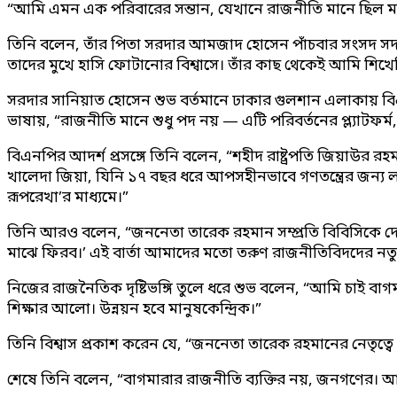
“আমি এমন এক পরিবারের সন্তান, যেখানে রাজনীতি মানে ছিল মানু
তিনি বলেন, তাঁর পিতা সরদার আমজাদ হোসেন পাঁচবার সংসদ সদস্য
তাদের মুখে হাসি ফোটানোর বিশ্বাসে। তাঁর কাছ থেকেই আমি শিখেছ
সরদার সানিয়াত হোসেন শুভ বর্তমানে ঢাকার গুলশান এলাকায় ব
ভাষায়, “রাজনীতি মানে শুধু পদ নয় — এটি পরিবর্তনের প্ল্যাটফর্ম
বিএনপির আদর্শ প্রসঙ্গে তিনি বলেন, “শহীদ রাষ্ট্রপতি জিয়াউ
খালেদা জিয়া, যিনি ১৭ বছর ধরে আপসহীনভাবে গণতন্ত্রের জন্য
রূপরেখা’র মাধ্যমে।”
তিনি আরও বলেন, “জননেতা তারেক রহমান সম্প্রতি বিবিসিকে দে
মাঝে ফিরব।’ এই বার্তা আমাদের মতো তরুণ রাজনীতিবিদদের নতু
নিজের রাজনৈতিক দৃষ্টিভঙ্গি তুলে ধরে শুভ বলেন, “আমি চাই বাগমা
শিক্ষার আলো। উন্নয়ন হবে মানুষকেন্দ্রিক।”
তিনি বিশ্বাস প্রকাশ করেন যে, “জননেতা তারেক রহমানের নেতৃত্
শেষে তিনি বলেন, “বাগমারার রাজনীতি ব্যক্তির নয়, জনগণের। আমি