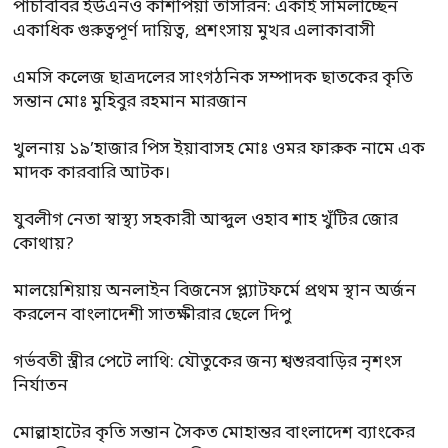
পাঁচবিবির ইউএনও কাশপিয়া তাসরিন: একাই সামলাচ্ছেন
একাধিক গুরুত্বপূর্ণ দায়িত্ব, প্রশংসায় মুখর এলাকাবাসী
এমসি কলেজ ছাত্রদলের সাংগঠনিক সম্পাদক ছাতকের কৃতি
সন্তান মোঃ মুহিবুর রহমান মারজান
খুলনায় ১৯’হাজার পিস ইয়াবাসহ মোঃ ওমর ফারুক নামে এক
মাদক কারবারি আটক।
যুবলীগ নেতা স্বাস্থ্য সহকারী আব্দুল ওহাব শাহ খুঁটির জোর
কোথায়?
মালয়েশিয়ায় অনলাইন বিজনেস প্ল্যাটফর্মে প্রথম স্থান অর্জন
করলেন বাংলাদেশী সাতক্ষীরার ছেলে দিপু
গর্ভবতী স্ত্রীর পেটে লাথি: যৌতুকের জন্য শ্বশুরবাড়ির নৃশংস
নির্যাতন
মোল্লাহাটের কৃতি সন্তান সৈকত মোহান্তর বাংলাদেশ ব্যাংকের