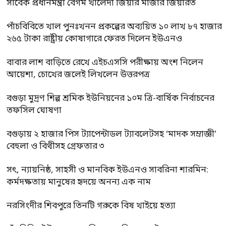
সাবেক প্রধানমন্ত্রী বেগম খালেদা জিয়ার মাজার জিয়ারত
পাঁচবিবিতে খাল পুনঃখনন প্রকল্পের অব্যয়িত ১০ লাখ ৮৭ হাজার
২৬৫ টাকা রাষ্ট্রীয় কোষাগারে ফেরত দিলেন ইউএনও
বাবার লাশ বাড়িতে রেখে এইচএসসি পরীক্ষায় অংশ নিলেন
আয়েশা, চোখের জলেই লিখলেন উত্তরপত্র
বগুড়া মুদ্রণ শিল্প শ্রমিক ইউনিয়নের ১০ম ত্রি-বার্ষিক নির্বাচনের
তফসিল ঘোষণা
বগুড়ায় ২ হাজার পিস ট্যাপেন্টাডল ট্যাবলেটসহ ‘মাদক সম্রাজ্ঞী’
বেহুলা ও বিথীসহ গ্রেফতার ৩
সৎ, ন্যায়নিষ্ঠ, সাহসী ও মানবিক ইউএনও সাবরিনা শারমিন:
কর্মদক্ষতায় মানুষের হৃদয়ে অনন্য এক নাম
নরসিংদীর শিবপুরে তিনটি গরুকে বিষ খাইয়ে হত্যা