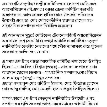
এর নবগঠিত পূর্ণাঙ্গ কেন্দ্রীয় কমিটিতে বাংলাদেশ মেডিকেল
অ্যাসোসিয়েশন (বি.এম.এ) বগুড়া জেলা কমিটির সভাপতি
অধ্যাপক ডা. আজফারুল হাবিব রোজ উপদেষ্টা পরিষদের
উপদেষ্টা এবং ডা. মোঃ মোসলেউদ্দিন হায়দার রাসেল সহ-
সাংগঠনিক সম্পাদক পদে নির্বাচিত হয়েছেন।
এই আনন্দঘন মুহূর্তে মেডিকেল টেকনোলজিস্ট অ্যাসোসিয়েশন
অব বাংলাদেশ (এম-ট্যাব) বগুড়া আঞ্চলিক কমিটির নেতৃবৃন্দ
নবনির্বাচিত কেন্দ্রীয় নেতাদের সঙ্গে সৌজন্য সাক্ষাৎ করে ফুলেল
শুভেচ্ছা ও অভিনন্দন জানান।
এ সময় এম-ট্যাব বগুড়া আঞ্চলিক কমিটির পক্ষ থেকে উপস্থিত
ছিলেন – মোঃ রিপন বিশ্বাস (তন্ময়) – সাধারণ সম্পাদক,মোঃ
আরমান হোসেন (ডলার) – সাংগঠনিক সম্পাদক,মোঃ রিয়াদ
আল মাহমুদ (রাজু) – দপ্তর সম্পাদক।
এছাড়া সদস্যবৃন্দ মোঃ রবিউল ইসলাম, মোঃ ফিরোজ হোসেন,
মোঃ আব্দুর রশিদ, মোঃ মেহেদী হাসান প্রমুখ উপস্থিত ছিলেন।
সাক্ষাৎকালে এম-ট্যাব নেতৃবৃন্দ নবনির্বাচিত উপদেষ্টা ও সহ-
সম্পাদকের প্রতি শুভেচ্ছা জ্ঞাপন করে ড্যাবের আগামী দিনের