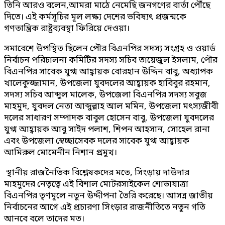
তিনি আরও বলেন,আমরা মাঠে নেমেছি জনগণের বার্তা পৌঁছে
দিতে। এই কর্মসূচির মূল লক্ষ্য দেশের ভবিষ্যৎ প্রজন্মকে
গণতান্ত্রিক রাষ্ট্রব্যবস্থা ফিরিয়ে দেওয়া।
সমাবেশে উপস্থিত ছিলেন পৌর বিএনপির সদস্য সংগ্রহ ও ওয়ার্ড
নির্বাচন পরিচালনা কমিটির সদস্য সচিব তায়েজুল ইসলাম, পৌর
বিএনপির সাবেক যুগ্ম আহ্বায়ক বোরহান উদ্দিন বাবু, অধ্যাপক
খালেকুজ্জামান, উপজেলা যুবদলের আহ্বায়ক হাবিবুর রহমান,
সদস্য সচিব আব্দুল মালেক, উপজেলা বিএনপির সদস্য সবুজ
মাহমুদ, যুবদল নেতা আব্দুল্লাহ আল মমিন, উপজেলা মৎস্যজীবী
দলের সাধারণ সম্পাদক বাবুল হোসেন বাবু, উপজেলা যুবদলের
যুগ্ম আহ্বায়ক আবু সাইদ পলাশ, শিপন আহসান, সোহেল রানা
এবং উপজেলা স্বেচ্ছাসেবক দলের সাবেক যুগ্ম আহ্বায়ক
আমিরুল মোমেনীন নিশান প্রমুখ।
স্থানীয় রাজনৈতিক বিশ্লেষকদের মতে, সিংড়ায় দাউদার
মাহমুদের নেতৃত্বে এই বিশাল মোটরসাইকেল শোভাযাত্রা
বিএনপির তৃণমূলে নতুন উদ্দীপনা তৈরি করেছে। আসন্ন জাতীয়
নির্বাচনের আগে এই প্রচারণা সিংড়ার রাজনীতিতে নতুন গতি
আনবে বলে তাদের মত।