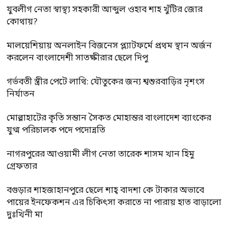
যুবলীগ নেতা স্বাস্থ্য সহকারী আব্দুল ওহাব শাহ খুঁটির জোর
কোথায়?
মালয়েশিয়ায় অনলাইন বিজনেস প্ল্যাটফর্মে প্রথম স্থান অর্জন
করলেন বাংলাদেশী সাতক্ষীরার ছেলে দিপু
গর্ভবতী স্ত্রীর পেটে লাথি: যৌতুকের জন্য শ্বশুরবাড়ির নৃশংস
নির্যাতন
মোল্লাহাটের কৃতি সন্তান সৈকত মোহান্তর বাংলাদেশ ব্যাংকের
যুগ্ম পরিচালক পদে পদোন্নতি
নাগরপুরের আওয়ামী লীগ নেতা তারেক শাসম খান হিমু
গ্রেফতার
বগুড়ার শাহজাহানপুরে ছেলে শাহ্ বাদশা কে টাকার অভাবে
পায়ের ইনফেকশন এর চিকিৎসা করাতে না পারায় হাত বাড়ালো
দুঃখিনী মা