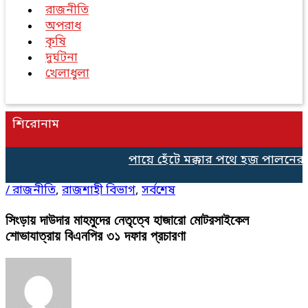
রাজনীতি
অপরাধ
কৃষি
দুর্ঘটনা
খেলাধুলা
শিরোনাম
পায়ে হেঁটে মক্কার পথে হজ পালনের জ
/
রাজনীতি
,
রাজশাহী বিভাগ
,
সর্বশেষ
সিংড়ায় দাউদার মাহমুদের নেতৃত্বে হাজারো মোটরসাইকেল
শোভাযাত্রায় বিএনপির ৩১ দফার প্রচারণা