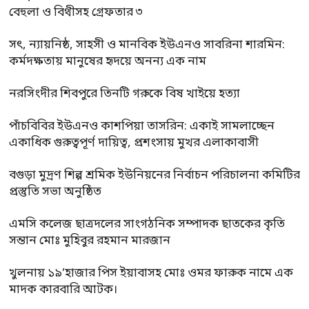
বেহুলা ও বিথীসহ গ্রেফতার ৩
সৎ, ন্যায়নিষ্ঠ, সাহসী ও মানবিক ইউএনও সাবরিনা শারমিন:
কর্মদক্ষতায় মানুষের হৃদয়ে অনন্য এক নাম
নরসিংদীর শিবপুরে তিনটি গরুকে বিষ খাইয়ে হত্যা
পাঁচবিবির ইউএনও কাশপিয়া তাসরিন: একাই সামলাচ্ছেন
একাধিক গুরুত্বপূর্ণ দায়িত্ব, প্রশংসায় মুখর এলাকাবাসী
বগুড়া মুদ্রণ শিল্প শ্রমিক ইউনিয়নের নির্বাচন পরিচালনা কমিটির
প্রস্তুতি সভা অনুষ্ঠিত
এমসি কলেজ ছাত্রদলের সাংগঠনিক সম্পাদক ছাতকের কৃতি
সন্তান মোঃ মুহিবুর রহমান মারজান
খুলনায় ১৯’হাজার পিস ইয়াবাসহ মোঃ ওমর ফারুক নামে এক
মাদক কারবারি আটক।