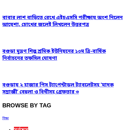
বাবার লাশ বাড়িতে রেখে এইচএসসি পরীক্ষায় অংশ নিলেন
আয়েশা, চোখের জলেই লিখলেন উত্তরপত্র
বগুড়া মুদ্রণ শিল্প শ্রমিক ইউনিয়নের ১০ম ত্রি-বার্ষিক
নির্বাচনের তফসিল ঘোষণা
বগুড়ায় ২ হাজার পিস ট্যাপেন্টাডল ট্যাবলেটসহ ‘মাদক
সম্রাজ্ঞী’ বেহুলা ও বিথীসহ গ্রেফতার ৩
BROWSE BY TAG
শিক্ষা