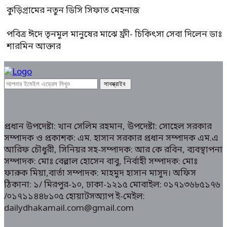
কুড়িগ্রামের নতুন ডিসি সিফাত মেহনাজ
পবিত্র ঈদে তৃনমুল মানুষের মাঝে ফ্রী- চিকিৎসা সেবা দিলেন ডাঃ
শারমিন আক্তার
প্রধান উপদেষ্টা: খান সেলিম রহমান, উপদেষ্টা: সোহেল সরকার
সম্পাদক ও প্রকাশক: এম. হাসান সরকার প্রধান সম্পাদক এম.এ
আরিফ চৌধুরী, সিনিয়র সহ-সম্পাদক: আর কে রবিন, ব্যবস্থাপনা
সম্পাদক: মোঃ বেল্লাল হোসেন বাবু, নির্বাহী সম্পাদক: মোঃ
ফারুক মিয়া,বার্তা সম্পাদক: মাহমুদ হাসান মাসুদ। অফিস
ঠিকানা: ১/ মিরপুর-১০, ঢাকা-১২১৫ মোবাইল: ০১৭১৩৬৮৫১৭৬
/০১৭১১৪৪৮১০৫ হোয়াটসঅ্যাপ ই-মেইল:
dailydhakamail.com@gmail.com