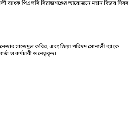
োনালী ব্যাংক পিএলসি সিরাজগঞ্জের আয়োজনে মহান বিজয় দিবস
যানেজার সাজেদুল কবির, এবং জিয়া পরিষদ সোনালী ব্যাংক
া ও কর্মচারী ও নেতৃবৃন্দ।