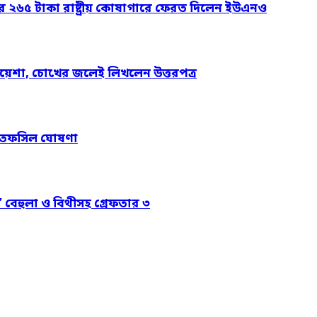
ার ২৬৫ টাকা রাষ্ট্রীয় কোষাগারে ফেরত দিলেন ইউএনও
য়েশা, চোখের জলেই লিখলেন উত্তরপত্র
নের তফসিল ঘোষণা
’ বেহুলা ও বিথীসহ গ্রেফতার ৩