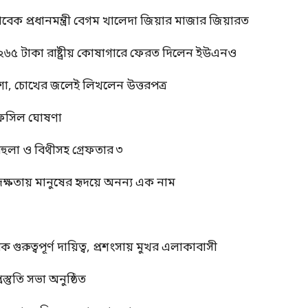
াবেক প্রধানমন্ত্রী বেগম খালেদা জিয়ার মাজার জিয়ারত
 ২৬৫ টাকা রাষ্ট্রীয় কোষাগারে ফেরত দিলেন ইউএনও
শা, চোখের জলেই লিখলেন উত্তরপত্র
র তফসিল ঘোষণা
বেহুলা ও বিথীসহ গ্রেফতার ৩
দক্ষতায় মানুষের হৃদয়ে অনন্য এক নাম
ুত্বপূর্ণ দায়িত্ব, প্রশংসায় মুখর এলাকাবাসী
স্তুতি সভা অনুষ্ঠিত