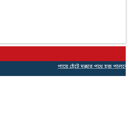
পায়ে হেঁটে মক্কার পথে হজ পালনের জন্