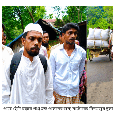
পায়ে হেঁটে মক্কার পথে হজ পালনের জন্য নাটোরের দিনমজুর দুল