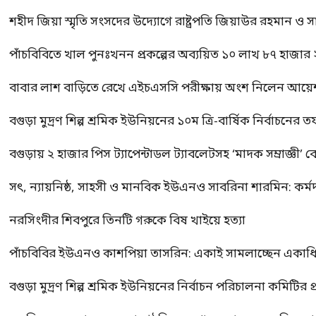
শহীদ জিয়া স্মৃতি সংসদের উদ্যোগে রাষ্ট্রপতি জিয়াউর রহমান ও স
পাঁচবিবিতে খাল পুনঃখনন প্রকল্পের অব্যয়িত ১০ লাখ ৮৭ হাজার
বাবার লাশ বাড়িতে রেখে এইচএসসি পরীক্ষায় অংশ নিলেন আয়ে
বগুড়া মুদ্রণ শিল্প শ্রমিক ইউনিয়নের ১০ম ত্রি-বার্ষিক নির্বাচনে
বগুড়ায় ২ হাজার পিস ট্যাপেন্টাডল ট্যাবলেটসহ ‘মাদক সম্রাজ্ঞী’ 
সৎ, ন্যায়নিষ্ঠ, সাহসী ও মানবিক ইউএনও সাবরিনা শারমিন: কর্ম
নরসিংদীর শিবপুরে তিনটি গরুকে বিষ খাইয়ে হত্যা
পাঁচবিবির ইউএনও কাশপিয়া তাসরিন: একাই সামলাচ্ছেন একাধিক গুর
বগুড়া মুদ্রণ শিল্প শ্রমিক ইউনিয়নের নির্বাচন পরিচালনা কমিটির প্র