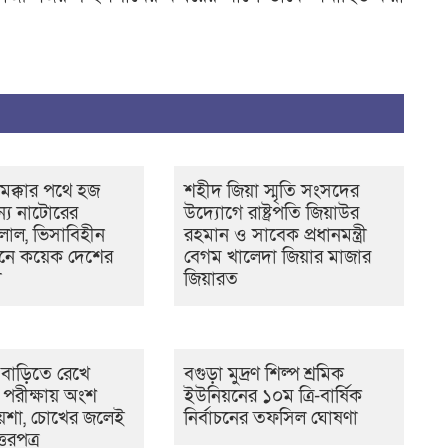
 মক্কার পথে হজ
শহীদ জিয়া স্মৃতি সংসদের
্য নাটোরের
উদ্যোগে রাষ্ট্রপতি জিয়াউর
লাল, ভিসাবিহীন
রহমান ও সাবেক প্রধানমন্ত্রী
ামনে কয়েক দেশের
বেগম খালেদা জিয়ার মাজার
া
জিয়ারত
বাড়িতে রেখে
বগুড়া মুদ্রণ শিল্প শ্রমিক
রীক্ষায় অংশ
ইউনিয়নের ১০ম ত্রি-বার্ষিক
েশা, চোখের জলেই
নির্বাচনের তফসিল ঘোষণা
তরপত্র