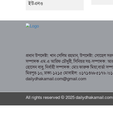
ইউএনও
প্রধান উপদেষ্টা: খান সেলিম রহমান, উপদেষ্টা: সোহেল স
সম্পাদক এম.এ আরিফ চৌধুরী, সিনিয়র সহ-সম্পাদক: আর কে
হোসেন বাবু, নির্বাহী সম্পাদক: মোঃ ফারুক মিয়া,বার্তা স
মিরপুর-১০, ঢাকা-১২১৫ মোবাইল: ০১৭১৩৬৮৫১৭৬ /০
dailydhakamail.com@gmail.com
All rights reserved © 2025 dailydhakamail.com