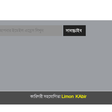
কারিগরী সহযোগিতা
Limon KAbir