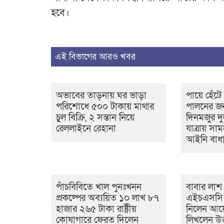
হবে।
এই বিভাগের আরও খবর
অভাবের তাড়নায় ঘর ভাড়া
পায়ে হেঁটে
পরিশোধে ৫০০ টাকায় মাথার
পালনের জন
চুল বিক্রি, ২ সন্তান নিয়ে
দিনমজুর দু
রেললাইনে রেহানা
যাত্রায় স
আইনি বাধ
পাঁচবিবিতে খাল পুনঃখনন
বাবার লাশ 
প্রকল্পের অব্যয়িত ১০ লাখ ৮৭
এইচএসসি প
হাজার ২৬৫ টাকা রাষ্ট্রীয়
নিলেন আয়
কোষাগারে ফেরত দিলেন
লিখলেন উত্