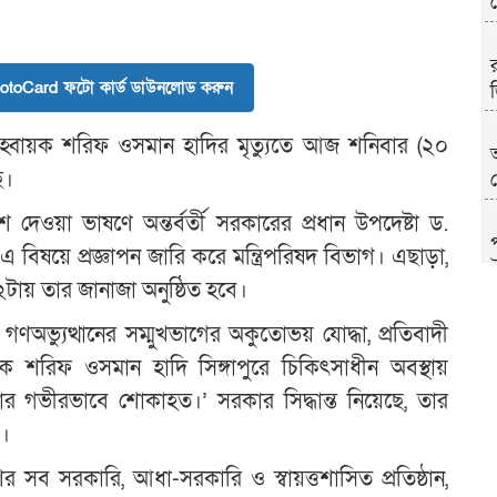
toCard ফটো কার্ড ডাউনলোড করুন
হ্বায়ক শরিফ ওসমান হাদির মৃত্যুতে আজ শনিবার (২০
ে।
ে দেওয়া ভাষণে অন্তর্বর্তী সরকারের প্রধান উপদেষ্টা ড.
বিষয়ে প্রজ্ঞাপন জারি করে মন্ত্রিপরিষদ বিভাগ। এছাড়া,
উ
ায় তার জানাজা অনুষ্ঠিত হবে।
ই গণঅভ্যুত্থানের সম্মুখভাগের অকুতোভয় যোদ্ধা, প্রতিবাদী
ক শরিফ ওসমান হাদি সিঙ্গাপুরে চিকিৎসাধীন অবস্থায়
সরকার গভীরভাবে শোকাহত।’ সরকার সিদ্ধান্ত নিয়েছে, তার
ে।
র সব সরকারি, আধা-সরকারি ও স্বায়ত্তশাসিত প্রতিষ্ঠান,