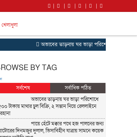
খেলাধুলা
অভাবের তাড়নায় ঘর ভাড়া পরিশোধে ৫০০ টাকায় মাথার 
BROWSE BY TAG
ষা
সর্বশেষ
সর্বাধিক পঠিত
অভাবের তাড়নায় ঘর ভাড়া পরিশোধে
৫০০ টাকায় মাথার চুল বিক্রি, ২ সন্তান নিয়ে রেললাইনে
রেহানা
পায়ে হেঁটে মক্কার পথে হজ পালনের জন্য
নাটোরের দিনমজুর দুলাল, ভিসাবিহীন যাত্রায় সামনে কয়েক