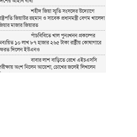
দেশের আইনি বাধা
শহীদ জিয়া স্মৃতি সংসদের উদ্যোগে
রাষ্ট্রপতি জিয়াউর রহমান ও সাবেক প্রধানমন্ত্রী বেগম খালেদা
জিয়ার মাজার জিয়ারত
পাঁচবিবিতে খাল পুনঃখনন প্রকল্পের
অব্যয়িত ১০ লাখ ৮৭ হাজার ২৬৫ টাকা রাষ্ট্রীয় কোষাগারে
ফেরত দিলেন ইউএনও
বাবার লাশ বাড়িতে রেখে এইচএসসি
পরীক্ষায় অংশ নিলেন আয়েশা, চোখের জলেই লিখলেন
ত্তরপত্র
বগুড়া মুদ্রণ শিল্প শ্রমিক ইউনিয়নের
১০ম ত্রি-বার্ষিক নির্বাচনের তফসিল ঘোষণা
বগুড়ায় ২ হাজার পিস ট্যাপেন্টাডল
ট্যাবলেটসহ ‘মাদক সম্রাজ্ঞী’ বেহুলা ও বিথীসহ গ্রেফতার ৩
সৎ, ন্যায়নিষ্ঠ, সাহসী ও মানবিক ইউএনও
সাবরিনা শারমিন: কর্মদক্ষতায় মানুষের হৃদয়ে অনন্য এক
নাম