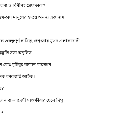
বেহুলা ও বিথীসহ গ্রেফতার ৩
দক্ষতায় মানুষের হৃদয়ে অনন্য এক নাম
ুত্বপূর্ণ দায়িত্ব, প্রশংসায় মুখর এলাকাবাসী
স্তুতি সভা অনুষ্ঠিত
ন মোঃ মুহিবুর রহমান মারজান
মাদক কারবারি আটক।
য়?
রলেন বাংলাদেশী সাতক্ষীরার ছেলে দিপু
তন