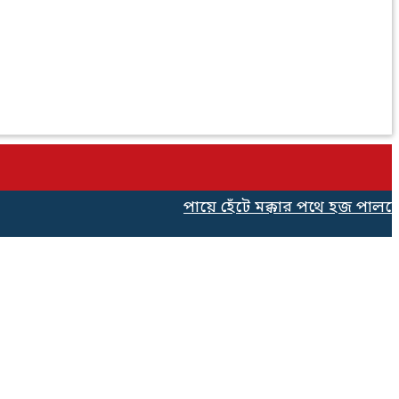
পায়ে হেঁটে মক্কার পথে হজ পালনের জ