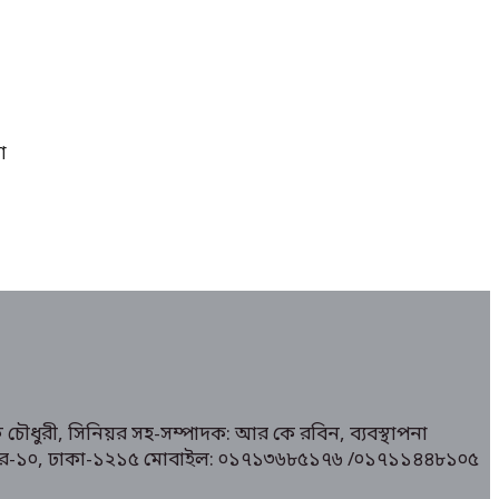
া
 চৌধুরী, সিনিয়র সহ-সম্পাদক: আর কে রবিন, ব্যবস্থাপনা
১/ মিরপুর-১০, ঢাকা-১২১৫ মোবাইল: ০১৭১৩৬৮৫১৭৬ /০১৭১১৪৪৮১০৫