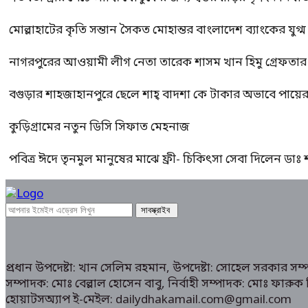
মোল্লাহাটের কৃতি সন্তান সৈকত মোহান্তর বাংলাদেশ ব্যাংকের যুগ
নাগরপুরের আওয়ামী লীগ নেতা তারেক শাসম খান হিমু গ্রেফতার
বগুড়ার শাহজাহানপুরে ছেলে শাহ্ বাদশা কে টাকার অভাবে পায়
কুড়িগ্রামের নতুন ডিসি সিফাত মেহনাজ
পবিত্র ঈদে তৃনমুল মানুষের মাঝে ফ্রী- চিকিৎসা সেবা দিলেন ডা
প্রধান উপদেষ্টা: খান সেলিম রহমান, উপদেষ্টা: সোহেল সরকার স
সম্পাদক: মোঃ বেল্লাল হোসেন বাবু, নির্বাহী সম্পাদক: মোঃ ফা
হোয়াটসঅ্যাপ ই-মেইল: dailydhakamail.com@gmail.com