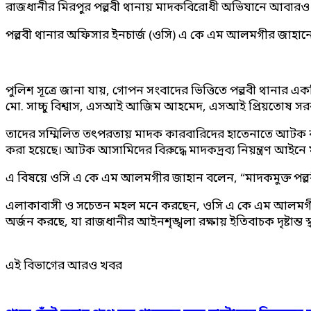
রাজধানীর মিরপুর পল্লবী থানায় মাদকবিরোধী অভিযানে আবারও প
পল্লবী থানার অফিসার ইনচার্জ (ওসি) এ কে এম আলমগীর জাহান
পুলিশ সূত্রে জানা যায়, গোপন সংবাদের ভিত্তিতে পল্লবী থানা
মো. সাচ্চু বিশ্বাস, এসআই আজিম আহমেদ, এসআই প্রিয়তোষ সর
তাদের সম্মিলিত তৎপরতায় মাদক কারবারিদের হাতেনাতে আটক কর
করা হয়েছে। আটক আসামিদের বিরুদ্ধে মাদকদ্রব্য নিয়ন্ত্রণ আইনে ম
এ বিষয়ে ওসি এ কে এম আলমগীর জাহান বলেন, “মাদকমুক্ত পল্লব
এলাকাবাসী ও সচেতন মহল মনে করছেন, ওসি এ কে এম আলমগীর জাহা
অর্জন করছে, যা রাজধানীর আইনশৃঙ্খলা রক্ষায় ইতিবাচক দৃষ্টান্ত 
এই বিভাগের আরও খবর