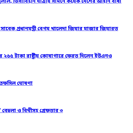
দুলাল, ভিসাবিহীন যাত্রায় সামনে কয়েক দেশের আইনি বাধা
ও সাবেক প্রধানমন্ত্রী বেগম খালেদা জিয়ার মাজার জিয়ারত
ার ২৬৫ টাকা রাষ্ট্রীয় কোষাগারে ফেরত দিলেন ইউএনও
নের তফসিল ঘোষণা
’ বেহুলা ও বিথীসহ গ্রেফতার ৩