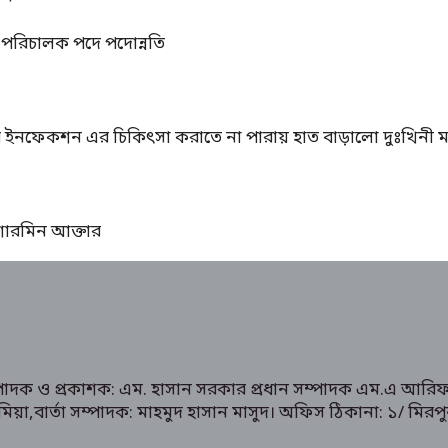
্ম পরিচালক পদে পদোন্নতি
ের ইনফেকশন এর চিকিৎসা করাতে না পারায় হাত বাড়ালো দুঃখিনী ম
ঃ শারমিন আক্তার
ম্পাদক ও প্রকাশক: এম. হাসান সরকার প্রধান সম্পাদক এম.এ আরিফ
রুক মিয়া,বার্তা সম্পাদক: মাহমুদ হাসান মাসুদ। অফিস ঠিকানা: 