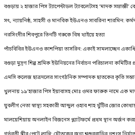
বগুড়ায় ২ হাজার পিস ট্যাপেন্টাডল ট্যাবলেটসহ ‘মাদক সম্রাজ্ঞী’ 
সৎ, ন্যায়নিষ্ঠ, সাহসী ও মানবিক ইউএনও সাবরিনা শারমিন: কর্ম
নরসিংদীর শিবপুরে তিনটি গরুকে বিষ খাইয়ে হত্যা
পাঁচবিবির ইউএনও কাশপিয়া তাসরিন: একাই সামলাচ্ছেন একাধিক গুর
বগুড়া মুদ্রণ শিল্প শ্রমিক ইউনিয়নের নির্বাচন পরিচালনা কমিটির প্র
এমসি কলেজ ছাত্রদলের সাংগঠনিক সম্পাদক ছাতকের কৃতি সন্তা
খুলনায় ১৯’হাজার পিস ইয়াবাসহ মোঃ ওমর ফারুক নামে এক 
যুবলীগ নেতা স্বাস্থ্য সহকারী আব্দুল ওহাব শাহ খুঁটির জোর কোথা
মালয়েশিয়ায় অনলাইন বিজনেস প্ল্যাটফর্মে প্রথম স্থান অর্জন ক
গর্ভবতী স্ত্রীর পেটে লাথি: যৌতুকের জন্য শ্বশুরবাড়ির নৃশংস নির্যা