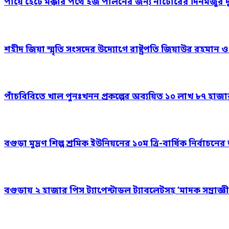
পায়ে হেঁটে মক্কার পথে হজ পালনের জন্য নাটোরের দিনমজুর 
শহীদ জিয়া স্মৃতি সংসদের উদ্যোগে রাষ্ট্রপতি জিয়াউর রহমান 
পাঁচবিবিতে খাল পুনঃখনন প্রকল্পের অব্যয়িত ১০ লাখ ৮৭ হাজ
বগুড়া মুদ্রণ শিল্প শ্রমিক ইউনিয়নের ১০ম ত্রি-বার্ষিক নির্বাচ
বগুড়ায় ২ হাজার পিস ট্যাপেন্টাডল ট্যাবলেটসহ ‘মাদক সম্রাজ্ঞী