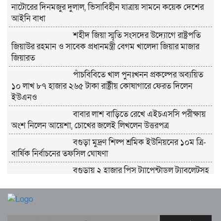
নাটোরের দিনমজুর দুলাল, ভিসাবিহীন যাত্রায় সামনে কয়েক দেশের
আইনি বাধা
শহীদ জিয়া স্মৃতি সংসদের উদ্যোগে রাষ্ট্রপতি
জিয়াউর রহমান ও সাবেক প্রধানমন্ত্রী বেগম খালেদা জিয়ার মাজার
জিয়ারত
পাঁচবিবিতে খাল পুনঃখনন প্রকল্পের অব্যয়িত
১০ লাখ ৮৭ হাজার ২৬৫ টাকা রাষ্ট্রীয় কোষাগারে ফেরত দিলেন
ইউএনও
বাবার লাশ বাড়িতে রেখে এইচএসসি পরীক্ষায়
অংশ নিলেন আয়েশা, চোখের জলেই লিখলেন উত্তরপত্র
বগুড়া মুদ্রণ শিল্প শ্রমিক ইউনিয়নের ১০ম ত্রি-
বার্ষিক নির্বাচনের তফসিল ঘোষণা
বগুড়ায় ২ হাজার পিস ট্যাপেন্টাডল ট্যাবলেটসহ
‘মাদক সম্রাজ্ঞী’ বেহুলা ও বিথীসহ গ্রেফতার ৩
সৎ, ন্যায়নিষ্ঠ, সাহসী ও মানবিক ইউএনও
সাবরিনা শারমিন: কর্মদক্ষতায় মানুষের হৃদয়ে অনন্য এক নাম