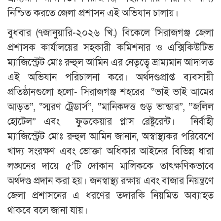
নিশ্চিত করতে জেলা প্রশাসন এই অভিযান চালায়।
বুধবার (৭জানুয়ারি-২০২৬ খি.) বিকেলে সিরাজগঞ্জ জেলা
প্রশাসক কার্যালয়ের সহকারী কমিশনার ও এক্সিকিউটিভ
ম্যাজিস্ট্রেট মোঃ রুহুল আমিন এর নেতৃত্বে ভ্রাম্যমান আদালত
এই অভিযান পরিচালনা করে। অর্থদণ্ডপ্রাপ্ত ব্যবসায়ী
প্রতিষ্ঠানগুলো হলো- সিরাজগঞ্জ শহরের “ভাই ভাই আমের
আড়ত”, “স্মরণ ট্রেডার্স”, “মানিকদত্ত গুড় ভান্ডার”, “জলিল
হোটেল” এবং ফুডকেয়ার প্লাস রেষ্টুরেন্ট। নির্বাহী
ম্যাজিস্ট্রেট মোঃ রুহুল আমিন জানান, অস্বাস্থ্যকর পরিবেশে
খাদ্য সংরক্ষণ এবং ভোক্তা অধিকার আইনের বিভিন্ন ধারা
লঙ্ঘনের দায়ে ৫’টি দোকান মালিককে তাৎক্ষণিকভাবে
অর্থদণ্ড প্রদান করা হয়। জনস্বাস্থ্য রক্ষায় এবং বাজার নিয়ন্ত্রণে
জেলা প্রশাসনের এ ধরণের তদারকি নিয়মিত অব্যাহত
থাকবে বলে জানা যায়।