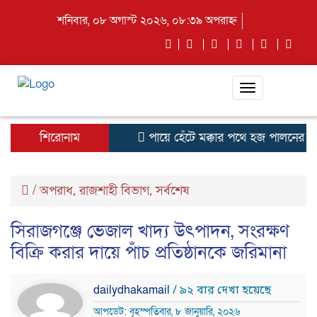
শনিবার, ০৮ অগাস্ট ২০২৬, ০৮:৩৯ অপরাহ্ন
Toggle
navigation
শিরোনাম
পায়ে হেঁটে মক্কার পথে হজ পালনের জন
/
অপরাধ
রাজশাহী বিভাগ
সর্বশেষ
,
,
সিরাজগঞ্জে ভেজাল খাদ্য উৎপাদন, সংরক্ষণ
বিক্রি করার দায়ে পাঁচ প্রতিষ্ঠানকে জরিমানা
dailydhakamail
/ ৯২ বার দেখা হয়েছে
আপডেট: বৃহস্পতিবার, ৮ জানুয়ারি, ২০২৬