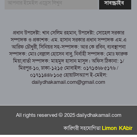
নরসিংদীর শিবপুরে তিনটি গরুকে বিষ খাইয়ে
হত্যা
পাঁচবিবির ইউএনও কাশপিয়া তাসরিন: একাই
সামলাচ্ছেন একাধিক গুরুত্বপূর্ণ দায়িত্ব, প্রশংসায় মুখর এলাকাবাসী
প্রধান উপদেষ্টা: খান সেলিম রহমান, উপদেষ্টা: সোহেল সরকার
বগুড়া মুদ্রণ শিল্প শ্রমিক ইউনিয়নের নির্বাচন
সম্পাদক ও প্রকাশক: এম. হাসান সরকার প্রধান সম্পাদক এম.এ
পরিচালনা কমিটির প্রস্তুতি সভা অনুষ্ঠিত
আরিফ চৌধুরী, সিনিয়র সহ-সম্পাদক: আর কে রবিন, ব্যবস্থাপনা
সম্পাদক: মোঃ বেল্লাল হোসেন বাবু, নির্বাহী সম্পাদক: মোঃ ফারুক
মিয়া,বার্তা সম্পাদক: মাহমুদ হাসান মাসুদ। অফিস ঠিকানা: ১/
মিরপুর-১০, ঢাকা-১২১৫ মোবাইল: ০১৭১৩৬৮৫১৭৬ /
০১৭১১৪৪৮১০৫ হোয়াটসঅ্যাপ ই-মেইল:
dailydhakamail.com@gmail.com
All rights reserved © 2025 dailydhakamail.com
কারিগরী সহযোগিতা
Limon KAbir