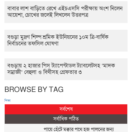
বাবার লাশ বাড়িতে রেখে এইচএসসি পরীক্ষায় অংশ নিলেন
আয়েশা, চোখের জলেই লিখলেন উত্তরপত্র
বগুড়া মুদ্রণ শিল্প শ্রমিক ইউনিয়নের ১০ম ত্রি-বার্ষিক
নির্বাচনের তফসিল ঘোষণা
বগুড়ায় ২ হাজার পিস ট্যাপেন্টাডল ট্যাবলেটসহ ‘মাদক
সম্রাজ্ঞী’ বেহুলা ও বিথীসহ গ্রেফতার ৩
BROWSE BY TAG
শিক্ষা
সর্বশেষ
সর্বাধিক পঠিত
পায়ে হেঁটে মক্কার পথে হজ পালনের জন্য