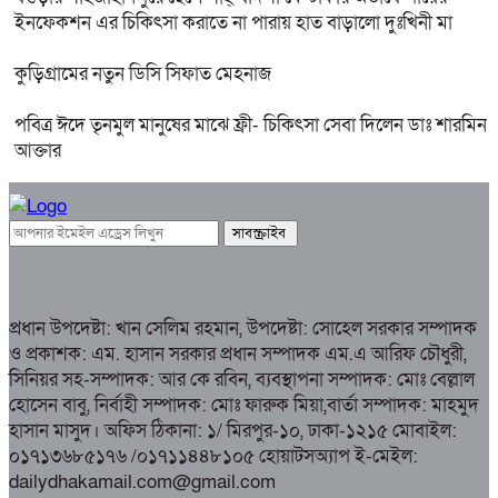
ইনফেকশন এর চিকিৎসা করাতে না পারায় হাত বাড়ালো দুঃখিনী মা
কুড়িগ্রামের নতুন ডিসি সিফাত মেহনাজ
পবিত্র ঈদে তৃনমুল মানুষের মাঝে ফ্রী- চিকিৎসা সেবা দিলেন ডাঃ শারমিন
আক্তার
প্রধান উপদেষ্টা: খান সেলিম রহমান, উপদেষ্টা: সোহেল সরকার সম্পাদক
ও প্রকাশক: এম. হাসান সরকার প্রধান সম্পাদক এম.এ আরিফ চৌধুরী,
সিনিয়র সহ-সম্পাদক: আর কে রবিন, ব্যবস্থাপনা সম্পাদক: মোঃ বেল্লাল
হোসেন বাবু, নির্বাহী সম্পাদক: মোঃ ফারুক মিয়া,বার্তা সম্পাদক: মাহমুদ
হাসান মাসুদ। অফিস ঠিকানা: ১/ মিরপুর-১০, ঢাকা-১২১৫ মোবাইল:
০১৭১৩৬৮৫১৭৬ /০১৭১১৪৪৮১০৫ হোয়াটসঅ্যাপ ই-মেইল:
dailydhakamail.com@gmail.com