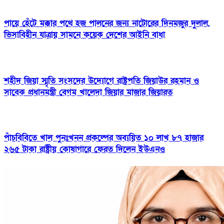
পায়ে হেঁটে মক্কার পথে হজ পালনের জন্য নাটোরের দিনমজুর দুলাল,
ভিসাবিহীন যাত্রায় সামনে কয়েক দেশের আইনি বাধা
শহীদ জিয়া স্মৃতি সংসদের উদ্যোগে রাষ্ট্রপতি জিয়াউর রহমান ও
সাবেক প্রধানমন্ত্রী বেগম খালেদা জিয়ার মাজার জিয়ারত
পাঁচবিবিতে খাল পুনঃখনন প্রকল্পের অব্যয়িত ১০ লাখ ৮৭ হাজার
২৬৫ টাকা রাষ্ট্রীয় কোষাগারে ফেরত দিলেন ইউএনও