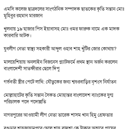
এমসি কলেজ ছাত্রদলের সাংগঠনিক সম্পাদক ছাতকের কৃতি সন্তান মোঃ
মুহিবুর রহমান মারজান
খুলনায় ১৯’হাজার পিস ইয়াবাসহ মোঃ ওমর ফারুক নামে এক মাদক
কারবারি আটক।
যুবলীগ নেতা স্বাস্থ্য সহকারী আব্দুল ওহাব শাহ খুঁটির জোর কোথায়?
মালয়েশিয়ায় অনলাইন বিজনেস প্ল্যাটফর্মে প্রথম স্থান অর্জন করলেন
বাংলাদেশী সাতক্ষীরার ছেলে দিপু
গর্ভবতী স্ত্রীর পেটে লাথি: যৌতুকের জন্য শ্বশুরবাড়ির নৃশংস নির্যাতন
মোল্লাহাটের কৃতি সন্তান সৈকত মোহান্তর বাংলাদেশ ব্যাংকের যুগ্ম
পরিচালক পদে পদোন্নতি
নাগরপুরের আওয়ামী লীগ নেতা তারেক শাসম খান হিমু গ্রেফতার
বগুড়ার শাহজাহানপুরে ছেলে শাহ্ বাদশা কে টাকার অভাবে পায়ের