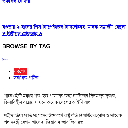
তফসিল ঘোষণা
বগুড়ায় ২ হাজার পিস ট্যাপেন্টাডল ট্যাবলেটসহ ‘মাদক সম্রাজ্ঞী’ বেহুলা
ও বিথীসহ গ্রেফতার ৩
BROWSE BY TAG
শিক্ষা
সর্বশেষ
সর্বাধিক পঠিত
পায়ে হেঁটে মক্কার পথে হজ পালনের জন্য নাটোরের দিনমজুর দুলাল,
ভিসাবিহীন যাত্রায় সামনে কয়েক দেশের আইনি বাধা
শহীদ জিয়া স্মৃতি সংসদের উদ্যোগে রাষ্ট্রপতি জিয়াউর রহমান ও সাবেক
প্রধানমন্ত্রী বেগম খালেদা জিয়ার মাজার জিয়ারত