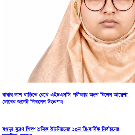
বাবার লাশ বাড়িতে রেখে এইচএসসি পরীক্ষায় অংশ নিলেন আয়েশা,
চোখের জলেই লিখলেন উত্তরপত্র
বগুড়া মুদ্রণ শিল্প শ্রমিক ইউনিয়নের ১০ম ত্রি-বার্ষিক নির্বাচনের