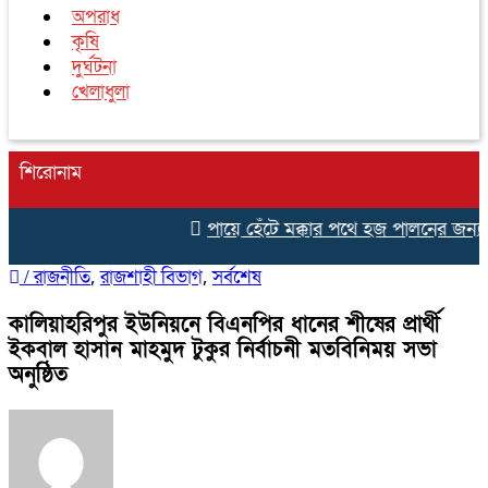
অপরাধ
কৃষি
দুর্ঘটনা
খেলাধুলা
শিরোনাম
পায়ে হেঁটে মক্কার পথে হজ পালনের জন্য নাট
/
রাজনীতি
রাজশাহী বিভাগ
সর্বশেষ
,
,
কালিয়াহরিপুর ইউনিয়নে বিএনপির ধানের শীষের প্রার্থী
ইকবাল হাসান মাহমুদ টুকুর নির্বাচনী মতবিনিময় সভা
অনুষ্ঠিত