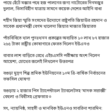
পায়ে হেঁটে মক্কার পথে হজ পালনের জন্য নাটোরের দিনমজুর
দুলাল, ভিসাবিহীন যাত্রায় সামনে কয়েক দেশের আইনি বাধা
শহীদ জিয়া স্মৃতি সংসদের উদ্যোগে রাষ্ট্রপতি জিয়াউর রহমান ও
সাবেক প্রধানমন্ত্রী বেগম খালেদা জিয়ার মাজার জিয়ারত
পাঁচবিবিতে খাল পুনঃখনন প্রকল্পের অব্যয়িত ১০ লাখ ৮৭ হাজার
২৬৫ টাকা রাষ্ট্রীয় কোষাগারে ফেরত দিলেন ইউএনও
বাবার লাশ বাড়িতে রেখে এইচএসসি পরীক্ষায় অংশ নিলেন
আয়েশা, চোখের জলেই লিখলেন উত্তরপত্র
বগুড়া মুদ্রণ শিল্প শ্রমিক ইউনিয়নের ১০ম ত্রি-বার্ষিক নির্বাচনের
তফসিল ঘোষণা
বগুড়ায় ২ হাজার পিস ট্যাপেন্টাডল ট্যাবলেটসহ ‘মাদক সম্রাজ্ঞী’
বেহুলা ও বিথীসহ গ্রেফতার ৩
সৎ, ন্যায়নিষ্ঠ, সাহসী ও মানবিক ইউএনও সাবরিনা শারমিন: