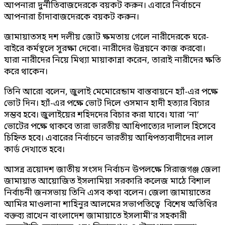
আপনারা দুর্নীতিবাজদেরকে বয়কট করুন। এবারে নির্বাচনে
আপনারা চাঁদাবাজদেরকে বয়কট করুন।
জামায়াতসহ দশ দলীয় জোট ক্ষমতায় গেলে নারীদেরকে ঘরে-
বাইরে কর্মস্থলে সুরক্ষা দেবো। নারীদের উন্নয়নে কাজ করবো।
যারা নারীদের নিয়ে মিথ্যা মায়াকান্না করেন, তারাই নারীদের ক্ষতি
করে থাকেন।
তিনি আরো বলেন, জুলাই মেমোরেন্ডাম বাস্তবায়নে হ্যাঁ-এর পক্ষে
ভোট দিন। হ্যাঁ-এর পক্ষে ভোট দিলে ওসমান হাদী হত্যার বিচার
সম্ভব হবে। জুলাইয়ের শহিদদের বিচার করা যাবে। যারা ‘না’
ভোটের পক্ষে থাকবে তারা ভারতীয় আধিপাত্যের দালাল হিসেবে
চিহ্নিত হবে। এবারের নির্বাচনে ভারতীয় আধিপত্যবাদীদের লাল
কার্ড দেখাতে হবে।
আসন্ন ত্রয়োদশ জাতীয় সংসদ নির্বাচন উপলক্ষে সিরাজগঞ্জ জেলা
জামায়াত আয়োজিত ইসলামিয়া সরকারি কলেজ মাঠে বিশাল
নির্বাচনী জনসভায় তিনি এসব কথা বলেন। জেলা জামায়াতের
আমির মাওলানা শাহিনুর আলমের সভাপতিত্বে বিশেষ অতিথির
বক্তব্য রাখেন বাংলাদেশ জামায়াতে ইসলামী’র সহকারী