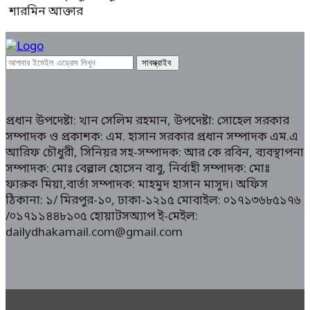
শারমিন আক্তার
প্রধান উপদেষ্টা: খান সেলিম রহমান, উপদেষ্টা: সোহেল সরকার
সম্পাদক ও প্রকাশক: এম. হাসান সরকার প্রধান সম্পাদক এম.এ
আরিফ চৌধুরী, সিনিয়র সহ-সম্পাদক: আর কে রবিন, ব্যবস্থাপনা
সম্পাদক: মোঃ বেল্লাল হোসেন বাবু, নির্বাহী সম্পাদক: মোঃ
ফারুক মিয়া,বার্তা সম্পাদক: মাহমুদ হাসান মাসুদ। অফিস
ঠিকানা: ১/ মিরপুর-১০, ঢাকা-১২১৫ মোবাইল: ০১৭১৩৬৮৫১৭৬
/০১৭১১৪৪৮১০৫ হোয়াটসঅ্যাপ ই-মেইল:
dailydhakamail.com@gmail.com