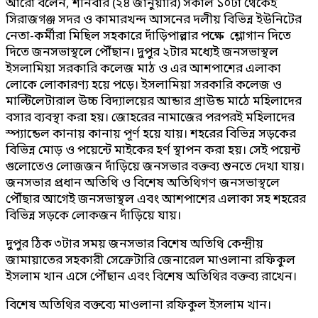
আরো বলেন, শনিবার (২৪ জানুয়ারি) সকাল ১০টা থেকেই
সিরাজগঞ্জ সদর ও কামারখন্দ আসনের দলীয় বিভিন্ন ইউনিটের
নেতা-কর্মীরা মিছিল সহকারে দাঁড়িপাল্লার পক্ষে শ্লোগান দিতে
দিতে জনসভাস্থলে পৌঁছান। দুপুর ২টার মধ্যেই জনসভাস্থল
ইসলামিয়া সরকারি কলেজ মাঠ ও এর আশপাশের এলাকা
লোকে লোকারণ্য হয়ে পড়ে। ইসলামিয়া সরকারি কলেজ ও
মাল্টিলেটারাল উচ্চ বিদ্যালয়ের আন্ডার গ্রাউন্ড মাঠে মহিলাদের
বসার ব্যবস্থা করা হয়। জোহরের নামাজের পরপরই মহিলাদের
স্প্যান্ডেল কানায় কানায় পূর্ণ হয়ে যায়। শহরের বিভিন্ন সড়কের
বিভিন্ন মোড় ও পয়েন্টে মাইকের হর্ণ স্থাপন করা হয়। সেই পয়েন্ট
গুলোতেও লোজজন দাঁড়িয়ে জনসভার বক্তব্য শুনতে দেখা যায়।
জনসভার প্রধান অতিথি ও বিশেষ অতিথিগণ জনসভাস্থলে
পৌঁছার আগেই জনসভাস্থল এবং আশপাশের এলাকা সহ শহরের
বিভিন্ন সড়কে লোকজন দাঁড়িয়ে যায়।
দুপুর ঠিক ৩টার সময় জনসভার বিশেষ অতিথি কেন্দ্রীয়
জামায়াতের সহকারী সেক্রেটারি জেনারেল মাওলানা রফিকুল
ইসলাম খান এসে পৌঁছান এবং বিশেষ অতিথির বক্তব্য রাখেন।
বিশেষ অতিথির বক্তব্যে মাওলানা রফিকুল ইসলাম খান।