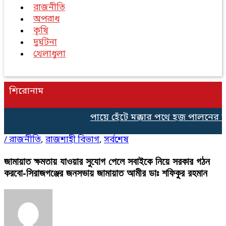
রাজনীতি
অপরাধ
কৃষি
দুর্ঘটনা
খেলাধুলা
শিরোনাম
পায়ে হেঁটে মক্কার পথে হজ পালনের জন
/
রাজনীতি
,
রাজশাহী বিভাগ
,
সর্বশেষ
জামায়াত ক্ষমতায় যাওয়ার সুযোগ পেলে সবাইকে নিয়ে সরকার গঠন
করবো-সিরাজগঞ্জের জনসভায় জামায়াত আমীর ডাঃ শফিকুর রহমান