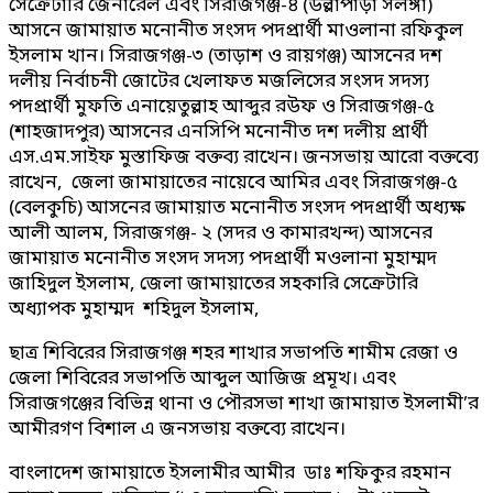
সেক্রেটারি জেনারেল এবং সিরাজগঞ্জ-৪ (উল্লাপাড়া সলঙ্গা)
আসনে জামায়াত মনোনীত সংসদ পদপ্রার্থী মাওলানা রফিকুল
ইসলাম খান। সিরাজগঞ্জ-৩ (তাড়াশ ও রায়গঞ্জ) আসনের দশ
দলীয় নির্বাচনী জোটের খেলাফত মজলিসের সংসদ সদস্য
পদপ্রার্থী মুফতি এনায়েতুল্লাহ আব্দুর রউফ ও সিরাজগঞ্জ-৫
(শাহজাদপুর) আসনের এনসিপি মনোনীত দশ দলীয় প্রার্থী
এস.এম.সাইফ মুস্তাফিজ বক্তব্য রাখেন। জনসভায় আরো বক্তব্যে
রাখেন, জেলা জামায়াতের নায়েবে আমির এবং সিরাজগঞ্জ-৫
(বেলকুচি) আসনের জামায়াত মনোনীত সংসদ পদপ্রার্থী অধ্যক্ষ
আলী আলম, সিরাজগঞ্জ- ২ (সদর ও কামারখন্দ) আসনের
জামায়াত মনোনীত সংসদ সদস্য পদপ্রার্থী মওলানা মুহাম্মদ
জাহিদুল ইসলাম, জেলা জামায়াতের সহকারি সেক্রেটারি
অধ্যাপক মুহাম্মদ শহিদুল ইসলাম,
ছাত্র শিবিরের সিরাজগঞ্জ শহর শাখার সভাপতি শামীম রেজা ও
জেলা শিবিরের সভাপতি আব্দুল আজিজ প্রমূখ। এবং
সিরাজগঞ্জের বিভিন্ন থানা ও পৌরসভা শাখা জামায়াত ইসলামী’র
আমীরগণ বিশাল এ জনসভায় বক্তব্যে রাখেন।
বাংলাদেশ জামায়াতে ইসলামীর আমীর ডাঃ শফিকুর রহমান