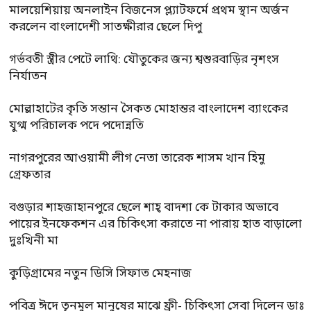
মালয়েশিয়ায় অনলাইন বিজনেস প্ল্যাটফর্মে প্রথম স্থান অর্জন
করলেন বাংলাদেশী সাতক্ষীরার ছেলে দিপু
গর্ভবতী স্ত্রীর পেটে লাথি: যৌতুকের জন্য শ্বশুরবাড়ির নৃশংস
নির্যাতন
মোল্লাহাটের কৃতি সন্তান সৈকত মোহান্তর বাংলাদেশ ব্যাংকের
যুগ্ম পরিচালক পদে পদোন্নতি
নাগরপুরের আওয়ামী লীগ নেতা তারেক শাসম খান হিমু
গ্রেফতার
বগুড়ার শাহজাহানপুরে ছেলে শাহ্ বাদশা কে টাকার অভাবে
পায়ের ইনফেকশন এর চিকিৎসা করাতে না পারায় হাত বাড়ালো
দুঃখিনী মা
কুড়িগ্রামের নতুন ডিসি সিফাত মেহনাজ
পবিত্র ঈদে তৃনমুল মানুষের মাঝে ফ্রী- চিকিৎসা সেবা দিলেন ডাঃ