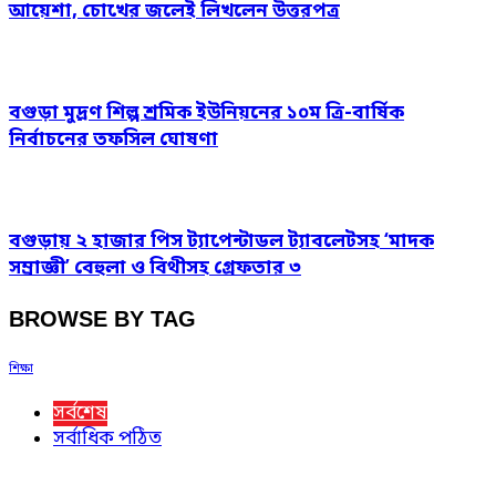
আয়েশা, চোখের জলেই লিখলেন উত্তরপত্র
বগুড়া মুদ্রণ শিল্প শ্রমিক ইউনিয়নের ১০ম ত্রি-বার্ষিক
নির্বাচনের তফসিল ঘোষণা
বগুড়ায় ২ হাজার পিস ট্যাপেন্টাডল ট্যাবলেটসহ ‘মাদক
সম্রাজ্ঞী’ বেহুলা ও বিথীসহ গ্রেফতার ৩
BROWSE BY TAG
শিক্ষা
সর্বশেষ
সর্বাধিক পঠিত