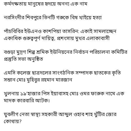
কর্মদক্ষতায় মানুষের হৃদয়ে অনন্য এক নাম
নরসিংদীর শিবপুরে তিনটি গরুকে বিষ খাইয়ে হত্যা
পাঁচবিবির ইউএনও কাশপিয়া তাসরিন: একাই সামলাচ্ছেন
একাধিক গুরুত্বপূর্ণ দায়িত্ব, প্রশংসায় মুখর এলাকাবাসী
বগুড়া মুদ্রণ শিল্প শ্রমিক ইউনিয়নের নির্বাচন পরিচালনা কমিটির
প্রস্তুতি সভা অনুষ্ঠিত
এমসি কলেজ ছাত্রদলের সাংগঠনিক সম্পাদক ছাতকের কৃতি
সন্তান মোঃ মুহিবুর রহমান মারজান
খুলনায় ১৯’হাজার পিস ইয়াবাসহ মোঃ ওমর ফারুক নামে এক
মাদক কারবারি আটক।
যুবলীগ নেতা স্বাস্থ্য সহকারী আব্দুল ওহাব শাহ খুঁটির জোর
কোথায়?