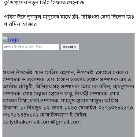
কুড়িগ্রামের নতুন ডিসি সিফাত মেহনাজ
পবিত্র ঈদে তৃনমুল মানুষের মাঝে ফ্রী- চিকিৎসা সেবা দিলেন ডাঃ
শারমিন আক্তার
প্রধান উপদেষ্টা: খান সেলিম রহমান, উপদেষ্টা: সোহেল সরকার
সম্পাদক ও প্রকাশক: এম. হাসান সরকার প্রধান সম্পাদক এম.এ
আরিফ চৌধুরী, সিনিয়র সহ-সম্পাদক: আর কে রবিন, ব্যবস্থাপনা
সম্পাদক: মোঃ বেল্লাল হোসেন বাবু, নির্বাহী সম্পাদক: মোঃ
ফারুক মিয়া,বার্তা সম্পাদক: মাহমুদ হাসান মাসুদ। অফিস
ঠিকানা: ১/ মিরপুর-১০, ঢাকা-১২১৫ মোবাইল: ০১৭১৩৬৮৫১৭৬
/০১৭১১৪৪৮১০৫ হোয়াটসঅ্যাপ ই-মেইল:
dailydhakamail.com@gmail.com