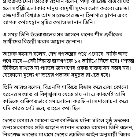
প্রতিশ্রুতি দেন। তারেক রহমান বলেন, পদ্মা ব্যারেজ বাস্তবায়িত
হলে সংশ্লিষ্ট এলাকার মানুষ বহুমুখী সুফল ভোগ করবে। এছাড়া
রাজশাহীর বিখ্যাত আম সংরক্ষণের জন্য হিমাগার স্থাপন এবং
ব্যাপক কর্মসংস্থান সৃষ্টির কথাও জানান তিনি।
এ সময় তিনি উত্তরাঞ্চলের সব আসনে ধানের শীষ প্রতীকের
প্রার্থীদের বিজয়ী করার আহ্বান জানান।
তারেক রহমান বলেন, দেশ গণতন্ত্রের পথে এগোবে, নাকি অন্য
পথে যাবে—সেই সিদ্ধান্ত জনগণকে ১২ তারিখে নিতে হবে। গণতন্ত্র
টিকিয়ে রাখতে না পারলে জনগণের প্রকল্প বাস্তবায়ন সম্ভব নয়।
যেকোনো মূল্যে গণতন্ত্রের পতাকা সমুন্নত রাখতে হবে।
তিনি আরও বলেন, বিএনপি শান্তিতে বিশ্বাস করে এবং কোনো
ধরনের সংঘাত বা বিশৃঙ্খলায় যেতে চায় না। এ কারণেই আমি
কাউকে ব্যক্তিগতভাবে সমালোচনা করছি না। সমালোচনা করে
যদি কারও পেট ভরে, তাহলে কথা ছিল।
দেশের কোথাও কোনো অনাকাঙ্ক্ষিত ঘটনা ঘটলে সুষ্ঠু তদন্তের
জন্য সরকারের প্রতি আহ্বান জানান তারেক রহমান। তিনি বলেন,
নিরপেক্ষ তদন্তের মাধ্যমে দেশের প্রচলিত আইন অনুযায়ী বিচার