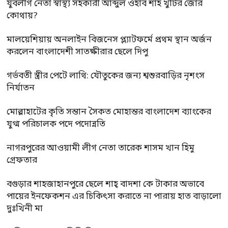
যুবলীগ নেতা স্বাস্থ্য সহকারী আব্দুল ওহাব শাহ খুঁটির জোর
কোথায়?
মালয়েশিয়ায় অনলাইন বিজনেস প্ল্যাটফর্মে প্রথম স্থান অর্জন
করলেন বাংলাদেশী সাতক্ষীরার ছেলে দিপু
গর্ভবতী স্ত্রীর পেটে লাথি: যৌতুকের জন্য শ্বশুরবাড়ির নৃশংস
নির্যাতন
মোল্লাহাটের কৃতি সন্তান সৈকত মোহান্তর বাংলাদেশ ব্যাংকের
যুগ্ম পরিচালক পদে পদোন্নতি
নাগরপুরের আওয়ামী লীগ নেতা তারেক শাসম খান হিমু
গ্রেফতার
বগুড়ার শাহজাহানপুরে ছেলে শাহ্ বাদশা কে টাকার অভাবে
পায়ের ইনফেকশন এর চিকিৎসা করাতে না পারায় হাত বাড়ালো
দুঃখিনী মা