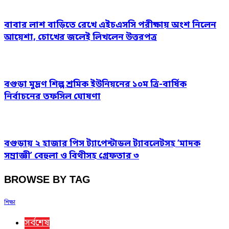
বাবার লাশ বাড়িতে রেখে এইচএসসি পরীক্ষায় অংশ নিলেন
আয়েশা, চোখের জলেই লিখলেন উত্তরপত্র
বগুড়া মুদ্রণ শিল্প শ্রমিক ইউনিয়নের ১০ম ত্রি-বার্ষিক
নির্বাচনের তফসিল ঘোষণা
বগুড়ায় ২ হাজার পিস ট্যাপেন্টাডল ট্যাবলেটসহ ‘মাদক
সম্রাজ্ঞী’ বেহুলা ও বিথীসহ গ্রেফতার ৩
BROWSE BY TAG
শিক্ষা
সর্বশেষ