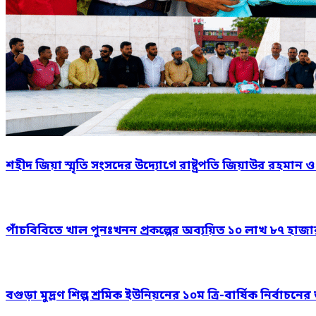
শহীদ জিয়া স্মৃতি সংসদের উদ্যোগে রাষ্ট্রপতি জিয়াউর রহমান 
পাঁচবিবিতে খাল পুনঃখনন প্রকল্পের অব্যয়িত ১০ লাখ ৮৭ হাজ
বগুড়া মুদ্রণ শিল্প শ্রমিক ইউনিয়নের ১০ম ত্রি-বার্ষিক নির্বাচ