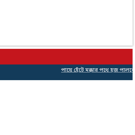
পায়ে হেঁটে মক্কার পথে হজ পালনের জন্