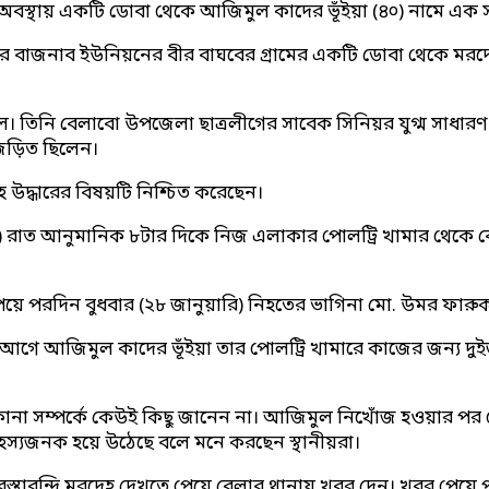
বস্থায় একটি ডোবা থেকে আজিমুল কাদের ভূঁইয়া (৪০) নামে এক সা
বাজনাব ইউনিয়নের বীর বাঘবের গ্রামের একটি ডোবা থেকে মরদেহটি 
েলে। তিনি বেলাবো উপজেলা ছাত্রলীগের সাবেক সিনিয়র যুগ্ম সাধা
 জড়িত ছিলেন।
হ উদ্ধারের বিষয়টি নিশ্চিত করেছেন।
ুয়ারি) রাত আনুমানিক ৮টার দিকে নিজ এলাকার পোলট্রি খামার থে
া পেয়ে পরদিন বুধবার (২৮ জানুয়ারি) নিহতের ভাগিনা মো. উমর ফার
ন আগে আজিমুল কাদের ভূঁইয়া তার পোলট্রি খামারে কাজের জন্য 
ানা সম্পর্কে কেউই কিছু জানেন না। আজিমুল নিখোঁজ হওয়ার পর থে
স্যজনক হয়ে উঠেছে বলে মনে করছেন স্থানীয়রা।
বস্তাবন্দি মরদেহ দেখতে পেয়ে বেলাব থানায় খবর দেন। খবর পেয়ে প