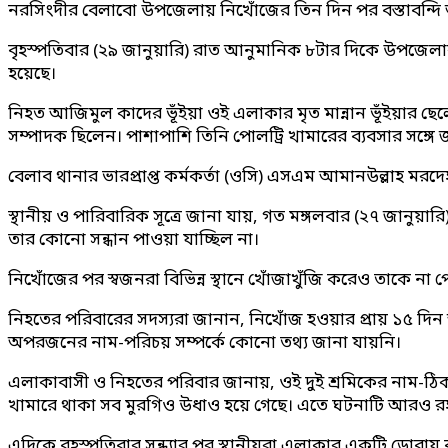
নরসিংদীর বেলাবো উপজেলায় নিখোঁজের তিন দিন পর বস্তাবন্দি অ
বৃহস্পতিবার (২৯ জানুয়ারি) রাত আনুমানিক ৮টার দিকে উপজেলার 
হয়েছে।
নিহত আজিমুল কাদের ভূঁইয়া ওই এলাকার মৃত মান্নান ভূঁইয়ার ছ
সম্পাদক ছিলেন। পাশাপাশি তিনি পোলট্রি খামারের ব্যবসার সঙ্গে
বেলাব থানার ভারপ্রাপ্ত কর্মকর্তা (ওসি) এসএম আমানউল্লাহ মরদে
স্থানীয় ও পারিবারিক সূত্রে জানা যায়, গত মঙ্গলবার (২৭ জান
তার কোনো সন্ধান পাওয়া যাচ্ছিল না।
নিখোঁজের পর স্বজনরা বিভিন্ন স্থানে খোঁজাখুঁজি করেও তাকে ন
নিহতের পরিবারের সদস্যরা জানান, নিখোঁজ হওয়ার প্রায় ১৫ দি
অপরজনের নাম-পরিচয় সম্পর্কে কোনো তথ্য জানা যায়নি।
এলাকাবাসী ও নিহতের পরিবার জানায়, ওই দুই শ্রমিকের নাম-ঠিক
খামারে থাকা সব মুরগিও উধাও হয়ে গেছে। এতে ঘটনাটি আরও রহ
এদিকে বৃহস্পতিবার সন্ধ্যার পর স্থানীয়রা এলাকার একটি ডোবায় 