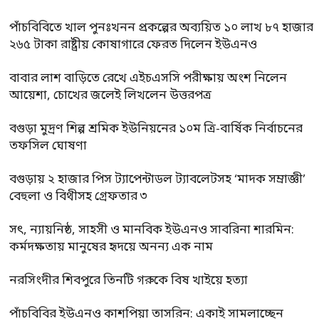
পাঁচবিবিতে খাল পুনঃখনন প্রকল্পের অব্যয়িত ১০ লাখ ৮৭ হাজার
২৬৫ টাকা রাষ্ট্রীয় কোষাগারে ফেরত দিলেন ইউএনও
বাবার লাশ বাড়িতে রেখে এইচএসসি পরীক্ষায় অংশ নিলেন
আয়েশা, চোখের জলেই লিখলেন উত্তরপত্র
বগুড়া মুদ্রণ শিল্প শ্রমিক ইউনিয়নের ১০ম ত্রি-বার্ষিক নির্বাচনের
তফসিল ঘোষণা
বগুড়ায় ২ হাজার পিস ট্যাপেন্টাডল ট্যাবলেটসহ ‘মাদক সম্রাজ্ঞী’
বেহুলা ও বিথীসহ গ্রেফতার ৩
সৎ, ন্যায়নিষ্ঠ, সাহসী ও মানবিক ইউএনও সাবরিনা শারমিন:
কর্মদক্ষতায় মানুষের হৃদয়ে অনন্য এক নাম
নরসিংদীর শিবপুরে তিনটি গরুকে বিষ খাইয়ে হত্যা
পাঁচবিবির ইউএনও কাশপিয়া তাসরিন: একাই সামলাচ্ছেন