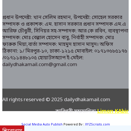
প্রধান উপদেষ্টা: খান সেলিম রহমান, উপদেষ্টা: সোহেল সরকার
সম্পাদক ও প্রকাশক: এম. হাসান সরকার প্রধান সম্পাদক এম.এ
আরিফ চৌধুরী, সিনিয়র সহ-সম্পাদক: আর কে রবিন, ব্যবস্থাপনা
সম্পাদক: মোঃ বেল্লাল হোসেন বাবু, নির্বাহী সম্পাদক: মোঃ
ফারুক মিয়া,বার্তা সম্পাদক: মাহমুদ হাসান মাসুদ। অফিস
ঠিকানা: ১/ মিরপুর-১০, ঢাকা-১২১৫ মোবাইল: ০১৭১৩৬৮৫১৭৬
/০১৭১১৪৪৮১০৫ হোয়াটসঅ্যাপ ই-মেইল:
dailydhakamail.com@gmail.com
All rights reserved © 2025 dailydhakamail.com
Limon KAbir
কারিগরী সহযোগিতা
Social Media Auto Publish
Powered By :
XYZScripts.com