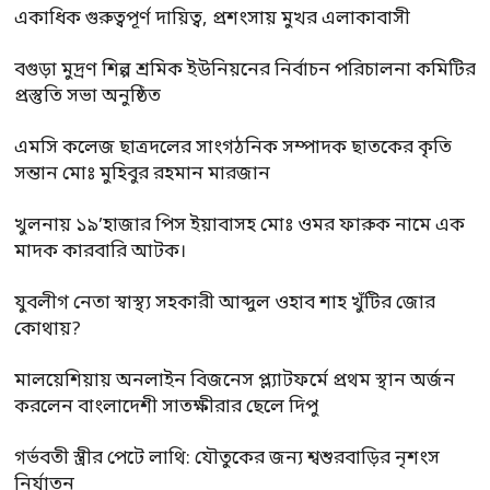
একাধিক গুরুত্বপূর্ণ দায়িত্ব, প্রশংসায় মুখর এলাকাবাসী
বগুড়া মুদ্রণ শিল্প শ্রমিক ইউনিয়নের নির্বাচন পরিচালনা কমিটির
প্রস্তুতি সভা অনুষ্ঠিত
এমসি কলেজ ছাত্রদলের সাংগঠনিক সম্পাদক ছাতকের কৃতি
সন্তান মোঃ মুহিবুর রহমান মারজান
খুলনায় ১৯’হাজার পিস ইয়াবাসহ মোঃ ওমর ফারুক নামে এক
মাদক কারবারি আটক।
যুবলীগ নেতা স্বাস্থ্য সহকারী আব্দুল ওহাব শাহ খুঁটির জোর
কোথায়?
মালয়েশিয়ায় অনলাইন বিজনেস প্ল্যাটফর্মে প্রথম স্থান অর্জন
করলেন বাংলাদেশী সাতক্ষীরার ছেলে দিপু
গর্ভবতী স্ত্রীর পেটে লাথি: যৌতুকের জন্য শ্বশুরবাড়ির নৃশংস
নির্যাতন