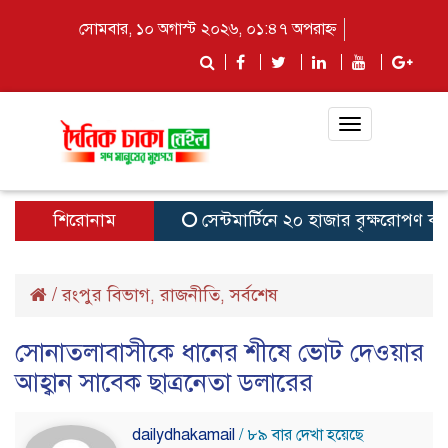
সোমবার, ১০ অগাস্ট ২০২৬, ০১:৪৭ অপরাহ্ন
Toggle
navigation
শিরোনাম
সেন্টমার্টিনে ২০ হাজার বৃক্ষরোপণ কর্মসূচি
/
রংপুর বিভাগ
রাজনীতি
সর্বশেষ
,
,
সোনাতলাবাসীকে ধানের শীষে ভোট দেওয়ার
আহ্বান সাবেক ছাত্রনেতা ডলারের
dailydhakamail
/ ৮৯ বার দেখা হয়েছে