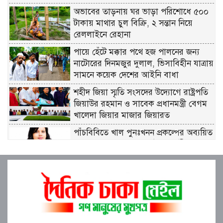
অভাবের তাড়নায় ঘর ভাড়া পরিশোধে ৫০০
টাকায় মাথার চুল বিক্রি, ২ সন্তান নিয়ে
রেললাইনে রেহানা
পায়ে হেঁটে মক্কার পথে হজ পালনের জন্য
নাটোরের দিনমজুর দুলাল, ভিসাবিহীন যাত্রায়
সামনে কয়েক দেশের আইনি বাধা
শহীদ জিয়া স্মৃতি সংসদের উদ্যোগে রাষ্ট্রপতি
জিয়াউর রহমান ও সাবেক প্রধানমন্ত্রী বেগম
খালেদা জিয়ার মাজার জিয়ারত
পাঁচবিবিতে খাল পুনঃখনন প্রকল্পের অব্যয়িত
১০ লাখ ৮৭ হাজার ২৬৫ টাকা রাষ্ট্রীয়
কোষাগারে ফেরত দিলেন ইউএনও
বাবার লাশ বাড়িতে রেখে এইচএসসি
পরীক্ষায় অংশ নিলেন আয়েশা, চোখের জলেই
লিখলেন উত্তরপত্র
বগুড়া মুদ্রণ শিল্প শ্রমিক ইউনিয়নের ১০ম ত্রি-