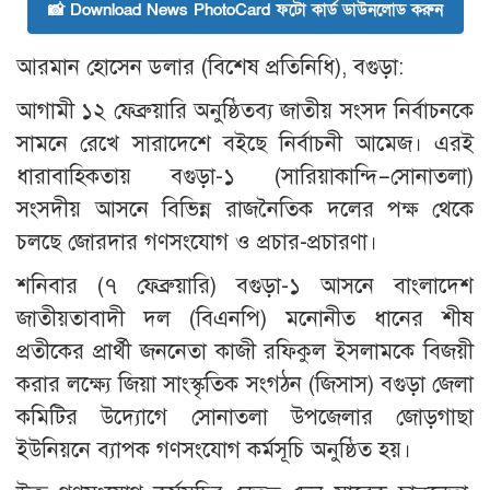
📸 Download News PhotoCard ফটো কার্ড ডাউনলোড করুন
আরমান হোসেন ডলার (বিশেষ প্রতিনিধি), বগুড়া:
আগামী ১২ ফেব্রুয়ারি অনুষ্ঠিতব্য জাতীয় সংসদ নির্বাচনকে
সামনে রেখে সারাদেশে বইছে নির্বাচনী আমেজ। এরই
ধারাবাহিকতায় বগুড়া-১ (সারিয়াকান্দি–সোনাতলা)
সংসদীয় আসনে বিভিন্ন রাজনৈতিক দলের পক্ষ থেকে
চলছে জোরদার গণসংযোগ ও প্রচার-প্রচারণা।
শনিবার (৭ ফেব্রুয়ারি) বগুড়া-১ আসনে বাংলাদেশ
জাতীয়তাবাদী দল (বিএনপি) মনোনীত ধানের শীষ
প্রতীকের প্রার্থী জননেতা কাজী রফিকুল ইসলামকে বিজয়ী
করার লক্ষ্যে জিয়া সাংস্কৃতিক সংগঠন (জিসাস) বগুড়া জেলা
কমিটির উদ্যোগে সোনাতলা উপজেলার জোড়গাছা
ইউনিয়নে ব্যাপক গণসংযোগ কর্মসূচি অনুষ্ঠিত হয়।