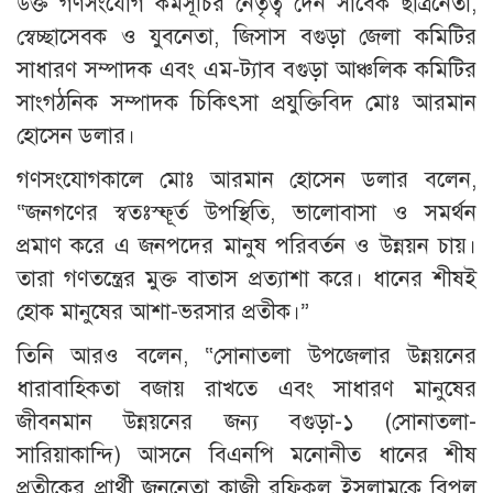
উক্ত গণসংযোগ কর্মসূচির নেতৃত্ব দেন সাবেক ছাত্রনেতা,
স্বেচ্ছাসেবক ও যুবনেতা, জিসাস বগুড়া জেলা কমিটির
সাধারণ সম্পাদক এবং এম-ট্যাব বগুড়া আঞ্চলিক কমিটির
সাংগঠনিক সম্পাদক চিকিৎসা প্রযুক্তিবিদ মোঃ আরমান
হোসেন ডলার।
গণসংযোগকালে মোঃ আরমান হোসেন ডলার বলেন,
“জনগণের স্বতঃস্ফূর্ত উপস্থিতি, ভালোবাসা ও সমর্থন
প্রমাণ করে এ জনপদের মানুষ পরিবর্তন ও উন্নয়ন চায়।
তারা গণতন্ত্রের মুক্ত বাতাস প্রত্যাশা করে। ধানের শীষই
হোক মানুষের আশা-ভরসার প্রতীক।”
তিনি আরও বলেন, “সোনাতলা উপজেলার উন্নয়নের
ধারাবাহিকতা বজায় রাখতে এবং সাধারণ মানুষের
জীবনমান উন্নয়নের জন্য বগুড়া-১ (সোনাতলা-
সারিয়াকান্দি) আসনে বিএনপি মনোনীত ধানের শীষ
প্রতীকের প্রার্থী জননেতা কাজী রফিকুল ইসলামকে বিপুল