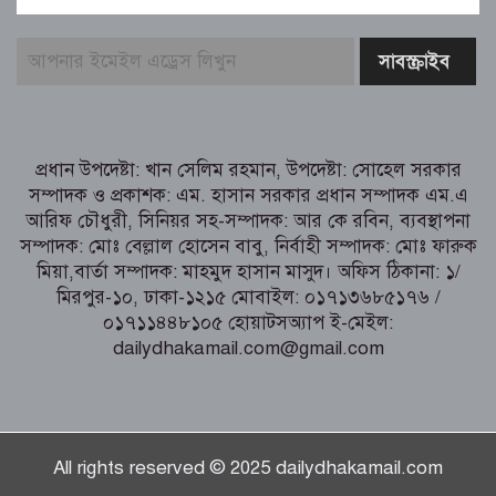
বার্ষিক নির্বাচনের তফসিল ঘোষণা
বগুড়ায় ২ হাজার পিস ট্যাপেন্টাডল
ট্যাবলেটসহ ‘মাদক সম্রাজ্ঞী’ বেহুলা ও
বিথীসহ গ্রেফতার ৩
সৎ, ন্যায়নিষ্ঠ, সাহসী ও মানবিক ইউএনও
প্রধান উপদেষ্টা: খান সেলিম রহমান, উপদেষ্টা: সোহেল সরকার
সাবরিনা শারমিন: কর্মদক্ষতায় মানুষের হৃদয়ে
সম্পাদক ও প্রকাশক: এম. হাসান সরকার প্রধান সম্পাদক এম.এ
অনন্য এক নাম
আরিফ চৌধুরী, সিনিয়র সহ-সম্পাদক: আর কে রবিন, ব্যবস্থাপনা
নরসিংদীর শিবপুরে তিনটি গরুকে বিষ খাইয়ে
সম্পাদক: মোঃ বেল্লাল হোসেন বাবু, নির্বাহী সম্পাদক: মোঃ ফারুক
হত্যা
মিয়া,বার্তা সম্পাদক: মাহমুদ হাসান মাসুদ। অফিস ঠিকানা: ১/
মিরপুর-১০, ঢাকা-১২১৫ মোবাইল: ০১৭১৩৬৮৫১৭৬ /
০১৭১১৪৪৮১০৫ হোয়াটসঅ্যাপ ই-মেইল:
dailydhakamail.com@gmail.com
All rights reserved © 2025 dailydhakamail.com