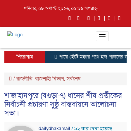
শনিবার, ০৮ অগাস্ট ২০২৬, ০১:০৬ অপরাহ্ন
Toggle
navigation
শিরোনাম
পায়ে হেঁটে মক্কার পথে হজ পালনের জন্য
/
রাজনীতি
রাজশাহী বিভাগ
সর্বশেষ
,
,
শাজাহানপুরে (বগুড়া-৭) ধানের শীষ প্রতীকের
নির্বাচনী প্রচারণা সুষ্ঠু বাস্তবায়নে আলোচনা
সভা।
dailydhakamail
/ ৯২ বার দেখা হয়েছে