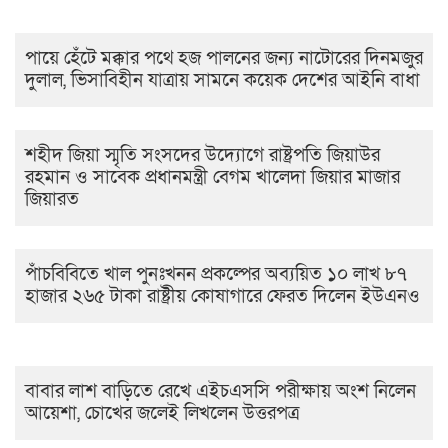
পায়ে হেঁটে মক্কার পথে হজ পালনের জন্য নাটোরের দিনমজুর
দুলাল, ভিসাবিহীন যাত্রায় সামনে কয়েক দেশের আইনি বাধা
শহীদ জিয়া স্মৃতি সংসদের উদ্যোগে রাষ্ট্রপতি জিয়াউর
রহমান ও সাবেক প্রধানমন্ত্রী বেগম খালেদা জিয়ার মাজার
জিয়ারত
পাঁচবিবিতে খাল পুনঃখনন প্রকল্পের অব্যয়িত ১০ লাখ ৮৭
হাজার ২৬৫ টাকা রাষ্ট্রীয় কোষাগারে ফেরত দিলেন ইউএনও
বাবার লাশ বাড়িতে রেখে এইচএসসি পরীক্ষায় অংশ নিলেন
আয়েশা, চোখের জলেই লিখলেন উত্তরপত্র