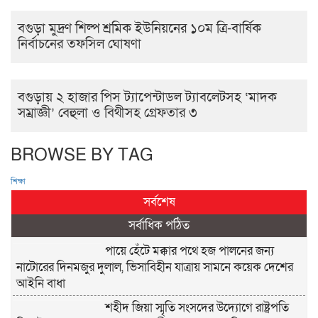
বগুড়া মুদ্রণ শিল্প শ্রমিক ইউনিয়নের ১০ম ত্রি-বার্ষিক
নির্বাচনের তফসিল ঘোষণা
বগুড়ায় ২ হাজার পিস ট্যাপেন্টাডল ট্যাবলেটসহ ‘মাদক
সম্রাজ্ঞী’ বেহুলা ও বিথীসহ গ্রেফতার ৩
BROWSE BY TAG
শিক্ষা
সর্বশেষ
সর্বাধিক পঠিত
পায়ে হেঁটে মক্কার পথে হজ পালনের জন্য
নাটোরের দিনমজুর দুলাল, ভিসাবিহীন যাত্রায় সামনে কয়েক দেশের
আইনি বাধা
শহীদ জিয়া স্মৃতি সংসদের উদ্যোগে রাষ্ট্রপতি