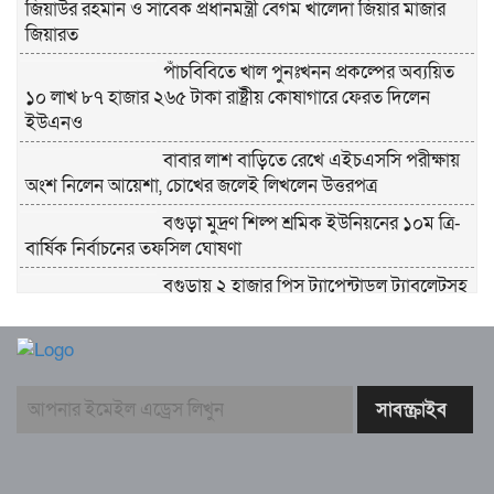
জিয়াউর রহমান ও সাবেক প্রধানমন্ত্রী বেগম খালেদা জিয়ার মাজার
জিয়ারত
পাঁচবিবিতে খাল পুনঃখনন প্রকল্পের অব্যয়িত
১০ লাখ ৮৭ হাজার ২৬৫ টাকা রাষ্ট্রীয় কোষাগারে ফেরত দিলেন
ইউএনও
বাবার লাশ বাড়িতে রেখে এইচএসসি পরীক্ষায়
অংশ নিলেন আয়েশা, চোখের জলেই লিখলেন উত্তরপত্র
বগুড়া মুদ্রণ শিল্প শ্রমিক ইউনিয়নের ১০ম ত্রি-
বার্ষিক নির্বাচনের তফসিল ঘোষণা
বগুড়ায় ২ হাজার পিস ট্যাপেন্টাডল ট্যাবলেটসহ
‘মাদক সম্রাজ্ঞী’ বেহুলা ও বিথীসহ গ্রেফতার ৩
সৎ, ন্যায়নিষ্ঠ, সাহসী ও মানবিক ইউএনও
সাবরিনা শারমিন: কর্মদক্ষতায় মানুষের হৃদয়ে অনন্য এক নাম
নরসিংদীর শিবপুরে তিনটি গরুকে বিষ খাইয়ে
হত্যা
পাঁচবিবির ইউএনও কাশপিয়া তাসরিন: একাই