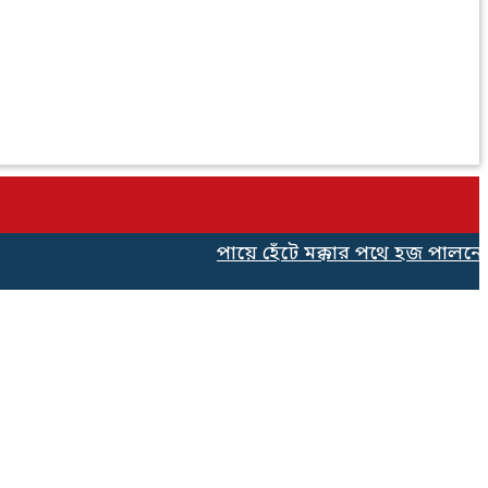
পায়ে হেঁটে মক্কার পথে হজ পালনের জন