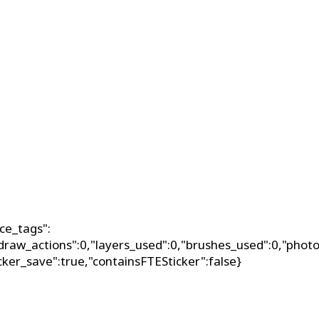
ce_tags":
_draw_actions":0,"layers_used":0,"brushes_used":0,"photo
icker_save":true,"containsFTESticker":false}