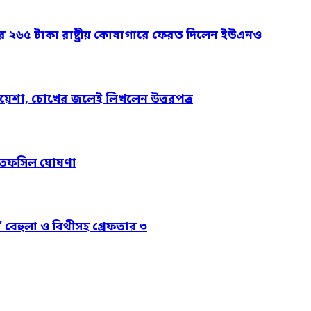
ার ২৬৫ টাকা রাষ্ট্রীয় কোষাগারে ফেরত দিলেন ইউএনও
য়েশা, চোখের জলেই লিখলেন উত্তরপত্র
নের তফসিল ঘোষণা
’ বেহুলা ও বিথীসহ গ্রেফতার ৩