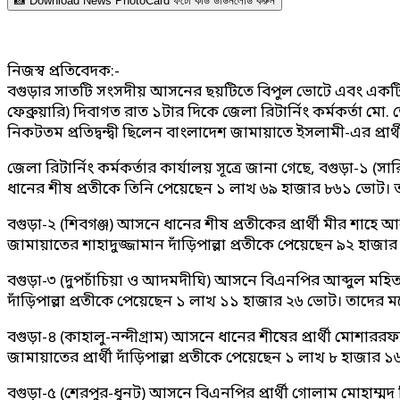
📸 Download News PhotoCard ফটো কার্ড ডাউনলোড করুন
নিজস্ব প্রতিবেদক:-
বগুড়ার সাতটি সংসদীয় আসনের ছয়টিতে বিপুল ভোটে এবং একটি আ
ফেব্রুয়ারি) দিবাগত রাত ১টার দিকে জেলা রিটার্নিং কর্মকর্
নিকটতম প্রতিদ্বন্দ্বী ছিলেন বাংলাদেশ জামায়াতে ইসলামী-এর প্রার্থ
জেলা রিটার্নিং কর্মকর্তার কার্যালয় সূত্রে জানা গেছে, বগুড়া
ধানের শীষ প্রতীকে তিনি পেয়েছেন ১ লাখ ৬৯ হাজার ৮৬১ ভোট। তার নি
বগুড়া-২ (শিবগঞ্জ) আসনে ধানের শীষ প্রতীকের প্রার্থী মীর শাহ
জামায়াতের শাহাদুজ্জামান দাঁড়িপাল্লা প্রতীকে পেয়েছেন ৯২ হ
বগুড়া-৩ (দুপচাঁচিয়া ও আদমদীঘি) আসনে বিএনপির আব্দুল মহিত ত
দাঁড়িপাল্লা প্রতীকে পেয়েছেন ১ লাখ ১১ হাজার ২৬ ভোট। তাদের ম
বগুড়া-৪ (কাহালু-নন্দীগ্রাম) আসনে ধানের শীষের প্রার্থী মোশার
জামায়াতের প্রার্থী দাঁড়িপাল্লা প্রতীকে পেয়েছেন ১ লাখ ৮ হা
বগুড়া-৫ (শেরপুর-ধুনট) আসনে বিএনপির প্রার্থী গোলাম মোহাম্মদ স