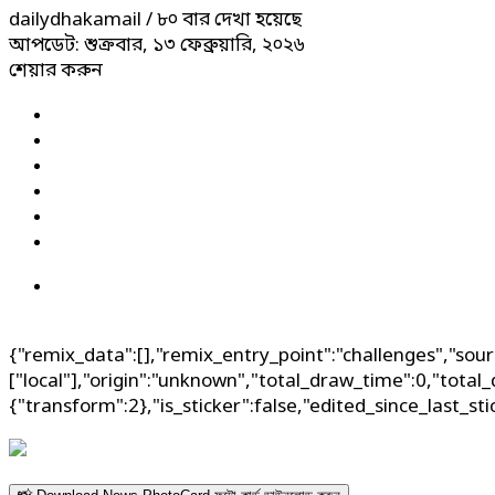
dailydhakamail
/ ৮০ বার দেখা হয়েছে
আপডেট: শুক্রবার, ১৩ ফেব্রুয়ারি, ২০২৬
শেয়ার করুন
{"remix_data":[],"remix_entry_point":"challenges","sour
["local"],"origin":"unknown","total_draw_time":0,"total
{"transform":2},"is_sticker":false,"edited_since_last_st