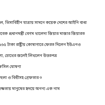
াল, ভিসাবিহীন যাত্রায় সামনে কয়েক দেশের আইনি বাধা
াবেক প্রধানমন্ত্রী বেগম খালেদা জিয়ার মাজার জিয়ারত
 ২৬৫ টাকা রাষ্ট্রীয় কোষাগারে ফেরত দিলেন ইউএনও
শা, চোখের জলেই লিখলেন উত্তরপত্র
র তফসিল ঘোষণা
বেহুলা ও বিথীসহ গ্রেফতার ৩
দক্ষতায় মানুষের হৃদয়ে অনন্য এক নাম