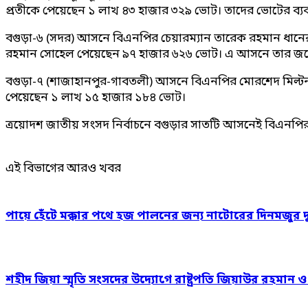
প্রতীকে পেয়েছেন ১ লাখ ৪৩ হাজার ৩২৯ ভোট। তাদের ভোটের ব্য
বগুড়া-৬ (সদর) আসনে বিএনপির চেয়ারম্যান তারেক রহমান ধানের শ
রহমান সোহেল পেয়েছেন ৯৭ হাজার ৬২৬ ভোট। এ আসনে তার জয়ে
বগুড়া-৭ (শাজাহানপুর-গাবতলী) আসনে বিএনপির মোরশেদ মিল্টন ২ 
পেয়েছেন ১ লাখ ১৫ হাজার ১৮৪ ভোট।
ত্রয়োদশ জাতীয় সংসদ নির্বাচনে বগুড়ার সাতটি আসনেই বিএনপির 
এই বিভাগের আরও খবর
পায়ে হেঁটে মক্কার পথে হজ পালনের জন্য নাটোরের দিনমজুর 
শহীদ জিয়া স্মৃতি সংসদের উদ্যোগে রাষ্ট্রপতি জিয়াউর রহমান 