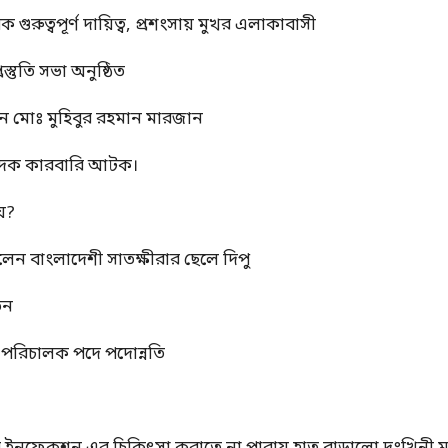
ুত্বপূর্ণ দায়িত্ব, প্রশংসায় মুখর এলাকাবাসী
স্তুতি সভা অনুষ্ঠিত
ন মোঃ মুহিবুর রহমান মারজান
মাদক কারবারি আটক।
য়?
রলেন বাংলাদেশী সাতক্ষীরার ছেলে দিপু
তন
্ম পরিচালক পদে পদোন্নতি