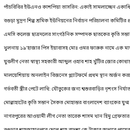
পাঁচবিবির ইউএনও কাশপিয়া তাসরিন: একাই সামলাচ্ছেন একাধিক গুর
বগুড়া মুদ্রণ শিল্প শ্রমিক ইউনিয়নের নির্বাচন পরিচালনা কমিটির প্র
এমসি কলেজ ছাত্রদলের সাংগঠনিক সম্পাদক ছাতকের কৃতি সন্তা
খুলনায় ১৯’হাজার পিস ইয়াবাসহ মোঃ ওমর ফারুক নামে এক 
যুবলীগ নেতা স্বাস্থ্য সহকারী আব্দুল ওহাব শাহ খুঁটির জোর কোথা
মালয়েশিয়ায় অনলাইন বিজনেস প্ল্যাটফর্মে প্রথম স্থান অর্জন ক
গর্ভবতী স্ত্রীর পেটে লাথি: যৌতুকের জন্য শ্বশুরবাড়ির নৃশংস নির্যা
মোল্লাহাটের কৃতি সন্তান সৈকত মোহান্তর বাংলাদেশ ব্যাংকের যুগ
নাগরপুরের আওয়ামী লীগ নেতা তারেক শাসম খান হিমু গ্রেফতার