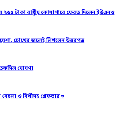
ার ২৬৫ টাকা রাষ্ট্রীয় কোষাগারে ফেরত দিলেন ইউএনও
য়েশা, চোখের জলেই লিখলেন উত্তরপত্র
নের তফসিল ঘোষণা
’ বেহুলা ও বিথীসহ গ্রেফতার ৩