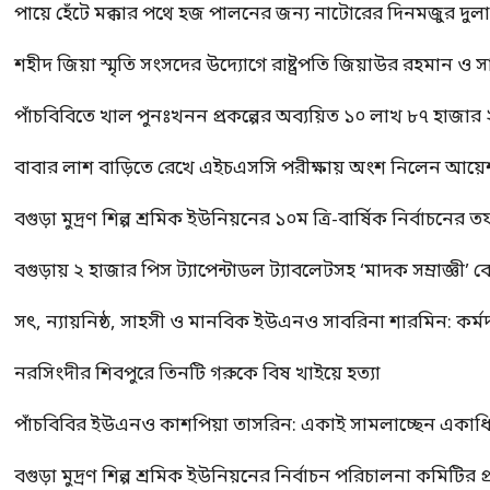
পায়ে হেঁটে মক্কার পথে হজ পালনের জন্য নাটোরের দিনমজুর দুল
শহীদ জিয়া স্মৃতি সংসদের উদ্যোগে রাষ্ট্রপতি জিয়াউর রহমান ও স
পাঁচবিবিতে খাল পুনঃখনন প্রকল্পের অব্যয়িত ১০ লাখ ৮৭ হাজার
বাবার লাশ বাড়িতে রেখে এইচএসসি পরীক্ষায় অংশ নিলেন আয়ে
বগুড়া মুদ্রণ শিল্প শ্রমিক ইউনিয়নের ১০ম ত্রি-বার্ষিক নির্বাচনে
বগুড়ায় ২ হাজার পিস ট্যাপেন্টাডল ট্যাবলেটসহ ‘মাদক সম্রাজ্ঞী’ 
সৎ, ন্যায়নিষ্ঠ, সাহসী ও মানবিক ইউএনও সাবরিনা শারমিন: কর্ম
নরসিংদীর শিবপুরে তিনটি গরুকে বিষ খাইয়ে হত্যা
পাঁচবিবির ইউএনও কাশপিয়া তাসরিন: একাই সামলাচ্ছেন একাধিক গুর
বগুড়া মুদ্রণ শিল্প শ্রমিক ইউনিয়নের নির্বাচন পরিচালনা কমিটির প্র