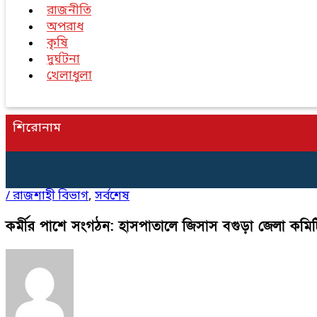
রাজনীতি
অপরাধ
কৃষি
দুর্ঘটনা
খেলাধুলা
শিরোনাম
/
রাজশাহী বিভাগ
,
সর্বশেষ
কর্মীর পাশে সংগঠন: হাসপাতালে জিসাস বগুড়া জেলা কমিটির