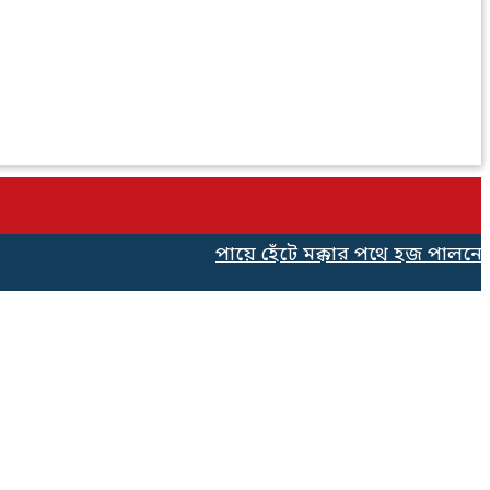
পায়ে হেঁটে মক্কার পথে হজ পালনের জন্