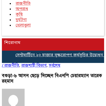
রাজনীতি
অপরাধ
কৃষি
দুর্ঘটনা
খেলাধুলা
শিরোনাম
সেন্টমার্টিনে ২০ হাজার বৃক্ষরোপণ কর্মসূচির উদ্বোধন কোস্ট 
/
রাজনীতি
,
রাজশাহী বিভাগ
,
সর্বশেষ
বগুড়া-৬ আসন ছেড়ে দিচ্ছেন বিএনপি চেয়ারম্যান তারেক
রহমান