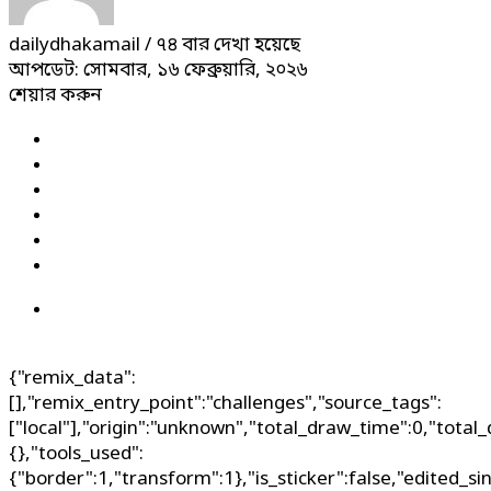
dailydhakamail
/ ৭৪ বার দেখা হয়েছে
আপডেট: সোমবার, ১৬ ফেব্রুয়ারি, ২০২৬
শেয়ার করুন
{"remix_data":
[],"remix_entry_point":"challenges","source_tags":
["local"],"origin":"unknown","total_draw_time":0,"total
{},"tools_used":
{"border":1,"transform":1},"is_sticker":false,"edited_si