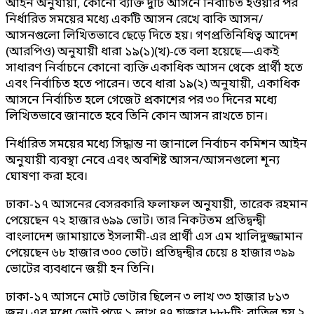
আইন অনুযায়ী, কোনো ব্যক্তি দুটি আসনে নির্বাচিত হওয়ার পর
নির্ধারিত সময়ের মধ্যে একটি আসন রেখে বাকি আসন/
আসনগুলো লিখিতভাবে ছেড়ে দিতে হয়। গণপ্রতিনিধিত্ব আদেশ
(আরপিও) অনুযায়ী ধারা ১৯(১)(খ)-তে বলা হয়েছে—একই
সাধারণ নির্বাচনে কোনো ব্যক্তি একাধিক আসন থেকে প্রার্থী হতে
এবং নির্বাচিত হতে পারেন। তবে ধারা ১৯(২) অনুযায়ী, একাধিক
আসনে নির্বাচিত হলে গেজেট প্রকাশের পর ৩০ দিনের মধ্যে
লিখিতভাবে জানাতে হবে তিনি কোন আসন রাখতে চান।
নির্ধারিত সময়ের মধ্যে সিদ্ধান্ত না জানালে নির্বাচন কমিশন আইন
অনুযায়ী ব্যবস্থা নেবে এবং অবশিষ্ট আসন/আসনগুলো শূন্য
ঘোষণা করা হবে।
ঢাকা-১৭ আসনের বেসরকারি ফলাফল অনুযায়ী, তারেক রহমান
পেয়েছেন ৭২ হাজার ৬৯৯ ভোট। তার নিকটতম প্রতিদ্বন্দ্বী
বাংলাদেশ জামায়াতে ইসলামী-এর প্রার্থী এস এম খালিদুজ্জামান
পেয়েছেন ৬৮ হাজার ৩০০ ভোট। প্রতিদ্বন্দ্বীর চেয়ে ৪ হাজার ৩৯৯
ভোটের ব্যবধানে জয়ী হন তিনি।
ঢাকা-১৭ আসনে মোট ভোটার ছিলেন ৩ লাখ ৩৩ হাজার ৮১৩
জন। এর মধ্যে ভোট পড়ে ১ লাখ ৪৭ হাজার ৮৮৮টি; বাতিল হয় ২