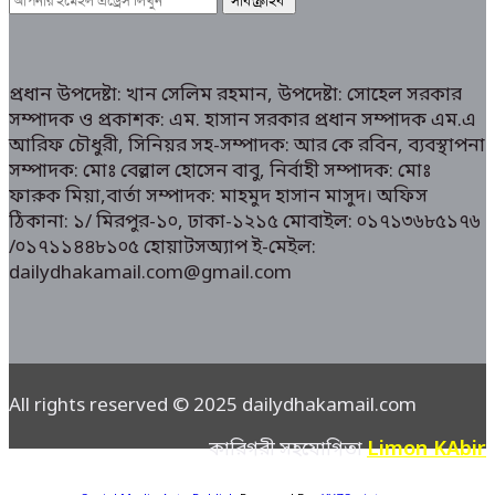
প্রধান উপদেষ্টা: খান সেলিম রহমান, উপদেষ্টা: সোহেল সরকার
সম্পাদক ও প্রকাশক: এম. হাসান সরকার প্রধান সম্পাদক এম.এ
আরিফ চৌধুরী, সিনিয়র সহ-সম্পাদক: আর কে রবিন, ব্যবস্থাপনা
সম্পাদক: মোঃ বেল্লাল হোসেন বাবু, নির্বাহী সম্পাদক: মোঃ
ফারুক মিয়া,বার্তা সম্পাদক: মাহমুদ হাসান মাসুদ। অফিস
ঠিকানা: ১/ মিরপুর-১০, ঢাকা-১২১৫ মোবাইল: ০১৭১৩৬৮৫১৭৬
/০১৭১১৪৪৮১০৫ হোয়াটসঅ্যাপ ই-মেইল:
dailydhakamail.com@gmail.com
All rights reserved © 2025 dailydhakamail.com
Limon KAbir
কারিগরী সহযোগিতা