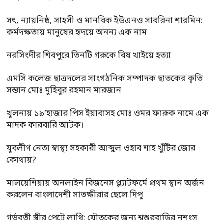
সৎ, ন্যায়নিষ্ঠ, সাহসী ও মানবিক ইউএনও সাবরিনা শারমিন:
কর্মদক্ষতায় মানুষের হৃদয়ে অনন্য এক নাম
নরসিংদীর শিবপুরে তিনটি গরুকে বিষ খাইয়ে হত্যা
এমসি কলেজ ছাত্রদলের সাংগঠনিক সম্পাদক ছাতকের কৃতি
সন্তান মোঃ মুহিবুর রহমান মারজান
খুলনায় ১৯’হাজার পিস ইয়াবাসহ মোঃ ওমর ফারুক নামে এক
মাদক কারবারি আটক।
যুবলীগ নেতা স্বাস্থ্য সহকারী আব্দুল ওহাব শাহ খুঁটির জোর
কোথায়?
মালয়েশিয়ায় অনলাইন বিজনেস প্ল্যাটফর্মে প্রথম স্থান অর্জন
করলেন বাংলাদেশী সাতক্ষীরার ছেলে দিপু
গর্ভবতী স্ত্রীর পেটে লাথি: যৌতুকের জন্য শ্বশুরবাড়ির নৃশংস