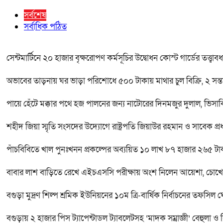
সর্বশেষ
সর্বাধিক পঠিত
সেন্টমার্টিনে ২০ হাজার বৃক্ষরোপণ কর্মসূচির উদ্বোধন কোস্ট গার্ডের তত্ত্ব
অভাবের তাড়নায় ঘর ভাড়া পরিশোধে ৫০০ টাকায় মাথার চুল বিক্রি, ২ সন্ত
পায়ে হেঁটে মক্কার পথে হজ পালনের জন্য নাটোরের দিনমজুর দুলাল, ভিসা
শহীদ জিয়া স্মৃতি সংসদের উদ্যোগে রাষ্ট্রপতি জিয়াউর রহমান ও সাবেক প্রধ
পাঁচবিবিতে খাল পুনঃখনন প্রকল্পের অব্যয়িত ১০ লাখ ৮৭ হাজার ২৬৫ টা
বাবার লাশ বাড়িতে রেখে এইচএসসি পরীক্ষায় অংশ নিলেন আয়েশা, চোখে
বগুড়া মুদ্রণ শিল্প শ্রমিক ইউনিয়নের ১০ম ত্রি-বার্ষিক নির্বাচনের তফসিল 
বগুড়ায় ২ হাজার পিস ট্যাপেন্টাডল ট্যাবলেটসহ ‘মাদক সম্রাজ্ঞী’ বেহুলা ও