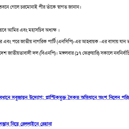
 বাসভবনে গেলে চরমোনাই পীর তাঁকে স্বাগত জানান।
।
েবে আমির এবং মহাসচিব অধ্যক্ষ ।
মির এবং পরে জাতীয় নাগরিক পার্টি (এনসিপি)-এর আহ্বায়ক -এর বাসায় যান
দেশ জাতীয়তাবাদী দল (বিএনপি)। মঙ্গলবার (১৭ ফেব্রুয়ারি) সকালে নবনির্ব
ত্বাবধানে সবুজায়ন উদ্যোগ; প্লাস্টিকমুক্ত সৈকত অভিযানে অংশ নিলেন পরিবেশ
ন্তান নিয়ে রেললাইনে রেহানা