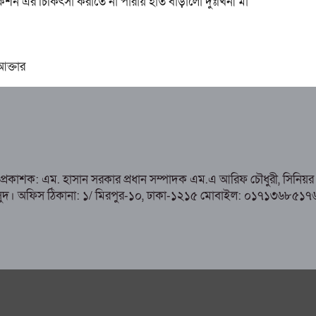
শন এর চিকিৎসা করাতে না পারায় হাত বাড়ালো দুঃখিনী মা
 আক্তার
ও প্রকাশক: এম. হাসান সরকার প্রধান সম্পাদক এম.এ আরিফ চৌধুরী, সিনিয়র 
হাসান মাসুদ। অফিস ঠিকানা: ১/ মিরপুর-১০, ঢাকা-১২১৫ মোবাইল: ০১৭১৩৬