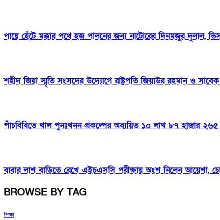
পায়ে হেঁটে মক্কার পথে হজ পালনের জন্য নাটোরের দিনমজুর দুলাল, ভ
শহীদ জিয়া স্মৃতি সংসদের উদ্যোগে রাষ্ট্রপতি জিয়াউর রহমান ও সাবেক প
পাঁচবিবিতে খাল পুনঃখনন প্রকল্পের অব্যয়িত ১০ লাখ ৮৭ হাজার ২৬৫ 
বাবার লাশ বাড়িতে রেখে এইচএসসি পরীক্ষায় অংশ নিলেন আয়েশা, চ
BROWSE BY TAG
শিক্ষা