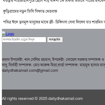
বগুড়ার শাহজাহানপুরে ছেলে শাহ্ বাদশা কে টাকার অভাবে পায়ের ইনফেক
কুড়িগ্রামের নতুন ডিসি সিফাত মেহনাজ
পবিত্র ঈদে তৃনমুল মানুষের মাঝে ফ্রী- চিকিৎসা সেবা দিলেন ডাঃ শারমিন
প্রধান উপদেষ্টা: খান সেলিম রহমান, উপদেষ্টা: সোহেল সরকার সম্পাদক 
বাবু, নির্বাহী সম্পাদক: মোঃ ফারুক মিয়া,বার্তা সম্পাদক: মাহমুদ 
dailydhakamail.com@gmail.com
All rights reserved © 2025 dailydhakamail.com