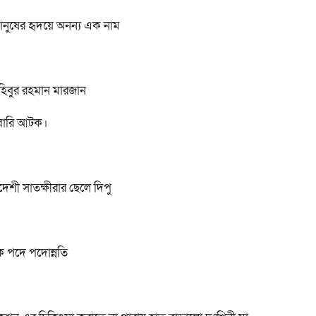
মানুষের হৃদয়ে অনন্য এক নাম
হিবুর রহমান মারজান
রবারি আটক।
াদেশী সাতক্ষীরার ছেলে দিপু
লক পদে পদোন্নতি