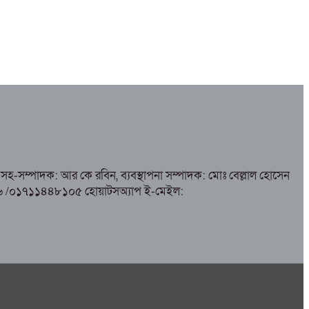
সহ-সম্পাদক: আর কে রবিন, ব্যবস্থাপনা সম্পাদক: মোঃ বেল্লাল হোসেন
৮৫১৭৬ /০১৭১১৪৪৮১০৫ হোয়াটসঅ্যাপ ই-মেইল: