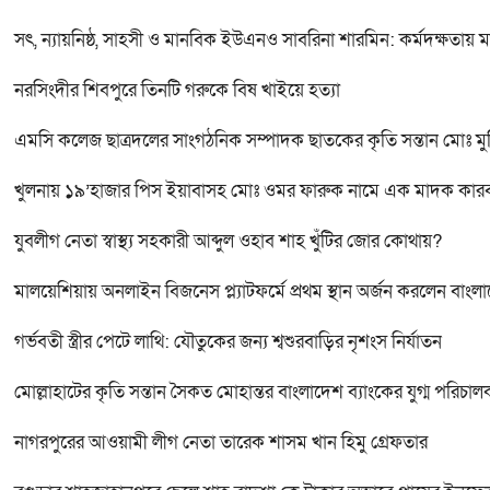
সৎ, ন্যায়নিষ্ঠ, সাহসী ও মানবিক ইউএনও সাবরিনা শারমিন: কর্মদক্ষতায় 
নরসিংদীর শিবপুরে তিনটি গরুকে বিষ খাইয়ে হত্যা
এমসি কলেজ ছাত্রদলের সাংগঠনিক সম্পাদক ছাতকের কৃতি সন্তান মোঃ মু
খুলনায় ১৯’হাজার পিস ইয়াবাসহ মোঃ ওমর ফারুক নামে এক মাদক কা
যুবলীগ নেতা স্বাস্থ্য সহকারী আব্দুল ওহাব শাহ খুঁটির জোর কোথায়?
মালয়েশিয়ায় অনলাইন বিজনেস প্ল্যাটফর্মে প্রথম স্থান অর্জন করলেন বাংল
গর্ভবতী স্ত্রীর পেটে লাথি: যৌতুকের জন্য শ্বশুরবাড়ির নৃশংস নির্যাতন
মোল্লাহাটের কৃতি সন্তান সৈকত মোহান্তর বাংলাদেশ ব্যাংকের যুগ্ম পরিচা
নাগরপুরের আওয়ামী লীগ নেতা তারেক শাসম খান হিমু গ্রেফতার