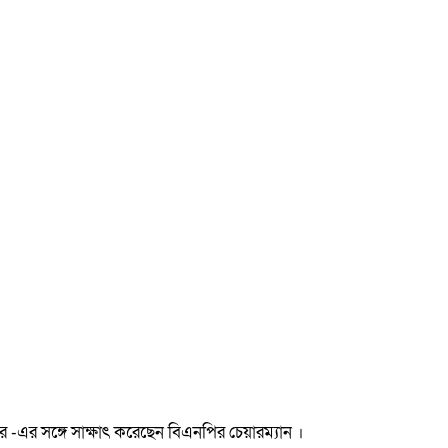
-এর সঙ্গে সাক্ষাৎ করেছেন বিএনপির চেয়ারম্যান ।