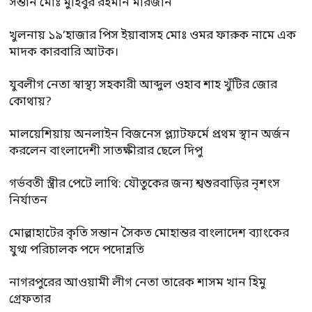
সন্তান মোঃ মুহিবুর রহমান মারজান
খুলনায় ১৯’হাজার পিস ইয়াবাসহ মোঃ ওমর ফারুক নামে এক
মাদক কারবারি আটক।
যুবলীগ নেতা স্বাস্থ্য সহকারী আব্দুল ওহাব শাহ খুঁটির জোর
কোথায়?
মালয়েশিয়ায় অনলাইন বিজনেস প্ল্যাটফর্মে প্রথম স্থান অর্জন
করলেন বাংলাদেশী সাতক্ষীরার ছেলে দিপু
গর্ভবতী স্ত্রীর পেটে লাথি: যৌতুকের জন্য শ্বশুরবাড়ির নৃশংস
নির্যাতন
মোল্লাহাটের কৃতি সন্তান সৈকত মোহান্তর বাংলাদেশ ব্যাংকের
যুগ্ম পরিচালক পদে পদোন্নতি
নাগরপুরের আওয়ামী লীগ নেতা তারেক শাসম খান হিমু
গ্রেফতার