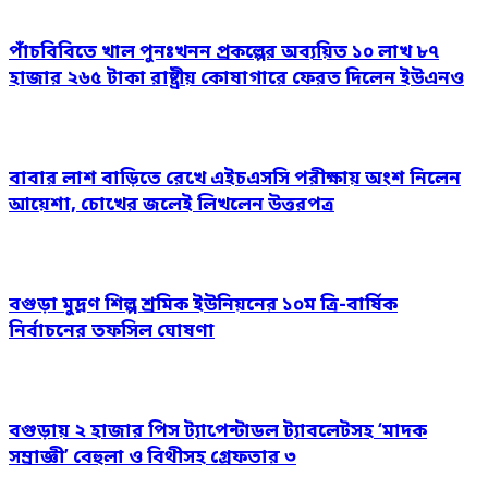
পাঁচবিবিতে খাল পুনঃখনন প্রকল্পের অব্যয়িত ১০ লাখ ৮৭
হাজার ২৬৫ টাকা রাষ্ট্রীয় কোষাগারে ফেরত দিলেন ইউএনও
বাবার লাশ বাড়িতে রেখে এইচএসসি পরীক্ষায় অংশ নিলেন
আয়েশা, চোখের জলেই লিখলেন উত্তরপত্র
বগুড়া মুদ্রণ শিল্প শ্রমিক ইউনিয়নের ১০ম ত্রি-বার্ষিক
নির্বাচনের তফসিল ঘোষণা
বগুড়ায় ২ হাজার পিস ট্যাপেন্টাডল ট্যাবলেটসহ ‘মাদক
সম্রাজ্ঞী’ বেহুলা ও বিথীসহ গ্রেফতার ৩