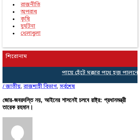
রাজনীতি
অপরাধ
কৃষি
দুর্ঘটনা
খেলাধুলা
শিরোনাম
পায়ে হেঁটে মক্কার পথে হজ পালনের 
/
জাতীয়
,
রাজশাহী বিভাগ
,
সর্বশেষ
জোর-জবরদস্তি নয়, আইনের শাসনেই চলবে রাষ্ট্র: প্রধানমন্ত্রী
তারেক রহমান।