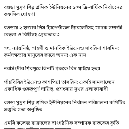
বগুড়া মুদ্রণ শিল্প শ্রমিক ইউনিয়নের ১০ম ত্রি-বার্ষিক নির্বাচনের
তফসিল ঘোষণা
বগুড়ায় ২ হাজার পিস ট্যাপেন্টাডল ট্যাবলেটসহ ‘মাদক সম্রাজ্ঞী’
বেহুলা ও বিথীসহ গ্রেফতার ৩
সৎ, ন্যায়নিষ্ঠ, সাহসী ও মানবিক ইউএনও সাবরিনা শারমিন:
কর্মদক্ষতায় মানুষের হৃদয়ে অনন্য এক নাম
নরসিংদীর শিবপুরে তিনটি গরুকে বিষ খাইয়ে হত্যা
পাঁচবিবির ইউএনও কাশপিয়া তাসরিন: একাই সামলাচ্ছেন
একাধিক গুরুত্বপূর্ণ দায়িত্ব, প্রশংসায় মুখর এলাকাবাসী
বগুড়া মুদ্রণ শিল্প শ্রমিক ইউনিয়নের নির্বাচন পরিচালনা কমিটির
প্রস্তুতি সভা অনুষ্ঠিত
এমসি কলেজ ছাত্রদলের সাংগঠনিক সম্পাদক ছাতকের কৃতি