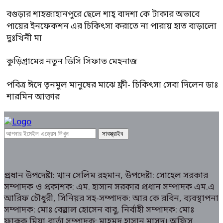
বগুড়ার শাহজাহানপুরে ছেলে শাহ্ বাদশা কে টাকার অভাবে
পায়ের ইনফেকশন এর চিকিৎসা করাতে না পারায় হাত বাড়ালো
দুঃখিনী মা
কুড়িগ্রামের নতুন ডিসি সিফাত মেহনাজ
পবিত্র ঈদে তৃনমুল মানুষের মাঝে ফ্রী- চিকিৎসা সেবা দিলেন ডাঃ
শারমিন আক্তার
প্রধান উপদেষ্টা: খান সেলিম রহমান, উপদেষ্টা: সোহেল সরকার
সম্পাদক ও প্রকাশক: এম. হাসান সরকার প্রধান সম্পাদক এম.এ
আরিফ চৌধুরী, সিনিয়র সহ-সম্পাদক: আর কে রবিন, ব্যবস্থাপনা
সম্পাদক: মোঃ বেল্লাল হোসেন বাবু, নির্বাহী সম্পাদক: মোঃ
ফারুক মিয়া,বার্তা সম্পাদক: মাহমুদ হাসান মাসুদ। অফিস