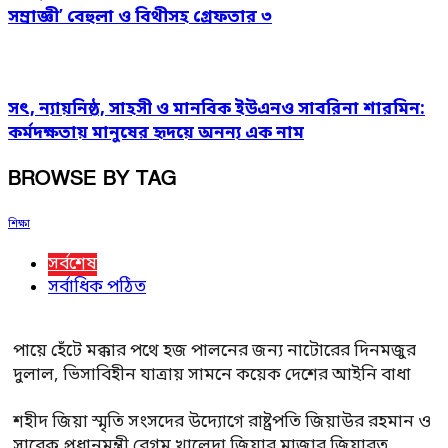
সম্রাজ্ঞী’ বেহুলা ও বিথীসহ গ্রেফতার ৩
সৎ, ন্যায়নিষ্ঠ, সাহসী ও মানবিক ইউএনও সাবরিনা শারমিন:
কর্মদক্ষতায় মানুষের হৃদয়ে অনন্য এক নাম
BROWSE BY TAG
শিক্ষা
সর্বশেষ
সর্বাধিক পঠিত
পায়ে হেঁটে মক্কার পথে হজ পালনের জন্য নাটোরের দিনমজুর
দুলাল, ভিসাবিহীন যাত্রায় সামনে কয়েক দেশের আইনি বাধা
শহীদ জিয়া স্মৃতি সংসদের উদ্যোগে রাষ্ট্রপতি জিয়াউর রহমান ও
সাবেক প্রধানমন্ত্রী বেগম খালেদা জিয়ার মাজার জিয়ারত