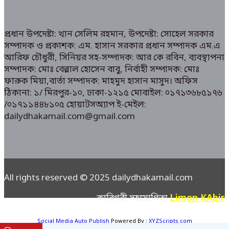
প্রধান উপদেষ্টা: খান সেলিম রহমান, উপদেষ্টা: সোহেল সরকার
সম্পাদক ও প্রকাশক: এম. হাসান সরকার প্রধান সম্পাদক এম.এ
আরিফ চৌধুরী, সিনিয়র সহ-সম্পাদক: আর কে রবিন, ব্যবস্থাপনা
সম্পাদক: মোঃ বেল্লাল হোসেন বাবু, নির্বাহী সম্পাদক: মোঃ
ফারুক মিয়া,বার্তা সম্পাদক: মাহমুদ হাসান মাসুদ। অফিস
ঠিকানা: ১/ মিরপুর-১০, ঢাকা-১২১৫ মোবাইল: ০১৭১৩৬৮৫১৭৬
/০১৭১১৪৪৮১০৫ হোয়াটসঅ্যাপ ই-মেইল:
dailydhakamail.com@gmail.com
All rights reserved © 2025 dailydhakamail.com
Limon KAbir
কারিগরী সহযোগিতা
Social Media Auto Publish
Powered By :
XYZScripts.com