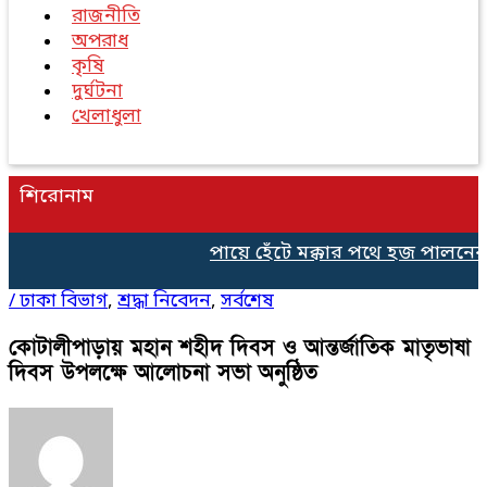
রাজনীতি
অপরাধ
কৃষি
দুর্ঘটনা
খেলাধুলা
শিরোনাম
পায়ে হেঁটে মক্কার পথে হজ পালনের 
/
ঢাকা বিভাগ
,
শ্রদ্ধা নিবেদন
,
সর্বশেষ
কোটালীপাড়ায় মহান শহীদ দিবস ও আন্তর্জাতিক মাতৃভাষা
দিবস উপলক্ষে আলোচনা সভা অনুষ্ঠিত