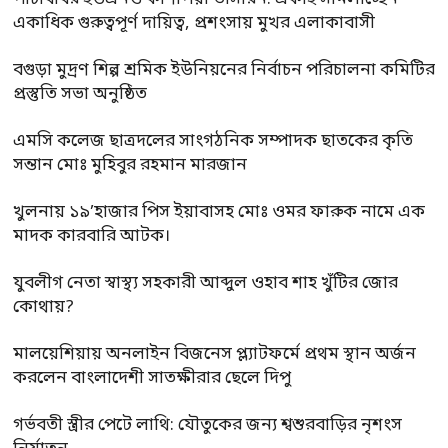
একাধিক গুরুত্বপূর্ণ দায়িত্ব, প্রশংসায় মুখর এলাকাবাসী
বগুড়া মুদ্রণ শিল্প শ্রমিক ইউনিয়নের নির্বাচন পরিচালনা কমিটির
প্রস্তুতি সভা অনুষ্ঠিত
এমসি কলেজ ছাত্রদলের সাংগঠনিক সম্পাদক ছাতকের কৃতি
সন্তান মোঃ মুহিবুর রহমান মারজান
খুলনায় ১৯’হাজার পিস ইয়াবাসহ মোঃ ওমর ফারুক নামে এক
মাদক কারবারি আটক।
যুবলীগ নেতা স্বাস্থ্য সহকারী আব্দুল ওহাব শাহ খুঁটির জোর
কোথায়?
মালয়েশিয়ায় অনলাইন বিজনেস প্ল্যাটফর্মে প্রথম স্থান অর্জন
করলেন বাংলাদেশী সাতক্ষীরার ছেলে দিপু
গর্ভবতী স্ত্রীর পেটে লাথি: যৌতুকের জন্য শ্বশুরবাড়ির নৃশংস