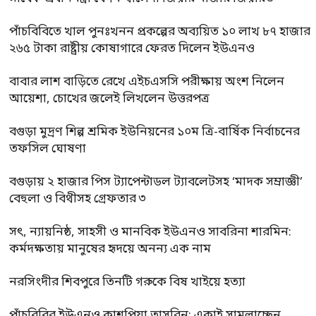
পাঁচবিবিতে খাল পুনঃখনন প্রকল্পের অব্যয়িত ১০ লাখ ৮৭ হাজার
২৬৫ টাকা রাষ্ট্রীয় কোষাগারে ফেরত দিলেন ইউএনও
বাবার লাশ বাড়িতে রেখে এইচএসসি পরীক্ষায় অংশ নিলেন
আয়েশা, চোখের জলেই লিখলেন উত্তরপত্র
বগুড়া মুদ্রণ শিল্প শ্রমিক ইউনিয়নের ১০ম ত্রি-বার্ষিক নির্বাচনের
তফসিল ঘোষণা
বগুড়ায় ২ হাজার পিস ট্যাপেন্টাডল ট্যাবলেটসহ ‘মাদক সম্রাজ্ঞী’
বেহুলা ও বিথীসহ গ্রেফতার ৩
সৎ, ন্যায়নিষ্ঠ, সাহসী ও মানবিক ইউএনও সাবরিনা শারমিন:
কর্মদক্ষতায় মানুষের হৃদয়ে অনন্য এক নাম
নরসিংদীর শিবপুরে তিনটি গরুকে বিষ খাইয়ে হত্যা
পাঁচবিবির ইউএনও কাশপিয়া তাসরিন: একাই সামলাচ্ছেন