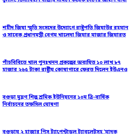
দুলাল, ভিসাবিহীন যাত্রায় সামনে কয়েক দেশের আইনি বাধা
শহীদ জিয়া স্মৃতি সংসদের উদ্যোগে রাষ্ট্রপতি জিয়াউর রহমান
ও সাবেক প্রধানমন্ত্রী বেগম খালেদা জিয়ার মাজার জিয়ারত
পাঁচবিবিতে খাল পুনঃখনন প্রকল্পের অব্যয়িত ১০ লাখ ৮৭
হাজার ২৬৫ টাকা রাষ্ট্রীয় কোষাগারে ফেরত দিলেন ইউএনও
বগুড়া মুদ্রণ শিল্প শ্রমিক ইউনিয়নের ১০ম ত্রি-বার্ষিক
নির্বাচনের তফসিল ঘোষণা
বগুড়ায় ২ হাজার পিস ট্যাপেন্টাডল ট্যাবলেটসহ ‘মাদক