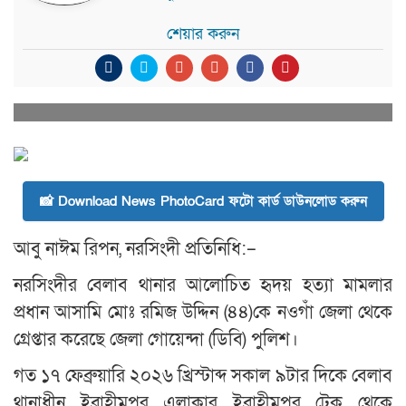
শেয়ার করুন
📸 Download News PhotoCard ফটো কার্ড ডাউনলোড করুন
আবু নাঈম রিপন, নরসিংদী প্রতিনিধি:–
নরসিংদীর বেলাব থানার আলোচিত হৃদয় হত্যা মামলার
প্রধান আসামি মোঃ রমিজ উদ্দিন (৪৪)কে নওগাঁ জেলা থেকে
গ্রেপ্তার করেছে জেলা গোয়েন্দা (ডিবি) পুলিশ।
গত ১৭ ফেব্রুয়ারি ২০২৬ খ্রিস্টাব্দ সকাল ৯টার দিকে বেলাব
থানাধীন ইব্রাহীমপুর এলাকার ইব্রাহীমপুর টেক থেকে