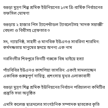
বগুড়া মুদ্রণ শিল্প শ্রমিক ইউনিয়নের ১০ম ত্রি-বার্ষিক নির্বাচনের
তফসিল ঘোষণা
বগুড়ায় ২ হাজার পিস ট্যাপেন্টাডল ট্যাবলেটসহ ‘মাদক সম্রাজ্ঞী’
বেহুলা ও বিথীসহ গ্রেফতার ৩
সৎ, ন্যায়নিষ্ঠ, সাহসী ও মানবিক ইউএনও সাবরিনা শারমিন:
কর্মদক্ষতায় মানুষের হৃদয়ে অনন্য এক নাম
নরসিংদীর শিবপুরে তিনটি গরুকে বিষ খাইয়ে হত্যা
পাঁচবিবির ইউএনও কাশপিয়া তাসরিন: একাই সামলাচ্ছেন
একাধিক গুরুত্বপূর্ণ দায়িত্ব, প্রশংসায় মুখর এলাকাবাসী
বগুড়া মুদ্রণ শিল্প শ্রমিক ইউনিয়নের নির্বাচন পরিচালনা কমিটির
প্রস্তুতি সভা অনুষ্ঠিত
এমসি কলেজ ছাত্রদলের সাংগঠনিক সম্পাদক ছাতকের কৃতি