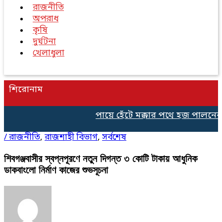
রাজনীতি
অপরাধ
কৃষি
দুর্ঘটনা
খেলাধুলা
শিরোনাম
পায়ে হেঁটে মক্কার পথে হজ পালনের জন্
/
রাজনীতি
,
রাজশাহী বিভাগ
,
সর্বশেষ
শিবগঞ্জবাসীর স্বপ্নপূরণে নতুন দিগন্ত ৩ কোটি টাকায় আধুনিক
ডাকবাংলো নির্মাণ কাজের শুভসূচনা