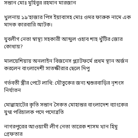
সন্তান মোঃ মুহিবুর রহমান মারজান
খুলনায় ১৯’হাজার পিস ইয়াবাসহ মোঃ ওমর ফারুক নামে এক
মাদক কারবারি আটক।
যুবলীগ নেতা স্বাস্থ্য সহকারী আব্দুল ওহাব শাহ খুঁটির জোর
কোথায়?
মালয়েশিয়ায় অনলাইন বিজনেস প্ল্যাটফর্মে প্রথম স্থান অর্জন
করলেন বাংলাদেশী সাতক্ষীরার ছেলে দিপু
গর্ভবতী স্ত্রীর পেটে লাথি: যৌতুকের জন্য শ্বশুরবাড়ির নৃশংস
নির্যাতন
মোল্লাহাটের কৃতি সন্তান সৈকত মোহান্তর বাংলাদেশ ব্যাংকের
যুগ্ম পরিচালক পদে পদোন্নতি
নাগরপুরের আওয়ামী লীগ নেতা তারেক শাসম খান হিমু
গ্রেফতার