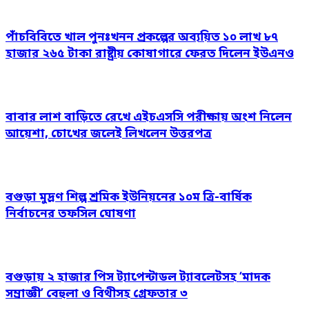
পাঁচবিবিতে খাল পুনঃখনন প্রকল্পের অব্যয়িত ১০ লাখ ৮৭
হাজার ২৬৫ টাকা রাষ্ট্রীয় কোষাগারে ফেরত দিলেন ইউএনও
বাবার লাশ বাড়িতে রেখে এইচএসসি পরীক্ষায় অংশ নিলেন
আয়েশা, চোখের জলেই লিখলেন উত্তরপত্র
বগুড়া মুদ্রণ শিল্প শ্রমিক ইউনিয়নের ১০ম ত্রি-বার্ষিক
নির্বাচনের তফসিল ঘোষণা
বগুড়ায় ২ হাজার পিস ট্যাপেন্টাডল ট্যাবলেটসহ ‘মাদক
সম্রাজ্ঞী’ বেহুলা ও বিথীসহ গ্রেফতার ৩