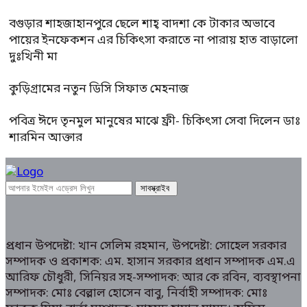
বগুড়ার শাহজাহানপুরে ছেলে শাহ্ বাদশা কে টাকার অভাবে
পায়ের ইনফেকশন এর চিকিৎসা করাতে না পারায় হাত বাড়ালো
দুঃখিনী মা
কুড়িগ্রামের নতুন ডিসি সিফাত মেহনাজ
পবিত্র ঈদে তৃনমুল মানুষের মাঝে ফ্রী- চিকিৎসা সেবা দিলেন ডাঃ
শারমিন আক্তার
প্রধান উপদেষ্টা: খান সেলিম রহমান, উপদেষ্টা: সোহেল সরকার
সম্পাদক ও প্রকাশক: এম. হাসান সরকার প্রধান সম্পাদক এম.এ
আরিফ চৌধুরী, সিনিয়র সহ-সম্পাদক: আর কে রবিন, ব্যবস্থাপনা
সম্পাদক: মোঃ বেল্লাল হোসেন বাবু, নির্বাহী সম্পাদক: মোঃ