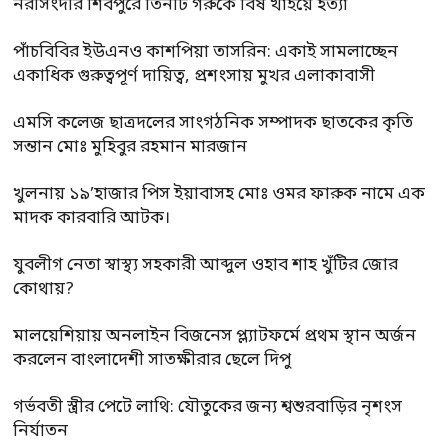
নরসিংদীর শিবপুরে তিনটি গরুকে বিষ খাইয়ে হত্যা
পাঁচবিবির ইউএনও কাশপিয়া তাসরিন: একাই সামলাচ্ছেন
একাধিক গুরুত্বপূর্ণ দায়িত্ব, প্রশংসায় মুখর এলাকাবাসী
এমসি কলেজ ছাত্রদলের সাংগঠনিক সম্পাদক ছাতকের কৃতি
সন্তান মোঃ মুহিবুর রহমান মারজান
খুলনায় ১৯’হাজার পিস ইয়াবাসহ মোঃ ওমর ফারুক নামে এক
মাদক কারবারি আটক।
যুবলীগ নেতা স্বাস্থ্য সহকারী আব্দুল ওহাব শাহ খুঁটির জোর
কোথায়?
মালয়েশিয়ায় অনলাইন বিজনেস প্ল্যাটফর্মে প্রথম স্থান অর্জন
করলেন বাংলাদেশী সাতক্ষীরার ছেলে দিপু
গর্ভবতী স্ত্রীর পেটে লাথি: যৌতুকের জন্য শ্বশুরবাড়ির নৃশংস
নির্যাতন