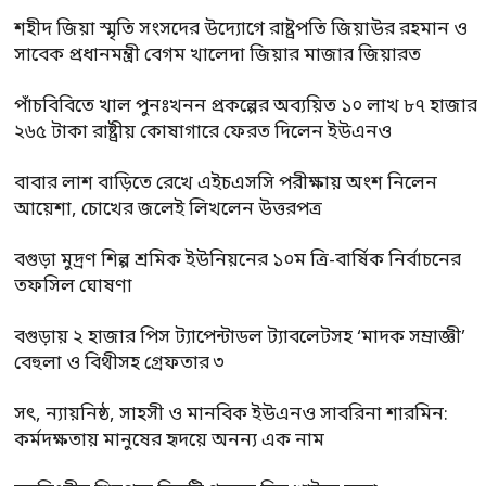
শহীদ জিয়া স্মৃতি সংসদের উদ্যোগে রাষ্ট্রপতি জিয়াউর রহমান ও
সাবেক প্রধানমন্ত্রী বেগম খালেদা জিয়ার মাজার জিয়ারত
পাঁচবিবিতে খাল পুনঃখনন প্রকল্পের অব্যয়িত ১০ লাখ ৮৭ হাজার
২৬৫ টাকা রাষ্ট্রীয় কোষাগারে ফেরত দিলেন ইউএনও
বাবার লাশ বাড়িতে রেখে এইচএসসি পরীক্ষায় অংশ নিলেন
আয়েশা, চোখের জলেই লিখলেন উত্তরপত্র
বগুড়া মুদ্রণ শিল্প শ্রমিক ইউনিয়নের ১০ম ত্রি-বার্ষিক নির্বাচনের
তফসিল ঘোষণা
বগুড়ায় ২ হাজার পিস ট্যাপেন্টাডল ট্যাবলেটসহ ‘মাদক সম্রাজ্ঞী’
বেহুলা ও বিথীসহ গ্রেফতার ৩
সৎ, ন্যায়নিষ্ঠ, সাহসী ও মানবিক ইউএনও সাবরিনা শারমিন:
কর্মদক্ষতায় মানুষের হৃদয়ে অনন্য এক নাম