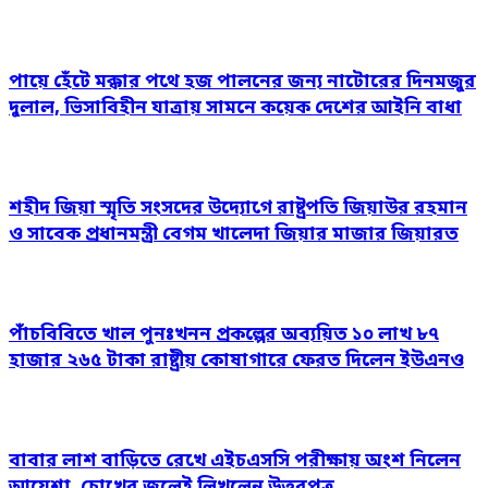
পায়ে হেঁটে মক্কার পথে হজ পালনের জন্য নাটোরের দিনমজুর
দুলাল, ভিসাবিহীন যাত্রায় সামনে কয়েক দেশের আইনি বাধা
শহীদ জিয়া স্মৃতি সংসদের উদ্যোগে রাষ্ট্রপতি জিয়াউর রহমান
ও সাবেক প্রধানমন্ত্রী বেগম খালেদা জিয়ার মাজার জিয়ারত
পাঁচবিবিতে খাল পুনঃখনন প্রকল্পের অব্যয়িত ১০ লাখ ৮৭
হাজার ২৬৫ টাকা রাষ্ট্রীয় কোষাগারে ফেরত দিলেন ইউএনও
বাবার লাশ বাড়িতে রেখে এইচএসসি পরীক্ষায় অংশ নিলেন
আয়েশা, চোখের জলেই লিখলেন উত্তরপত্র