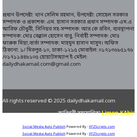
প্রধান উপদেষ্টা: খান সেলিম রহমান, উপদেষ্টা: সোহেল সরকার
সম্পাদক ও প্রকাশক: এম. হাসান সরকার প্রধান সম্পাদক এম.এ
আরিফ চৌধুরী, সিনিয়র সহ-সম্পাদক: আর কে রবিন, ব্যবস্থাপনা
সম্পাদক: মোঃ বেল্লাল হোসেন বাবু, নির্বাহী সম্পাদক: মোঃ
ফারুক মিয়া,বার্তা সম্পাদক: মাহমুদ হাসান মাসুদ। অফিস
ঠিকানা: ১/ মিরপুর-১০, ঢাকা-১২১৫ মোবাইল: ০১৭১৩৬৮৫১৭৬
/০১৭১১৪৪৮১০৫ হোয়াটসঅ্যাপ ই-মেইল:
dailydhakamail.com@gmail.com
All rights reserved © 2025 dailydhakamail.com
Limon KAbir
কারিগরী সহযোগিতা
Social Media Auto Publish
Powered By :
XYZScripts.com
Social Media Auto Publish
Powered By :
XYZScripts.com