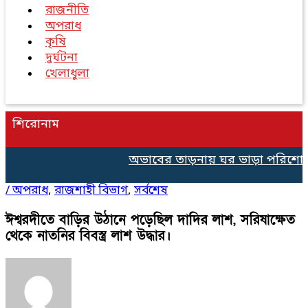
রাজনীতি
অপরাধ
কৃষি
দুর্ঘটনা
খেলাধুলা
শিরোনাম
অভাবের তাড়নায় ঘর ভাড়া পরিশোধে ৫০০ টা
/
অপরাধ
,
রাজশাহী বিভাগ
,
সর্বশেষ
ঈশ্বরদীতে বাড়ির উঠানে পড়েছিল দাদির লাশ, সরিষাক্ষেত
থেকে নাতনির বিবস্ত্র লাশ উদ্ধার।