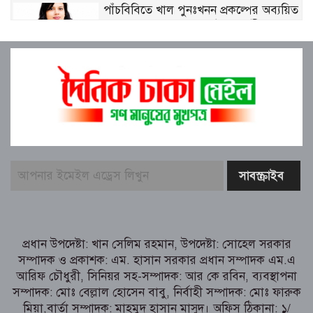
পাঁচবিবিতে খাল পুনঃখনন প্রকল্পের অব্যয়িত
১০ লাখ ৮৭ হাজার ২৬৫ টাকা রাষ্ট্রীয়
কোষাগারে ফেরত দিলেন ইউএনও
বাবার লাশ বাড়িতে রেখে এইচএসসি
পরীক্ষায় অংশ নিলেন আয়েশা, চোখের জলেই
লিখলেন উত্তরপত্র
বগুড়া মুদ্রণ শিল্প শ্রমিক ইউনিয়নের ১০ম ত্রি-
বার্ষিক নির্বাচনের তফসিল ঘোষণা
বগুড়ায় ২ হাজার পিস ট্যাপেন্টাডল
ট্যাবলেটসহ ‘মাদক সম্রাজ্ঞী’ বেহুলা ও
বিথীসহ গ্রেফতার ৩
সৎ, ন্যায়নিষ্ঠ, সাহসী ও মানবিক ইউএনও
প্রধান উপদেষ্টা: খান সেলিম রহমান, উপদেষ্টা: সোহেল সরকার
সাবরিনা শারমিন: কর্মদক্ষতায় মানুষের হৃদয়ে
সম্পাদক ও প্রকাশক: এম. হাসান সরকার প্রধান সম্পাদক এম.এ
অনন্য এক নাম
আরিফ চৌধুরী, সিনিয়র সহ-সম্পাদক: আর কে রবিন, ব্যবস্থাপনা
নরসিংদীর শিবপুরে তিনটি গরুকে বিষ খাইয়ে
সম্পাদক: মোঃ বেল্লাল হোসেন বাবু, নির্বাহী সম্পাদক: মোঃ ফারুক
হত্যা
মিয়া,বার্তা সম্পাদক: মাহমুদ হাসান মাসুদ। অফিস ঠিকানা: ১/