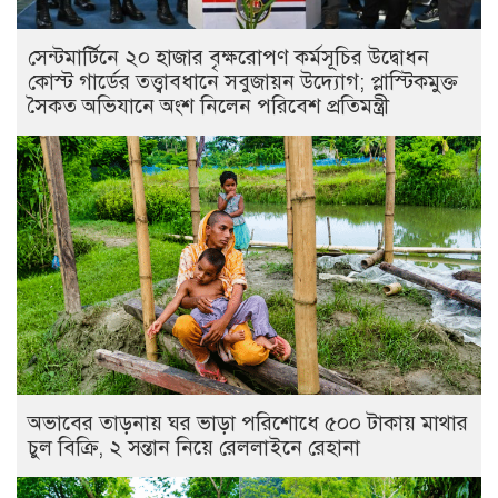
সেন্টমার্টিনে ২০ হাজার বৃক্ষরোপণ কর্মসূচির উদ্বোধন
কোস্ট গার্ডের তত্ত্বাবধানে সবুজায়ন উদ্যোগ; প্লাস্টিকমুক্ত
সৈকত অভিযানে অংশ নিলেন পরিবেশ প্রতিমন্ত্রী
অভাবের তাড়নায় ঘর ভাড়া পরিশোধে ৫০০ টাকায় মাথার
চুল বিক্রি, ২ সন্তান নিয়ে রেললাইনে রেহানা