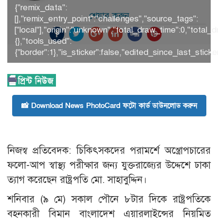
{"remix_data":
শেয়ার করুন
[],"remix_entry_point":"challenges","source_tags":
["local"],"origin":"unknown","total_draw_time":0,"tota
{},"tools_used":
{"border":1},"is_sticker":false,"edited_since_last_stick
📸 Download News PhotoCard ফটো কার্ড ডাউনলোড করুন
নিজস্ব প্রতিবেদক: চিকিৎসকদের পরামর্শে অস্ত্রোপচারের
ফলো-আপ স্বাস্থ্য পরীক্ষার জন্য যুক্তরাজ্যের উদ্দেশে ঢাকা
ত্যাগ করেছেন রাষ্ট্রপতি মো. সাহাবুদ্দিন।
শনিবার (৯ মে) সকাল পৌনে ৮টার দিকে রাষ্ট্রপতিকে
বহনকারী বিমান বাংলাদেশ এয়ারলাইন্সের নিয়মিত