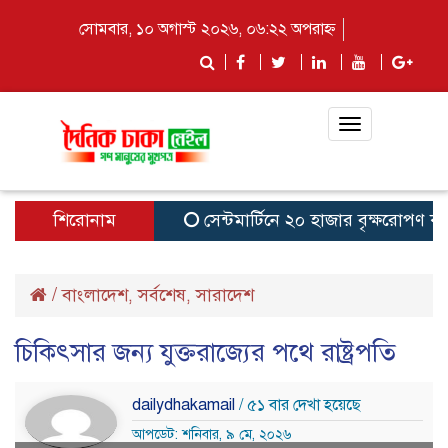
সোমবার, ১০ অগাস্ট ২০২৬, ০৬:২২ অপরাহ্ন
Toggle
navigation
শিরোনাম
সেন্টমার্টিনে ২০ হাজার বৃক্ষরোপণ কর্মসূচির
/
বাংলাদেশ
সর্বশেষ
সারাদেশ
,
,
চিকিৎসার জন্য যুক্তরাজ্যের পথে রাষ্ট্রপতি
dailydhakamail
/ ৫১ বার দেখা হয়েছে
আপডেট: শনিবার, ৯ মে, ২০২৬