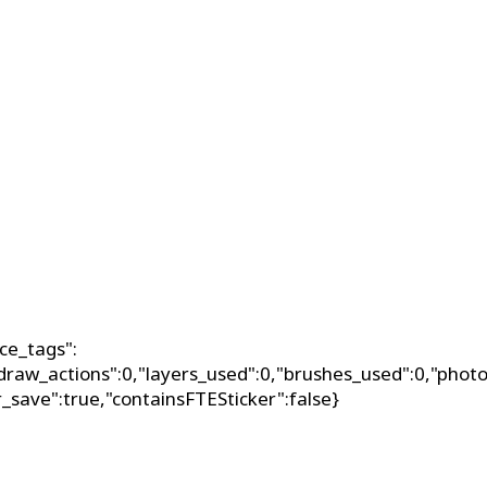
ce_tags":
_draw_actions":0,"layers_used":0,"brushes_used":0,"photo
er_save":true,"containsFTESticker":false}