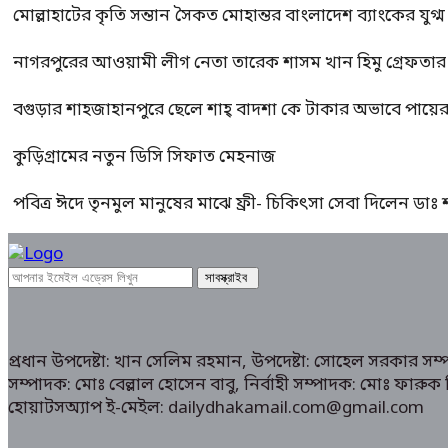
মোল্লাহাটের কৃতি সন্তান সৈকত মোহান্তর বাংলাদেশ ব্যাংকের যুগ
নাগরপুরের আওয়ামী লীগ নেতা তারেক শাসম খান হিমু গ্রেফতার
বগুড়ার শাহজাহানপুরে ছেলে শাহ্ বাদশা কে টাকার অভাবে পায়
কুড়িগ্রামের নতুন ডিসি সিফাত মেহনাজ
পবিত্র ঈদে তৃনমুল মানুষের মাঝে ফ্রী- চিকিৎসা সেবা দিলেন ডা
প্রধান উপদেষ্টা: খান সেলিম রহমান, উপদেষ্টা: সোহেল সরকার স
সম্পাদক: মোঃ বেল্লাল হোসেন বাবু, নির্বাহী সম্পাদক: মোঃ ফা
হোয়াটসঅ্যাপ ই-মেইল: dailydhakamail.com@gmail.com