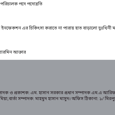
্ম পরিচালক পদে পদোন্নতি
ের ইনফেকশন এর চিকিৎসা করাতে না পারায় হাত বাড়ালো দুঃখিনী ম
ঃ শারমিন আক্তার
ম্পাদক ও প্রকাশক: এম. হাসান সরকার প্রধান সম্পাদক এম.এ আরিফ
রুক মিয়া,বার্তা সম্পাদক: মাহমুদ হাসান মাসুদ। অফিস ঠিকানা: 