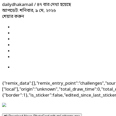
dailydhakamail
/ ৪৭ বার দেখা হয়েছে
আপডেট: শনিবার, ৯ মে, ২০২৬
শেয়ার করুন
{"remix_data":[],"remix_entry_point":"challenges","sour
["local"],"origin":"unknown","total_draw_time":0,"total
{"border":1},"is_sticker":false,"edited_since_last_stick