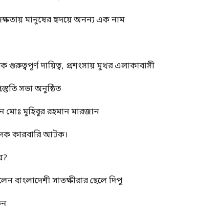
দক্ষতায় মানুষের হৃদয়ে অনন্য এক নাম
ুত্বপূর্ণ দায়িত্ব, প্রশংসায় মুখর এলাকাবাসী
স্তুতি সভা অনুষ্ঠিত
ন মোঃ মুহিবুর রহমান মারজান
মাদক কারবারি আটক।
য়?
রলেন বাংলাদেশী সাতক্ষীরার ছেলে দিপু
তন