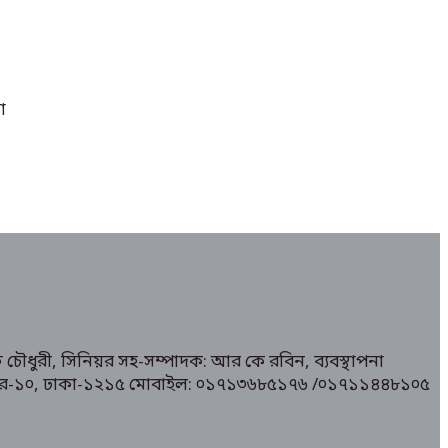
া
 চৌধুরী, সিনিয়র সহ-সম্পাদক: আর কে রবিন, ব্যবস্থাপনা
১/ মিরপুর-১০, ঢাকা-১২১৫ মোবাইল: ০১৭১৩৬৮৫১৭৬ /০১৭১১৪৪৮১০৫