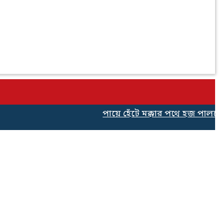
পায়ে হেঁটে মক্কার পথে হজ পালনের 