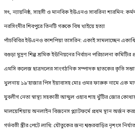
সৎ, ন্যায়নিষ্ঠ, সাহসী ও মানবিক ইউএনও সাবরিনা শারমিন: কর্ম
নরসিংদীর শিবপুরে তিনটি গরুকে বিষ খাইয়ে হত্যা
পাঁচবিবির ইউএনও কাশপিয়া তাসরিন: একাই সামলাচ্ছেন একাধিক গুর
বগুড়া মুদ্রণ শিল্প শ্রমিক ইউনিয়নের নির্বাচন পরিচালনা কমিটির প্র
এমসি কলেজ ছাত্রদলের সাংগঠনিক সম্পাদক ছাতকের কৃতি সন্তা
খুলনায় ১৯’হাজার পিস ইয়াবাসহ মোঃ ওমর ফারুক নামে এক 
যুবলীগ নেতা স্বাস্থ্য সহকারী আব্দুল ওহাব শাহ খুঁটির জোর কোথা
মালয়েশিয়ায় অনলাইন বিজনেস প্ল্যাটফর্মে প্রথম স্থান অর্জন ক
গর্ভবতী স্ত্রীর পেটে লাথি: যৌতুকের জন্য শ্বশুরবাড়ির নৃশংস নির্যা