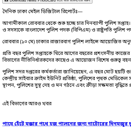
📸 Download News PhotoCard ফটো কার্ড ডাউনলোড করুন
দৈনিক ঢাকা মেইল ডিজিটাল রিপোর্টঃ—
আগামীকাল রোববার থেকে শুরু হচ্ছে চার দিনব্যাপী পুলিশ সপ্তাহ। উদ
ও সদস্যকে বাংলাদেশ পুলিশ পদক (বিপিএম) ও রাষ্ট্রপতি পুলিশ প
রোববার (১০ মে) ঢাকার রাজারবাগ পুলিশ লাইন্সে আয়োজিত অনুষ্ঠা
প্রতি বছর পুলিশ সপ্তাহকে ঘিরে আগের বছরের প্রশংসনীয় কাজের স
বিভাগের নীতিনির্ধারকদের কাছেও এ আয়োজন বিশেষ গুরুত্ব বহন
পুলিশ সদর দপ্তরের কর্মকর্তারা জানিয়েছেন, এ বছর মোট ছয়টি গুরুত্
কেন্দ্রীয় সাইবার ক্রাইম ইউনিট প্রতিষ্ঠা, পুলিশের পৃথক মেডিকেল 
স্থাপন, পুলিশের সুস্থ দেহ ও মন গঠনে এবং ক্রীড়া সক্ষমতা বৃদ্ধিতে
এই বিভাগের আরও খবর
পায়ে হেঁটে মক্কার পথে হজ পালনের জন্য নাটোরের দিনমজুর 