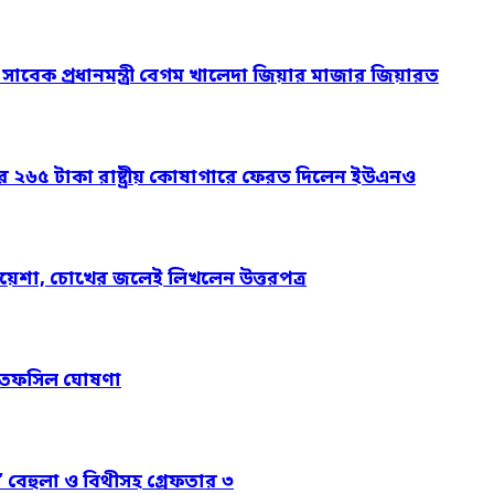
ও সাবেক প্রধানমন্ত্রী বেগম খালেদা জিয়ার মাজার জিয়ারত
ার ২৬৫ টাকা রাষ্ট্রীয় কোষাগারে ফেরত দিলেন ইউএনও
য়েশা, চোখের জলেই লিখলেন উত্তরপত্র
নের তফসিল ঘোষণা
’ বেহুলা ও বিথীসহ গ্রেফতার ৩