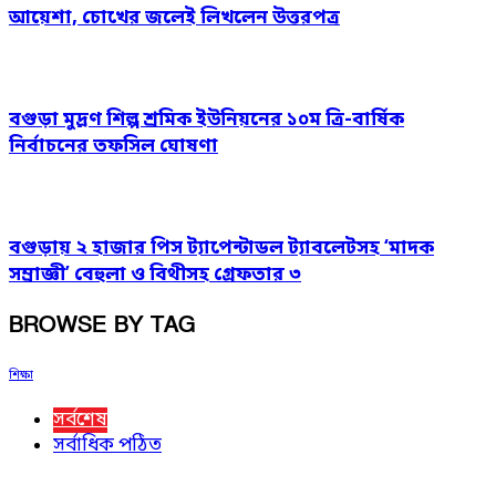
আয়েশা, চোখের জলেই লিখলেন উত্তরপত্র
বগুড়া মুদ্রণ শিল্প শ্রমিক ইউনিয়নের ১০ম ত্রি-বার্ষিক
নির্বাচনের তফসিল ঘোষণা
বগুড়ায় ২ হাজার পিস ট্যাপেন্টাডল ট্যাবলেটসহ ‘মাদক
সম্রাজ্ঞী’ বেহুলা ও বিথীসহ গ্রেফতার ৩
BROWSE BY TAG
শিক্ষা
সর্বশেষ
সর্বাধিক পঠিত