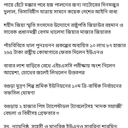
পায়ে হেঁটে মক্কার পথে হজ পালনের জন্য নাটোরের দিনমজুর
দুলাল, ভিসাবিহীন যাত্রায় সামনে কয়েক দেশের আইনি বাধা
শহীদ জিয়া স্মৃতি সংসদের উদ্যোগে রাষ্ট্রপতি জিয়াউর রহমান ও
সাবেক প্রধানমন্ত্রী বেগম খালেদা জিয়ার মাজার জিয়ারত
পাঁচবিবিতে খাল পুনঃখনন প্রকল্পের অব্যয়িত ১০ লাখ ৮৭ হাজার
২৬৫ টাকা রাষ্ট্রীয় কোষাগারে ফেরত দিলেন ইউএনও
বাবার লাশ বাড়িতে রেখে এইচএসসি পরীক্ষায় অংশ নিলেন
আয়েশা, চোখের জলেই লিখলেন উত্তরপত্র
বগুড়া মুদ্রণ শিল্প শ্রমিক ইউনিয়নের ১০ম ত্রি-বার্ষিক নির্বাচনের
তফসিল ঘোষণা
বগুড়ায় ২ হাজার পিস ট্যাপেন্টাডল ট্যাবলেটসহ ‘মাদক সম্রাজ্ঞী’
বেহুলা ও বিথীসহ গ্রেফতার ৩
সৎ, ন্যায়নিষ্ঠ, সাহসী ও মানবিক ইউএনও সাবরিনা শারমিন: