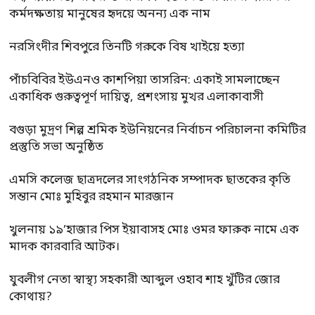
কর্মদক্ষতায় মানুষের হৃদয়ে অনন্য এক নাম
নরসিংদীর শিবপুরে তিনটি গরুকে বিষ খাইয়ে হত্যা
পাঁচবিবির ইউএনও কাশপিয়া তাসরিন: একাই সামলাচ্ছেন
একাধিক গুরুত্বপূর্ণ দায়িত্ব, প্রশংসায় মুখর এলাকাবাসী
বগুড়া মুদ্রণ শিল্প শ্রমিক ইউনিয়নের নির্বাচন পরিচালনা কমিটির
প্রস্তুতি সভা অনুষ্ঠিত
এমসি কলেজ ছাত্রদলের সাংগঠনিক সম্পাদক ছাতকের কৃতি
সন্তান মোঃ মুহিবুর রহমান মারজান
খুলনায় ১৯’হাজার পিস ইয়াবাসহ মোঃ ওমর ফারুক নামে এক
মাদক কারবারি আটক।
যুবলীগ নেতা স্বাস্থ্য সহকারী আব্দুল ওহাব শাহ খুঁটির জোর
কোথায়?