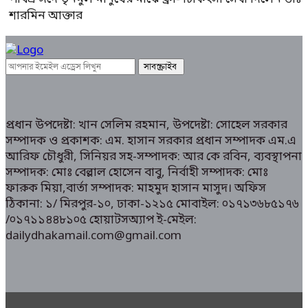
শারমিন আক্তার
প্রধান উপদেষ্টা: খান সেলিম রহমান, উপদেষ্টা: সোহেল সরকার
সম্পাদক ও প্রকাশক: এম. হাসান সরকার প্রধান সম্পাদক এম.এ
আরিফ চৌধুরী, সিনিয়র সহ-সম্পাদক: আর কে রবিন, ব্যবস্থাপনা
সম্পাদক: মোঃ বেল্লাল হোসেন বাবু, নির্বাহী সম্পাদক: মোঃ
ফারুক মিয়া,বার্তা সম্পাদক: মাহমুদ হাসান মাসুদ। অফিস
ঠিকানা: ১/ মিরপুর-১০, ঢাকা-১২১৫ মোবাইল: ০১৭১৩৬৮৫১৭৬
/০১৭১১৪৪৮১০৫ হোয়াটসঅ্যাপ ই-মেইল:
dailydhakamail.com@gmail.com