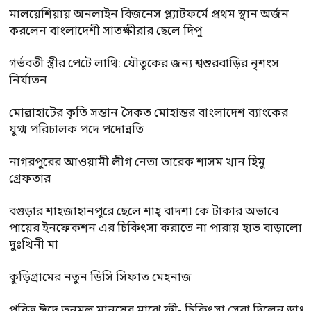
মালয়েশিয়ায় অনলাইন বিজনেস প্ল্যাটফর্মে প্রথম স্থান অর্জন
করলেন বাংলাদেশী সাতক্ষীরার ছেলে দিপু
গর্ভবতী স্ত্রীর পেটে লাথি: যৌতুকের জন্য শ্বশুরবাড়ির নৃশংস
নির্যাতন
মোল্লাহাটের কৃতি সন্তান সৈকত মোহান্তর বাংলাদেশ ব্যাংকের
যুগ্ম পরিচালক পদে পদোন্নতি
নাগরপুরের আওয়ামী লীগ নেতা তারেক শাসম খান হিমু
গ্রেফতার
বগুড়ার শাহজাহানপুরে ছেলে শাহ্ বাদশা কে টাকার অভাবে
পায়ের ইনফেকশন এর চিকিৎসা করাতে না পারায় হাত বাড়ালো
দুঃখিনী মা
কুড়িগ্রামের নতুন ডিসি সিফাত মেহনাজ
পবিত্র ঈদে তৃনমুল মানুষের মাঝে ফ্রী- চিকিৎসা সেবা দিলেন ডাঃ