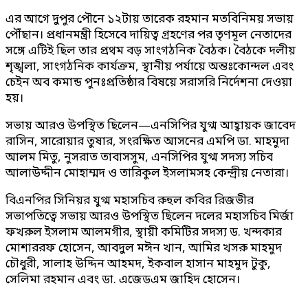
এর আগে দুপুর পৌনে ১২টায় তারেক রহমান মতবিনিময় সভায়
পৌঁছান। প্রধানমন্ত্রী হিসেবে দায়িত্ব গ্রহণের পর তৃণমূল নেতাদের
সঙ্গে এটিই ছিল তার প্রথম বড় সাংগঠনিক বৈঠক। বৈঠকে দলীয়
শৃঙ্খলা, সাংগঠনিক কার্যক্রম, স্থানীয় পর্যায়ে অন্তঃকোন্দল এবং
চেইন অব কমান্ড পুনঃপ্রতিষ্ঠার বিষয়ে সরাসরি নির্দেশনা দেওয়া
হয়।
সভায় আরও উপস্থিত ছিলেন—এনসিপির যুগ্ম আহ্বায়ক জাবেদ
রাসিন, সারোয়ার তুষার, সংরক্ষিত আসনের এমপি ডা. মাহমুদা
আলম মিতু, নুসরাত তাবাসসুম, এনসিপির যুগ্ম সদস্য সচিব
আলাউদ্দীন মোহাম্মদ ও তারিকুল ইসলামসহ কেন্দ্রীয় নেতারা।
বিএনপির সিনিয়র যুগ্ম মহাসচিব রুহুল কবির রিজভীর
সভাপতিত্বে সভায় আরও উপস্থিত ছিলেন দলের মহাসচিব মির্জা
ফখরুল ইসলাম আলমগীর, স্থায়ী কমিটির সদস্য ড. খন্দকার
মোশাররফ হোসেন, আবদুল মঈন খান, আমির খসরু মাহমুদ
চৌধুরী, সালাহ উদ্দিন আহমদ, ইকবাল হাসান মাহমুদ টুকু,
সেলিমা রহমান এবং ডা. এজেডএম জাহিদ হোসেন।