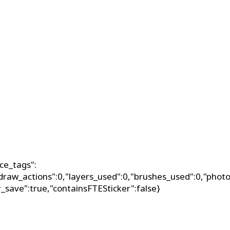
ce_tags":
_draw_actions":0,"layers_used":0,"brushes_used":0,"photo
er_save":true,"containsFTESticker":false}