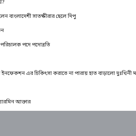
য়?
রলেন বাংলাদেশী সাতক্ষীরার ছেলে দিপু
তন
্ম পরিচালক পদে পদোন্নতি
ের ইনফেকশন এর চিকিৎসা করাতে না পারায় হাত বাড়ালো দুঃখিনী ম
ঃ শারমিন আক্তার