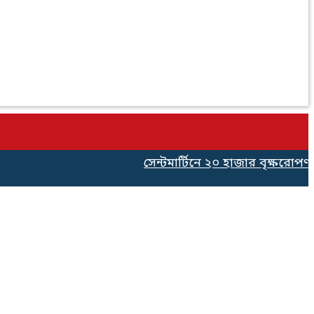
সেন্টমার্টিনে ২০ হাজার বৃক্ষরোপণ কর্ম