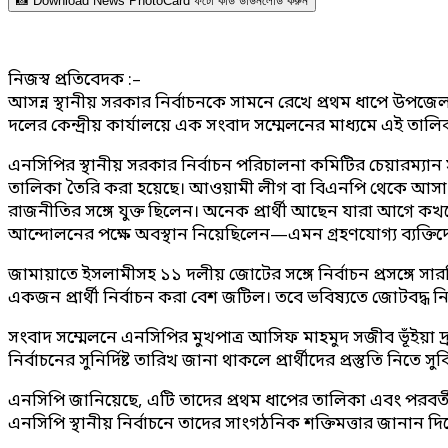
📸 Download News PhotoCard ফটো কার্ড ডাউনলোড করুন
নিজস্ব প্রতিবেদক :–
আসন্ন স্থানীয় সরকার নির্বাচনকে সামনে রেখে প্রথম ধাপে উপজে
দলের কেন্দ্রীয় কার্যালয়ে এক সংবাদ সম্মেলনের মাধ্যমে এই তালি
এনসিপির স্থানীয় সরকার নির্বাচন পরিচালনা কমিটির চেয়ারম্যা
তালিকা তৈরি করা হয়েছে। আওয়ামী লীগ বা বিএনপি থেকে আসা নেত
রাজনীতির সঙ্গে যুক্ত ছিলেন। অনেক প্রার্থী আছেন যারা আগে ক
আন্দোলনের পক্ষে অবস্থান নিয়েছিলেন—এমন গ্রহণযোগ্য ব্যক্তি
জামায়াতে ইসলামীসহ ১১ দলীয় জোটের সঙ্গে নির্বাচন প্রসঙ্গে 
একজন প্রার্থী নির্বাচন করা বেশ জটিল। তবে ভবিষ্যতে জোটবদ্ধ নির
সংবাদ সম্মেলনে এনসিপির মুখপাত্র আসিফ মাহমুদ সজীব ভূঁইয়া দ্রু
নির্বাচনের সুনির্দিষ্ট তারিখ জানা থাকলে প্রার্থীদের প্রস্তুতি নিতে সু
এনসিপি জানিয়েছে, এটি তাদের প্রথম ধাপের তালিকা এবং পরবর্তীত
এনসিপি স্থানীয় নির্বাচনে তাদের সাংগঠনিক শক্তিমত্তার জানান 