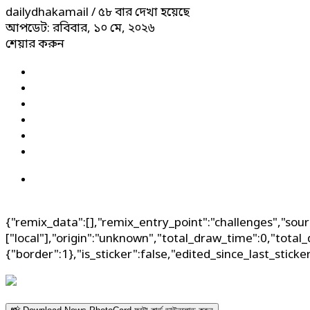
dailydhakamail
/ ৫৮ বার দেখা হয়েছে
আপডেট: রবিবার, ১০ মে, ২০২৬
শেয়ার করুন
{"remix_data":[],"remix_entry_point":"challenges","sour
["local"],"origin":"unknown","total_draw_time":0,"total
{"border":1},"is_sticker":false,"edited_since_last_stick