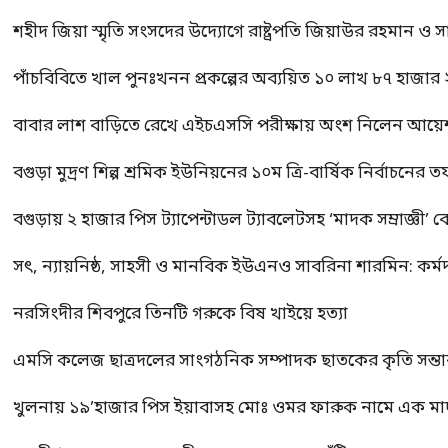
শহীদ জিয়া স্মৃতি সংসদের উদ্যোগে রাষ্ট্রপতি জিয়াউর রহমান ও স
পাঁচবিবিতে খাল পুনঃখনন প্রকল্পের অব্যয়িত ১০ লাখ ৮৭ হাজার
বাবার লাশ বাড়িতে রেখে এইচএসসি পরীক্ষায় অংশ নিলেন আয়ে
বগুড়া মুদ্রণ শিল্প শ্রমিক ইউনিয়নের ১০ম ত্রি-বার্ষিক নির্বাচনে
বগুড়ায় ২ হাজার পিস ট্যাপেন্টাডল ট্যাবলেটসহ ‘মাদক সম্রাজ্ঞী’ 
সৎ, ন্যায়নিষ্ঠ, সাহসী ও মানবিক ইউএনও সাবরিনা শারমিন: কর্ম
নরসিংদীর শিবপুরে তিনটি গরুকে বিষ খাইয়ে হত্যা
এমসি কলেজ ছাত্রদলের সাংগঠনিক সম্পাদক ছাতকের কৃতি সন্তা
খুলনায় ১৯’হাজার পিস ইয়াবাসহ মোঃ ওমর ফারুক নামে এক 