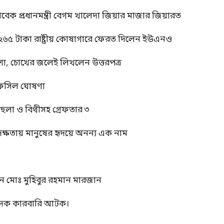
াবেক প্রধানমন্ত্রী বেগম খালেদা জিয়ার মাজার জিয়ারত
 ২৬৫ টাকা রাষ্ট্রীয় কোষাগারে ফেরত দিলেন ইউএনও
শা, চোখের জলেই লিখলেন উত্তরপত্র
র তফসিল ঘোষণা
বেহুলা ও বিথীসহ গ্রেফতার ৩
দক্ষতায় মানুষের হৃদয়ে অনন্য এক নাম
ন মোঃ মুহিবুর রহমান মারজান
মাদক কারবারি আটক।