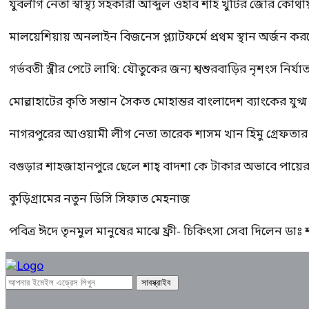
যুবলীগ নেতা স্বাস্থ্য সহকারী আব্দুল ওহাব শাহ খুঁটির জোর কোথা
মালয়েশিয়ায় অনলাইন বিজনেস প্ল্যাটফর্মে প্রথম স্থান অর্জন ক
গর্ভবতী স্ত্রীর পেটে লাথি: যৌতুকের জন্য শ্বশুরবাড়ির নৃশংস নির্যা
মোল্লাহাটের কৃতি সন্তান সৈকত মোহান্তর বাংলাদেশ ব্যাংকের যুগ
নাগরপুরের আওয়ামী লীগ নেতা তারেক শাসম খান হিমু গ্রেফতার
বগুড়ার শাহজাহানপুরে ছেলে শাহ্ বাদশা কে টাকার অভাবে পায়
কুড়িগ্রামের নতুন ডিসি সিফাত মেহনাজ
পবিত্র ঈদে তৃনমুল মানুষের মাঝে ফ্রী- চিকিৎসা সেবা দিলেন ডা