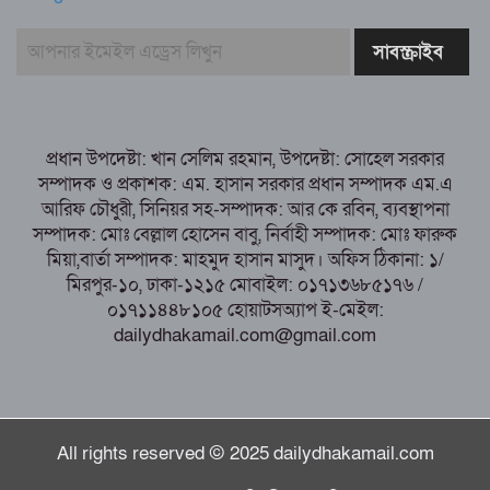
সাবরিনা শারমিন: কর্মদক্ষতায় মানুষের হৃদয়ে অনন্য এক নাম
নরসিংদীর শিবপুরে তিনটি গরুকে বিষ খাইয়ে
হত্যা
পাঁচবিবির ইউএনও কাশপিয়া তাসরিন: একাই
সামলাচ্ছেন একাধিক গুরুত্বপূর্ণ দায়িত্ব, প্রশংসায় মুখর এলাকাবাসী
প্রধান উপদেষ্টা: খান সেলিম রহমান, উপদেষ্টা: সোহেল সরকার
বগুড়া মুদ্রণ শিল্প শ্রমিক ইউনিয়নের নির্বাচন
সম্পাদক ও প্রকাশক: এম. হাসান সরকার প্রধান সম্পাদক এম.এ
পরিচালনা কমিটির প্রস্তুতি সভা অনুষ্ঠিত
আরিফ চৌধুরী, সিনিয়র সহ-সম্পাদক: আর কে রবিন, ব্যবস্থাপনা
সম্পাদক: মোঃ বেল্লাল হোসেন বাবু, নির্বাহী সম্পাদক: মোঃ ফারুক
মিয়া,বার্তা সম্পাদক: মাহমুদ হাসান মাসুদ। অফিস ঠিকানা: ১/
মিরপুর-১০, ঢাকা-১২১৫ মোবাইল: ০১৭১৩৬৮৫১৭৬ /
০১৭১১৪৪৮১০৫ হোয়াটসঅ্যাপ ই-মেইল:
dailydhakamail.com@gmail.com
All rights reserved © 2025 dailydhakamail.com