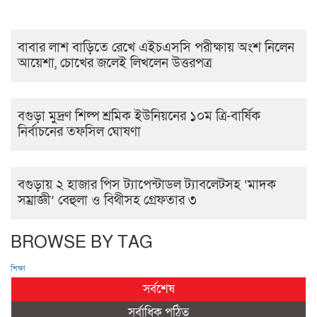
বাবার লাশ বাড়িতে রেখে এইচএসসি পরীক্ষায় অংশ নিলেন
আয়েশা, চোখের জলেই লিখলেন উত্তরপত্র
বগুড়া মুদ্রণ শিল্প শ্রমিক ইউনিয়নের ১০ম ত্রি-বার্ষিক
নির্বাচনের তফসিল ঘোষণা
বগুড়ায় ২ হাজার পিস ট্যাপেন্টাডল ট্যাবলেটসহ ‘মাদক
সম্রাজ্ঞী’ বেহুলা ও বিথীসহ গ্রেফতার ৩
BROWSE BY TAG
শিক্ষা
সর্বশেষ
সর্বাধিক পঠিত