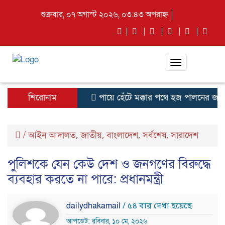
শুক্রবার, ০৭ অগাস্ট ২০২৬, ০৩:৪৩ অপরাহ্ন
Toggle
navigation
শিরোনাম
পায়ে হেঁটে মক্কার পথে হজ পালনের জন্য 
/
আইন আদালত
জাতীয়
বাংলাদেশ
সর্বশেষ
সারাদেশ
,
,
,
,
পুলিশকে যেন কেউ দেশ ও জনগণের বিরুদ্ধে
ব্যবহার করতে না পারে: প্রধানমন্ত্রী
dailydhakamail
/ ৫৪ বার দেখা হয়েছে
আপডেট: রবিবার, ১০ মে, ২০২৬