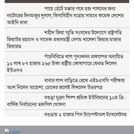
পায়ে হেঁটে মক্কার পথে হজ পালনের জন্য
নাটোরের দিনমজুর দুলাল, ভিসাবিহীন যাত্রায় সামনে কয়েক দেশের
আইনি বাধা
শহীদ জিয়া স্মৃতি সংসদের উদ্যোগে রাষ্ট্রপতি
জিয়াউর রহমান ও সাবেক প্রধানমন্ত্রী বেগম খালেদা জিয়ার মাজার
জিয়ারত
পাঁচবিবিতে খাল পুনঃখনন প্রকল্পের অব্যয়িত
১০ লাখ ৮৭ হাজার ২৬৫ টাকা রাষ্ট্রীয় কোষাগারে ফেরত দিলেন
ইউএনও
বাবার লাশ বাড়িতে রেখে এইচএসসি পরীক্ষায়
অংশ নিলেন আয়েশা, চোখের জলেই লিখলেন উত্তরপত্র
বগুড়া মুদ্রণ শিল্প শ্রমিক ইউনিয়নের ১০ম ত্রি-
বার্ষিক নির্বাচনের তফসিল ঘোষণা
বগুড়ায় ২ হাজার পিস ট্যাপেন্টাডল ট্যাবলেটসহ
‘মাদক সম্রাজ্ঞী’ বেহুলা ও বিথীসহ গ্রেফতার ৩
সৎ, ন্যায়নিষ্ঠ, সাহসী ও মানবিক ইউএনও