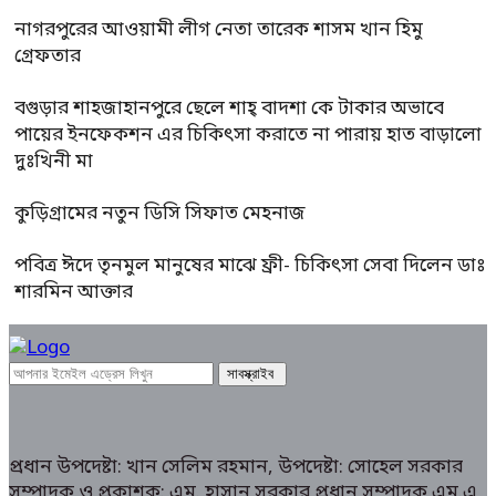
নাগরপুরের আওয়ামী লীগ নেতা তারেক শাসম খান হিমু
গ্রেফতার
বগুড়ার শাহজাহানপুরে ছেলে শাহ্ বাদশা কে টাকার অভাবে
পায়ের ইনফেকশন এর চিকিৎসা করাতে না পারায় হাত বাড়ালো
দুঃখিনী মা
কুড়িগ্রামের নতুন ডিসি সিফাত মেহনাজ
পবিত্র ঈদে তৃনমুল মানুষের মাঝে ফ্রী- চিকিৎসা সেবা দিলেন ডাঃ
শারমিন আক্তার
প্রধান উপদেষ্টা: খান সেলিম রহমান, উপদেষ্টা: সোহেল সরকার
সম্পাদক ও প্রকাশক: এম. হাসান সরকার প্রধান সম্পাদক এম.এ