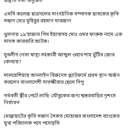
প্রস্তুতি সভা অনুষ্ঠিত
এমসি কলেজ ছাত্রদলের সাংগঠনিক সম্পাদক ছাতকের কৃতি
সন্তান মোঃ মুহিবুর রহমান মারজান
খুলনায় ১৯’হাজার পিস ইয়াবাসহ মোঃ ওমর ফারুক নামে এক
মাদক কারবারি আটক।
যুবলীগ নেতা স্বাস্থ্য সহকারী আব্দুল ওহাব শাহ খুঁটির জোর
কোথায়?
মালয়েশিয়ায় অনলাইন বিজনেস প্ল্যাটফর্মে প্রথম স্থান অর্জন
করলেন বাংলাদেশী সাতক্ষীরার ছেলে দিপু
গর্ভবতী স্ত্রীর পেটে লাথি: যৌতুকের জন্য শ্বশুরবাড়ির নৃশংস
নির্যাতন
মোল্লাহাটের কৃতি সন্তান সৈকত মোহান্তর বাংলাদেশ ব্যাংকের
যুগ্ম পরিচালক পদে পদোন্নতি