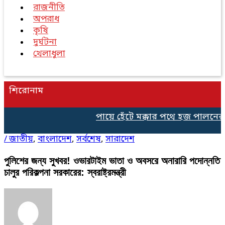
রাজনীতি
অপরাধ
কৃষি
দুর্ঘটনা
খেলাধুলা
শিরোনাম
পায়ে হেঁটে মক্কার পথে হজ পালনের 
/
জাতীয়
,
বাংলাদেশ
,
সর্বশেষ
,
সারাদেশ
পুলিশের জন্য সুখবর! ওভারটাইম ভাতা ও অবসরে অনারারি পদোন্নতি
চালুর পরিকল্পনা সরকারের: স্বরাষ্ট্রমন্ত্রী