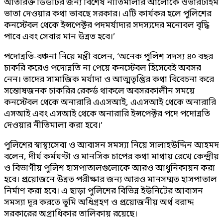
অতিরিক্ত ডিউটির জন্য বিশেষ নীতিমালার আলোকে ওভারটাইম
ভাতা দেওয়ার কথা ভাবছে সরকার। এটি কার্যকর হলে পুলিশের
কনস্টেবল থেকে ইন্সপেক্টর পদমর্যাদার সদস্যদের মনোবল বৃদ্ধি
পাবে এবং সেবার মান উন্নত হবে।’
পদোন্নতি-বঞ্চনা নিয়ে মন্ত্রী বলেন, ‘অনেক পুলিশ সদস্য ৪০ বছর
চাকরি করেও পদোন্নতি না পেয়ে কনস্টেবল হিসেবেই অবসর
নেন। তাদের সামাজিক মর্যাদা ও আত্মতৃপ্তির কথা বিবেচনা করে
সন্তোষজনক চাকরির রেকর্ড থাকলে অবসরকালীন সময়ে
কনস্টেবল থেকে অনারারি এএসআই, এএসআই থেকে অনারারি
এসআই এবং এসআই থেকে অনারারি ইন্সপেক্টর পদে পদোন্নতি
দেওয়ার নীতিমালা করা হবে।’
পুলিশের স্বাস্থ্যসেবা ও আবাসন সমস্যা নিয়ে সালাহউদ্দিন আহমদ
বলেন, দীর্ঘ কর্মঘণ্টা ও মানসিক চাপের কথা মাথায় রেখে কেন্দ্রীয়
ও বিভাগীয় পুলিশ হাসপাতালগুলোকে আরও আধুনিকায়ন করা
হবে। প্রয়োজনে উন্নত পরীক্ষার জন্য আরও মানসম্মত হাসপাতাল
নির্মাণ করা হবে। এ ছাড়া পুলিশের বিভিন্ন ইউনিটের আবাসন
সমস্যা দূর করতে ভূমি অধিগ্রহণ ও প্রয়োজনীয় অর্থ বরাদ্দ
সরকারের অগ্রাধিকার তালিকায় রয়েছে।