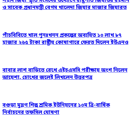
শহীদ জিয়া স্মৃতি সংসদের উদ্যোগে রাষ্ট্রপতি জিয়াউর রহমান
ও সাবেক প্রধানমন্ত্রী বেগম খালেদা জিয়ার মাজার জিয়ারত
পাঁচবিবিতে খাল পুনঃখনন প্রকল্পের অব্যয়িত ১০ লাখ ৮৭
হাজার ২৬৫ টাকা রাষ্ট্রীয় কোষাগারে ফেরত দিলেন ইউএনও
বাবার লাশ বাড়িতে রেখে এইচএসসি পরীক্ষায় অংশ নিলেন
আয়েশা, চোখের জলেই লিখলেন উত্তরপত্র
বগুড়া মুদ্রণ শিল্প শ্রমিক ইউনিয়নের ১০ম ত্রি-বার্ষিক
নির্বাচনের তফসিল ঘোষণা