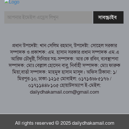
সৎ, ন্যায়নিষ্ঠ, সাহসী ও মানবিক ইউএনও
সাবরিনা শারমিন: কর্মদক্ষতায় মানুষের হৃদয়ে অনন্য এক নাম
নরসিংদীর শিবপুরে তিনটি গরুকে বিষ খাইয়ে
হত্যা
পাঁচবিবির ইউএনও কাশপিয়া তাসরিন: একাই
সামলাচ্ছেন একাধিক গুরুত্বপূর্ণ দায়িত্ব, প্রশংসায় মুখর এলাকাবাসী
প্রধান উপদেষ্টা: খান সেলিম রহমান, উপদেষ্টা: সোহেল সরকার
বগুড়া মুদ্রণ শিল্প শ্রমিক ইউনিয়নের নির্বাচন
সম্পাদক ও প্রকাশক: এম. হাসান সরকার প্রধান সম্পাদক এম.এ
পরিচালনা কমিটির প্রস্তুতি সভা অনুষ্ঠিত
আরিফ চৌধুরী, সিনিয়র সহ-সম্পাদক: আর কে রবিন, ব্যবস্থাপনা
সম্পাদক: মোঃ বেল্লাল হোসেন বাবু, নির্বাহী সম্পাদক: মোঃ ফারুক
মিয়া,বার্তা সম্পাদক: মাহমুদ হাসান মাসুদ। অফিস ঠিকানা: ১/
মিরপুর-১০, ঢাকা-১২১৫ মোবাইল: ০১৭১৩৬৮৫১৭৬ /
০১৭১১৪৪৮১০৫ হোয়াটসঅ্যাপ ই-মেইল:
dailydhakamail.com@gmail.com
All rights reserved © 2025 dailydhakamail.com