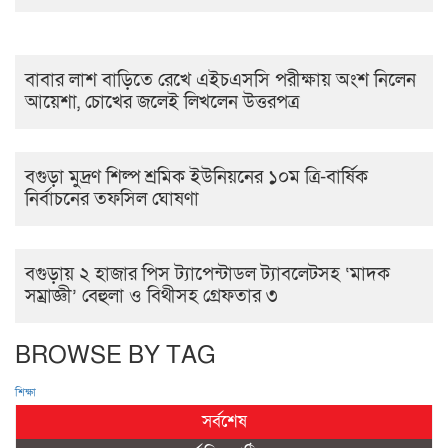
বাবার লাশ বাড়িতে রেখে এইচএসসি পরীক্ষায় অংশ নিলেন
আয়েশা, চোখের জলেই লিখলেন উত্তরপত্র
বগুড়া মুদ্রণ শিল্প শ্রমিক ইউনিয়নের ১০ম ত্রি-বার্ষিক
নির্বাচনের তফসিল ঘোষণা
বগুড়ায় ২ হাজার পিস ট্যাপেন্টাডল ট্যাবলেটসহ ‘মাদক
সম্রাজ্ঞী’ বেহুলা ও বিথীসহ গ্রেফতার ৩
BROWSE BY TAG
শিক্ষা
সর্বশেষ