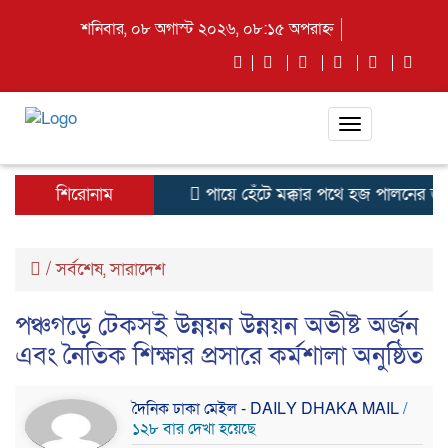
শনিবার, ০৮ অগাস্ট ২০২৬, ০৮:১৫ অপরাহ্ন
Toggle
navigation
শিরোনাম
পায়ে হেঁটে মক্কার পথে হজ পালনের জন্
/
সর্বশেষ
,
সারাদেশ
পঞ্চগড়ে টেকসই উন্নয়ন উন্নয়ন অভীষ্ট অর্জন
এবং নৈতিক শিক্ষার প্রসারে কর্মশালা অনুষ্ঠিত
দৈনিক ঢাকা মেইল - DAILY DHAKA MAIL
/
১২৮ বার দেখা হয়েছে