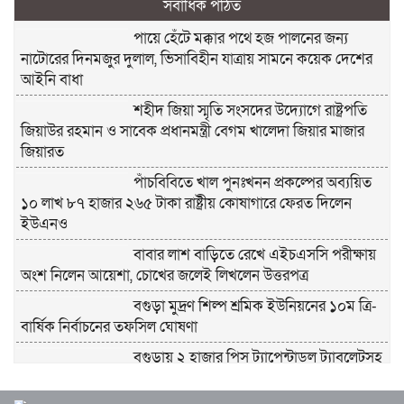
সর্বাধিক পঠিত
পায়ে হেঁটে মক্কার পথে হজ পালনের জন্য
নাটোরের দিনমজুর দুলাল, ভিসাবিহীন যাত্রায় সামনে কয়েক দেশের
আইনি বাধা
শহীদ জিয়া স্মৃতি সংসদের উদ্যোগে রাষ্ট্রপতি
জিয়াউর রহমান ও সাবেক প্রধানমন্ত্রী বেগম খালেদা জিয়ার মাজার
জিয়ারত
পাঁচবিবিতে খাল পুনঃখনন প্রকল্পের অব্যয়িত
১০ লাখ ৮৭ হাজার ২৬৫ টাকা রাষ্ট্রীয় কোষাগারে ফেরত দিলেন
ইউএনও
বাবার লাশ বাড়িতে রেখে এইচএসসি পরীক্ষায়
অংশ নিলেন আয়েশা, চোখের জলেই লিখলেন উত্তরপত্র
বগুড়া মুদ্রণ শিল্প শ্রমিক ইউনিয়নের ১০ম ত্রি-
বার্ষিক নির্বাচনের তফসিল ঘোষণা
বগুড়ায় ২ হাজার পিস ট্যাপেন্টাডল ট্যাবলেটসহ
‘মাদক সম্রাজ্ঞী’ বেহুলা ও বিথীসহ গ্রেফতার ৩