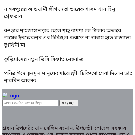
নাগরপুরের আওয়ামী লীগ নেতা তারেক শাসম খান হিমু
গ্রেফতার
বগুড়ার শাহজাহানপুরে ছেলে শাহ্ বাদশা কে টাকার অভাবে
পায়ের ইনফেকশন এর চিকিৎসা করাতে না পারায় হাত বাড়ালো
দুঃখিনী মা
কুড়িগ্রামের নতুন ডিসি সিফাত মেহনাজ
পবিত্র ঈদে তৃনমুল মানুষের মাঝে ফ্রী- চিকিৎসা সেবা দিলেন ডাঃ
শারমিন আক্তার
প্রধান উপদেষ্টা: খান সেলিম রহমান, উপদেষ্টা: সোহেল সরকার