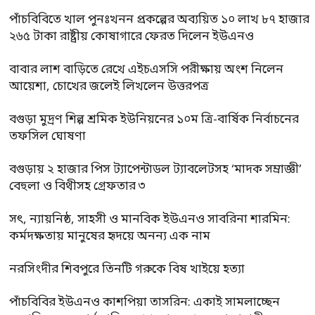
পাঁচবিবিতে খাল পুনঃখনন প্রকল্পের অব্যয়িত ১০ লাখ ৮৭ হাজার
২৬৫ টাকা রাষ্ট্রীয় কোষাগারে ফেরত দিলেন ইউএনও
বাবার লাশ বাড়িতে রেখে এইচএসসি পরীক্ষায় অংশ নিলেন
আয়েশা, চোখের জলেই লিখলেন উত্তরপত্র
বগুড়া মুদ্রণ শিল্প শ্রমিক ইউনিয়নের ১০ম ত্রি-বার্ষিক নির্বাচনের
তফসিল ঘোষণা
বগুড়ায় ২ হাজার পিস ট্যাপেন্টাডল ট্যাবলেটসহ ‘মাদক সম্রাজ্ঞী’
বেহুলা ও বিথীসহ গ্রেফতার ৩
সৎ, ন্যায়নিষ্ঠ, সাহসী ও মানবিক ইউএনও সাবরিনা শারমিন:
কর্মদক্ষতায় মানুষের হৃদয়ে অনন্য এক নাম
নরসিংদীর শিবপুরে তিনটি গরুকে বিষ খাইয়ে হত্যা
পাঁচবিবির ইউএনও কাশপিয়া তাসরিন: একাই সামলাচ্ছেন