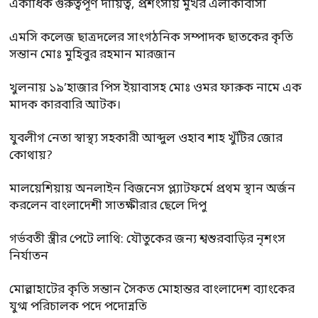
একাধিক গুরুত্বপূর্ণ দায়িত্ব, প্রশংসায় মুখর এলাকাবাসী
এমসি কলেজ ছাত্রদলের সাংগঠনিক সম্পাদক ছাতকের কৃতি
সন্তান মোঃ মুহিবুর রহমান মারজান
খুলনায় ১৯’হাজার পিস ইয়াবাসহ মোঃ ওমর ফারুক নামে এক
মাদক কারবারি আটক।
যুবলীগ নেতা স্বাস্থ্য সহকারী আব্দুল ওহাব শাহ খুঁটির জোর
কোথায়?
মালয়েশিয়ায় অনলাইন বিজনেস প্ল্যাটফর্মে প্রথম স্থান অর্জন
করলেন বাংলাদেশী সাতক্ষীরার ছেলে দিপু
গর্ভবতী স্ত্রীর পেটে লাথি: যৌতুকের জন্য শ্বশুরবাড়ির নৃশংস
নির্যাতন
মোল্লাহাটের কৃতি সন্তান সৈকত মোহান্তর বাংলাদেশ ব্যাংকের
যুগ্ম পরিচালক পদে পদোন্নতি