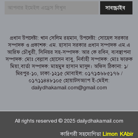
নরসিংদীর শিবপুরে তিনটি গরুকে বিষ খাইয়ে
হত্যা
পাঁচবিবির ইউএনও কাশপিয়া তাসরিন:
একাই সামলাচ্ছেন একাধিক গুরুত্বপূর্ণ দায়িত্ব,
প্রধান উপদেষ্টা: খান সেলিম রহমান, উপদেষ্টা: সোহেল সরকার
প্রশংসায় মুখর এলাকাবাসী
সম্পাদক ও প্রকাশক: এম. হাসান সরকার প্রধান সম্পাদক এম.এ
আরিফ চৌধুরী, সিনিয়র সহ-সম্পাদক: আর কে রবিন, ব্যবস্থাপনা
বগুড়া মুদ্রণ শিল্প শ্রমিক ইউনিয়নের নির্বাচন
সম্পাদক: মোঃ বেল্লাল হোসেন বাবু, নির্বাহী সম্পাদক: মোঃ ফারুক
পরিচালনা কমিটির প্রস্তুতি সভা অনুষ্ঠিত
মিয়া,বার্তা সম্পাদক: মাহমুদ হাসান মাসুদ। অফিস ঠিকানা: ১/
মিরপুর-১০, ঢাকা-১২১৫ মোবাইল: ০১৭১৩৬৮৫১৭৬ /
০১৭১১৪৪৮১০৫ হোয়াটসঅ্যাপ ই-মেইল:
dailydhakamail.com@gmail.com
All rights reserved © 2025 dailydhakamail.com
Limon KAbir
কারিগরী সহযোগিতা