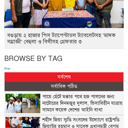
বগুড়ায় ২ হাজার পিস ট্যাপেন্টাডল ট্যাবলেটসহ ‘মাদক
সম্রাজ্ঞী’ বেহুলা ও বিথীসহ গ্রেফতার ৩
BROWSE BY TAG
শিক্ষা
সর্বশেষ
সর্বাধিক পঠিত
পায়ে হেঁটে মক্কার পথে হজ পালনের জন্য
নাটোরের দিনমজুর দুলাল, ভিসাবিহীন যাত্রায়
সামনে কয়েক দেশের আইনি বাধা
শহীদ জিয়া স্মৃতি সংসদের উদ্যোগে রাষ্ট্রপতি
জিয়াউর রহমান ও সাবেক প্রধানমন্ত্রী বেগম