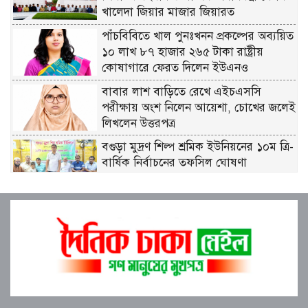
খালেদা জিয়ার মাজার জিয়ারত
পাঁচবিবিতে খাল পুনঃখনন প্রকল্পের অব্যয়িত
১০ লাখ ৮৭ হাজার ২৬৫ টাকা রাষ্ট্রীয়
কোষাগারে ফেরত দিলেন ইউএনও
বাবার লাশ বাড়িতে রেখে এইচএসসি
পরীক্ষায় অংশ নিলেন আয়েশা, চোখের জলেই
লিখলেন উত্তরপত্র
বগুড়া মুদ্রণ শিল্প শ্রমিক ইউনিয়নের ১০ম ত্রি-
বার্ষিক নির্বাচনের তফসিল ঘোষণা
বগুড়ায় ২ হাজার পিস ট্যাপেন্টাডল
ট্যাবলেটসহ ‘মাদক সম্রাজ্ঞী’ বেহুলা ও
বিথীসহ গ্রেফতার ৩
সৎ, ন্যায়নিষ্ঠ, সাহসী ও মানবিক ইউএনও
সাবরিনা শারমিন: কর্মদক্ষতায় মানুষের হৃদয়ে
অনন্য এক নাম