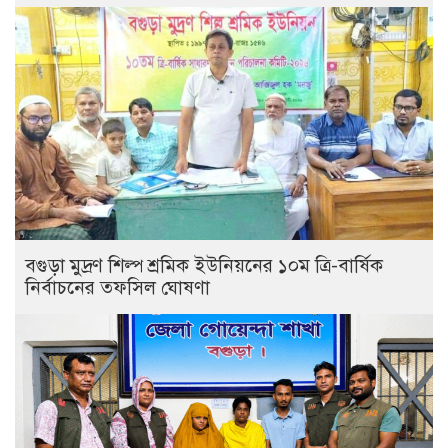
বগুড়া মুদ্রণ শিল্প শ্রমিক ইউনিয়নের ১০ম ত্রি-বার্ষিক
নির্বাচনের তফসিল ঘোষণা