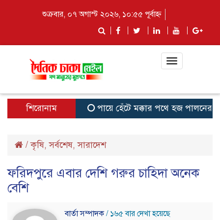
শুক্রবার, ০৭ অগাস্ট ২০২৬, ১০:৫৫ পূর্বাহ্ন
Toggle
navigation
শিরোনাম
পায়ে হেঁটে মক্কার পথে হজ পালনের জন্য
/
কৃষি
সর্বশেষ
সারাদেশ
,
,
ফরিদপুরে এবার দেশি গরুর চাহিদা অনেক
বেশি
বার্তা সম্পাদক
/ ১৬৫ বার দেখা হয়েছে