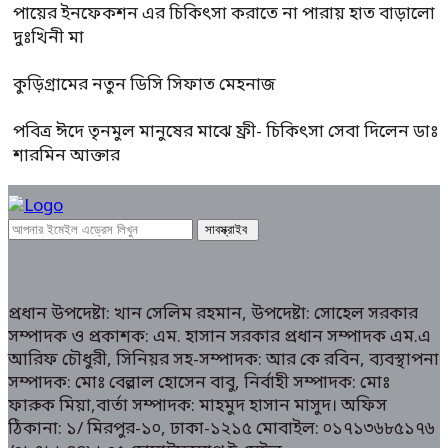
পায়ের ইনফেকশন এর চিকিৎসা করাতে না পারায় হাত বাড়ালো
দুঃখিনী মা
কুড়িগ্রামের নতুন ডিসি সিফাত মেহনাজ
পবিত্র ঈদে তৃনমুল মানুষের মাঝে ফ্রী- চিকিৎসা সেবা দিলেন ডাঃ
শারমিন আক্তার
প্রধান উপদেষ্টা: খান সেলিম রহমান, উপদেষ্টা: সোহেল সরকার
সম্পাদক ও প্রকাশক: এম. হাসান সরকার প্রধান সম্পাদক এম.এ
আরিফ চৌধুরী, সিনিয়র সহ-সম্পাদক: আর কে রবিন, ব্যবস্থাপনা
সম্পাদক: মোঃ বেল্লাল হোসেন বাবু, নির্বাহী সম্পাদক: মোঃ
ফারুক মিয়া,বার্তা সম্পাদক: মাহমুদ হাসান মাসুদ। অফিস
ঠিকানা: ১/ মিরপুর-১০, ঢাকা-১২১৫ মোবাইল: ০১৭১৩৬৮৫১৭৬