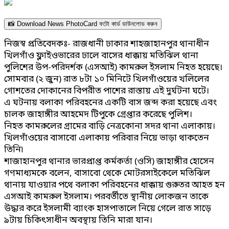
📸 Download News PhotoCard ফটো কার্ড ডাউনলোড করুন
নিজস্ব প্রতিবেদকঃ- রাজধানী ঢাকার শাহজাহানপুর থানাধীন
খিলগাঁও ফ্লাইওভারের ঢালে বাসের ধাক্কায় মতিঝিল থানা
পুলিশের উপ-পরিদর্শক (এসআই) কামরুল ইসলাম নিহত হয়েছে।
সোমবার (২ জুন) রাত ৮টা ১০ মিনিটে খিলগাঁওয়ের খলিলের
গোশতের দোকানের বিপরীত পাশের রাস্তায় এই দুর্ঘটনা ঘটে।
এ ঘটনায় বলাকা পরিবহনের একটি বাস জব্দ করা হয়েছে এবং
চালক জাহাঙ্গীর আহমেদ টিপুকে গ্রেপ্তার করেছে পুলিশ।
নিহত কামরুলের গ্রামের বাড়ি নেত্রকোনা সদর থানা এলাকায়।
খিলগাঁওয়ের বাসাবো এলাকায় পরিবার নিয়ে ভাড়া থাকতেন
তিনি৷
শাজাহানপুর থানার ভারপ্রাপ্ত কর্মকর্তা (ওসি) জাহাঙ্গীর হোসেন
গণমাধ্যমকে বলেন, বাসাবো থেকে মোটরসাইকেলে মতিঝিল
থানায় যাওয়ার পথে বলাকা পরিবহনের ধাক্কায় গুরুতর আহত হন
এসআই কামরুল ইসলাম। পরবর্তীতে স্থানীয় লোকজন তাকে
উদ্ধার করে ইসলামী ব্যাংক হাসপাতালে নিয়ে গেলে রাত সাড়ে
৯টায় চিকিৎসাধীন অবস্থায় তিনি মারা যান।