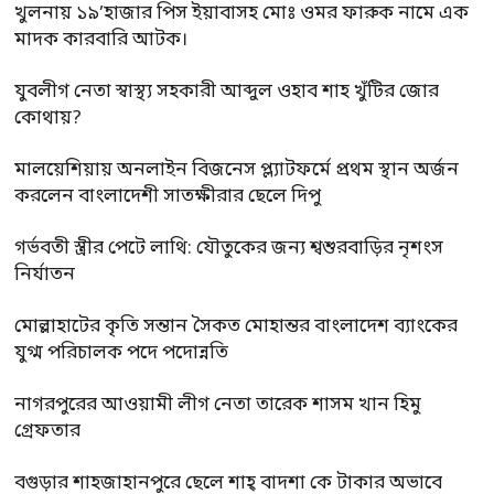
খুলনায় ১৯’হাজার পিস ইয়াবাসহ মোঃ ওমর ফারুক নামে এক
মাদক কারবারি আটক।
যুবলীগ নেতা স্বাস্থ্য সহকারী আব্দুল ওহাব শাহ খুঁটির জোর
কোথায়?
মালয়েশিয়ায় অনলাইন বিজনেস প্ল্যাটফর্মে প্রথম স্থান অর্জন
করলেন বাংলাদেশী সাতক্ষীরার ছেলে দিপু
গর্ভবতী স্ত্রীর পেটে লাথি: যৌতুকের জন্য শ্বশুরবাড়ির নৃশংস
নির্যাতন
মোল্লাহাটের কৃতি সন্তান সৈকত মোহান্তর বাংলাদেশ ব্যাংকের
যুগ্ম পরিচালক পদে পদোন্নতি
নাগরপুরের আওয়ামী লীগ নেতা তারেক শাসম খান হিমু
গ্রেফতার
বগুড়ার শাহজাহানপুরে ছেলে শাহ্ বাদশা কে টাকার অভাবে