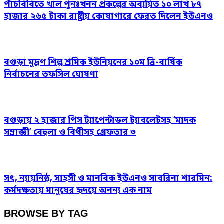
পাঁচবিবিতে খাল পুনঃখনন প্রকল্পের অব্যয়িত ১০ লাখ ৮৭
হাজার ২৬৫ টাকা রাষ্ট্রীয় কোষাগারে ফেরত দিলেন ইউএনও
বগুড়া মুদ্রণ শিল্প শ্রমিক ইউনিয়নের ১০ম ত্রি-বার্ষিক
নির্বাচনের তফসিল ঘোষণা
বগুড়ায় ২ হাজার পিস ট্যাপেন্টাডল ট্যাবলেটসহ ‘মাদক
সম্রাজ্ঞী’ বেহুলা ও বিথীসহ গ্রেফতার ৩
সৎ, ন্যায়নিষ্ঠ, সাহসী ও মানবিক ইউএনও সাবরিনা শারমিন:
কর্মদক্ষতায় মানুষের হৃদয়ে অনন্য এক নাম
BROWSE BY TAG