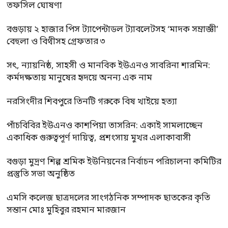
তফসিল ঘোষণা
বগুড়ায় ২ হাজার পিস ট্যাপেন্টাডল ট্যাবলেটসহ ‘মাদক সম্রাজ্ঞী’
বেহুলা ও বিথীসহ গ্রেফতার ৩
সৎ, ন্যায়নিষ্ঠ, সাহসী ও মানবিক ইউএনও সাবরিনা শারমিন:
কর্মদক্ষতায় মানুষের হৃদয়ে অনন্য এক নাম
নরসিংদীর শিবপুরে তিনটি গরুকে বিষ খাইয়ে হত্যা
পাঁচবিবির ইউএনও কাশপিয়া তাসরিন: একাই সামলাচ্ছেন
একাধিক গুরুত্বপূর্ণ দায়িত্ব, প্রশংসায় মুখর এলাকাবাসী
বগুড়া মুদ্রণ শিল্প শ্রমিক ইউনিয়নের নির্বাচন পরিচালনা কমিটির
প্রস্তুতি সভা অনুষ্ঠিত
এমসি কলেজ ছাত্রদলের সাংগঠনিক সম্পাদক ছাতকের কৃতি
সন্তান মোঃ মুহিবুর রহমান মারজান