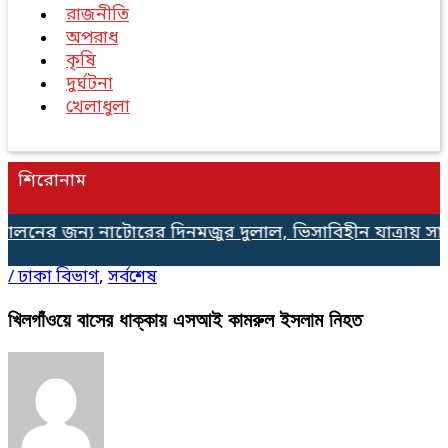
রাজনীতি
অপরাধ
কৃষি
দুর্ঘটনা
খেলাধুলা
শিরোনাম
লনের জন্য নাটোরের দিনমজুর দুলাল, ভিসাবিহীন যাত্রায় সাম
/
ঢাকা বিভাগ
,
সর্বশেষ
খিলগাঁওয়ে বাসের ধাক্কায় এসআই কামরুল ইসলাম নিহত