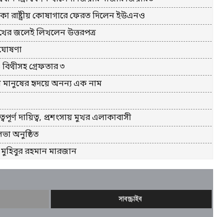
াকা রাষ্ট্রীয় কোষাগারে ফেরত দিলেন ইউএনও
োখের জলেই লিখলেন উত্তরপত্র
ল ঘোষণা
ও বিথীসহ গ্রেফতার ৩
য় মানুষের হৃদয়ে অনন্য এক নাম
র্ণ দায়িত্ব, প্রশংসায় মুখর এলাকাবাসী
সভা অনুষ্ঠিত
মুহিবুর রহমান মারজান
ারবারি আটক।
াংলাদেশী সাতক্ষীরার ছেলে দিপু