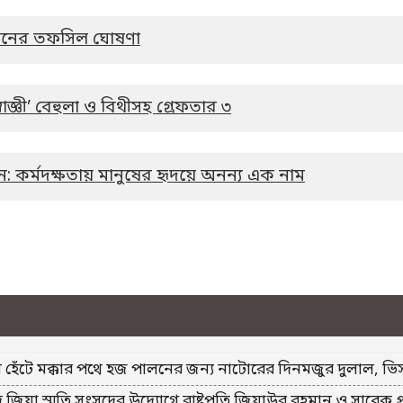
র্বাচনের তফসিল ঘোষণা
াজ্ঞী’ বেহুলা ও বিথীসহ গ্রেফতার ৩
ন: কর্মদক্ষতায় মানুষের হৃদয়ে অনন্য এক নাম
 হেঁটে মক্কার পথে হজ পালনের জন্য নাটোরের দিনমজুর দুলাল, ভি
 জিয়া স্মৃতি সংসদের উদ্যোগে রাষ্ট্রপতি জিয়াউর রহমান ও সাবেক প