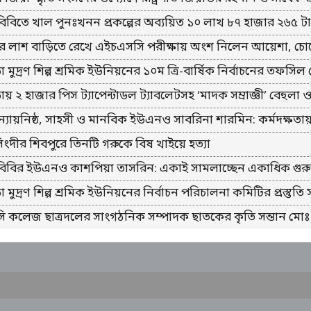
বিবিতে খাল পুনঃখনন প্রকল্পের অব্যয়িত ১০ লাখ ৮৭ হাজার ২৬৫ ট
র লাশ বাড়িতে রেখে এইচএসসি পরীক্ষায় অংশ নিলেন আয়েশা, চ
া মুদ্রণ শিল্প শ্রমিক ইউনিয়নের ১০ম ত্রি-বার্ষিক নির্বাচনের তফসি
ায় ২ হাজার পিস ট্যাপেন্টাডল ট্যাবলেটসহ ‘মাদক সম্রাজ্ঞী’ বেহুলা 
ন্যায়নিষ্ঠ, সাহসী ও মানবিক ইউএনও সাবরিনা শারমিন: কর্মদক্ষতা
ংদীর শিবপুরে তিনটি গরুকে বিষ খাইয়ে হত্যা
বিবির ইউএনও কাশপিয়া তাসরিন: একাই সামলাচ্ছেন একাধিক গুরুত্বপূ
া মুদ্রণ শিল্প শ্রমিক ইউনিয়নের নির্বাচন পরিচালনা কমিটির প্রস্তুতি 
 কলেজ ছাত্রদলের সাংগঠনিক সম্পাদক ছাতকের কৃতি সন্তান মোঃ 
নায় ১৯’হাজার পিস ইয়াবাসহ মোঃ ওমর ফারুক নামে এক মাদক ক
ীগ নেতা স্বাস্থ্য সহকারী আব্দুল ওহাব শাহ খুঁটির জোর কোথায়?
়েশিয়ায় অনলাইন বিজনেস প্ল্যাটফর্মে প্রথম স্থান অর্জন করলেন ব