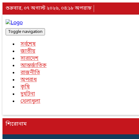
শুক্রবার, ০৭ অগাস্ট ২০২৬, ০৪:১৮ অপরাহ্ন
Toggle navigation
সর্বশেষ
জাতীয়
সারাদেশ
আন্তর্জাতিক
রাজনীতি
অপরাধ
কৃষি
দুর্ঘটনা
খেলাধুলা
শিরোনাম