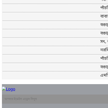
পাঁচ
বাবা
বগুড়
বগুড়
সৎ, 
নরসি
পাঁচ
বগুড়
এমসি
খুল
যুবল
মালয