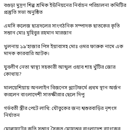
বগুড়া মুদ্রণ শিল্প শ্রমিক ইউনিয়নের নির্বাচন পরিচালনা কমিটির
প্রস্তুতি সভা অনুষ্ঠিত
এমসি কলেজ ছাত্রদলের সাংগঠনিক সম্পাদক ছাতকের কৃতি
সন্তান মোঃ মুহিবুর রহমান মারজান
খুলনায় ১৯’হাজার পিস ইয়াবাসহ মোঃ ওমর ফারুক নামে এক
মাদক কারবারি আটক।
যুবলীগ নেতা স্বাস্থ্য সহকারী আব্দুল ওহাব শাহ খুঁটির জোর
কোথায়?
মালয়েশিয়ায় অনলাইন বিজনেস প্ল্যাটফর্মে প্রথম স্থান অর্জন
করলেন বাংলাদেশী সাতক্ষীরার ছেলে দিপু
গর্ভবতী স্ত্রীর পেটে লাথি: যৌতুকের জন্য শ্বশুরবাড়ির নৃশংস
নির্যাতন
মোল্লাহাটের কৃতি সন্তান সৈকত মোহান্তর বাংলাদেশ ব্যাংকের