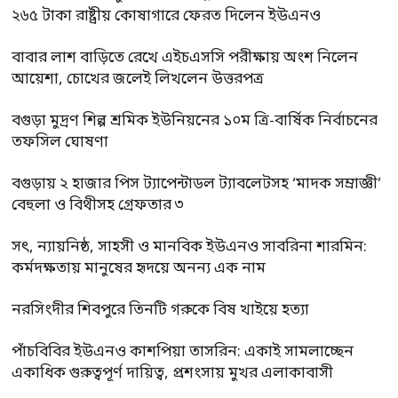
২৬৫ টাকা রাষ্ট্রীয় কোষাগারে ফেরত দিলেন ইউএনও
বাবার লাশ বাড়িতে রেখে এইচএসসি পরীক্ষায় অংশ নিলেন
আয়েশা, চোখের জলেই লিখলেন উত্তরপত্র
বগুড়া মুদ্রণ শিল্প শ্রমিক ইউনিয়নের ১০ম ত্রি-বার্ষিক নির্বাচনের
তফসিল ঘোষণা
বগুড়ায় ২ হাজার পিস ট্যাপেন্টাডল ট্যাবলেটসহ ‘মাদক সম্রাজ্ঞী’
বেহুলা ও বিথীসহ গ্রেফতার ৩
সৎ, ন্যায়নিষ্ঠ, সাহসী ও মানবিক ইউএনও সাবরিনা শারমিন:
কর্মদক্ষতায় মানুষের হৃদয়ে অনন্য এক নাম
নরসিংদীর শিবপুরে তিনটি গরুকে বিষ খাইয়ে হত্যা
পাঁচবিবির ইউএনও কাশপিয়া তাসরিন: একাই সামলাচ্ছেন
একাধিক গুরুত্বপূর্ণ দায়িত্ব, প্রশংসায় মুখর এলাকাবাসী