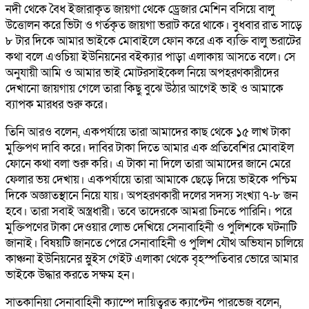
নদী থেকে বৈধ ইজারাকৃত জায়গা থেকে ড্রেজার মেশিন বসিয়ে বালু
উত্তোলন করে ভিটা ও গর্তকৃত জায়গা ভরাট করে থাকে। বুধবার রাত সাড়ে
৮ টার দিকে আমার ভাইকে মোবাইলে ফোন করে এক ব্যক্তি বালু ভরাটের
কথা বলে এওচিয়া ইউনিয়নের বইক্যার পাড়া এলাকায় আসতে বলে। সে
অনুযায়ী আমি ও আমার ভাই মোটরসাইকেল নিয়ে অপহরণকারীদের
দেখানো জায়গায় গেলে তারা কিছু বুঝে উঠার আগেই ভাই ও আমাকে
ব্যাপক মারধর শুরু করে।
তিনি আরও বলেন, একপর্যায়ে তারা আমাদের কাছ থেকে ১৫ লাখ টাকা
মুক্তিপণ দাবি করে। দাবির টাকা দিতে আমার এক প্রতিবেশির মোবাইল
ফোনে কথা বলা শুরু করি। এ টাকা না দিলে তারা আমাদের জানে মেরে
ফেলার ভয় দেখায়। একপর্যায়ে তারা আমাকে ছেড়ে দিয়ে ভাইকে পশ্চিম
দিকে অজ্ঞাতস্থানে নিয়ে যায়। অপহরণকারী দলের সদস্য সংখ্যা ৭-৮ জন
হবে। তারা সবাই অস্ত্রধারী। তবে তাদেরকে আমরা চিনতে পারিনি। পরে
মুক্তিপণের টাকা দেওয়ার লোভ দেখিয়ে সেনাবাহিনী ও পুলিশকে ঘটনাটি
জানাই। বিষয়টি জানতে পেরে সেনাবাহিনী ও পুলিশ যৌথ অভিযান চালিয়ে
কাঞ্চনা ইউনিয়নের স্লুইস গেইট এলাকা থেকে বৃহস্পতিবার ভোরে আমার
ভাইকে উদ্ধার করতে সক্ষম হন।
সাতকানিয়া সেনাবাহিনী ক্যাম্পে দায়িত্বরত ক্যাপ্টেন পারভেজ বলেন,