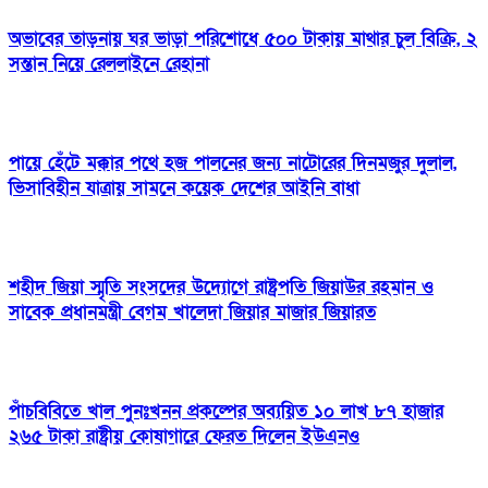
অভাবের তাড়নায় ঘর ভাড়া পরিশোধে ৫০০ টাকায় মাথার চুল বিক্রি, ২
সন্তান নিয়ে রেললাইনে রেহানা
পায়ে হেঁটে মক্কার পথে হজ পালনের জন্য নাটোরের দিনমজুর দুলাল,
ভিসাবিহীন যাত্রায় সামনে কয়েক দেশের আইনি বাধা
শহীদ জিয়া স্মৃতি সংসদের উদ্যোগে রাষ্ট্রপতি জিয়াউর রহমান ও
সাবেক প্রধানমন্ত্রী বেগম খালেদা জিয়ার মাজার জিয়ারত
পাঁচবিবিতে খাল পুনঃখনন প্রকল্পের অব্যয়িত ১০ লাখ ৮৭ হাজার
২৬৫ টাকা রাষ্ট্রীয় কোষাগারে ফেরত দিলেন ইউএনও