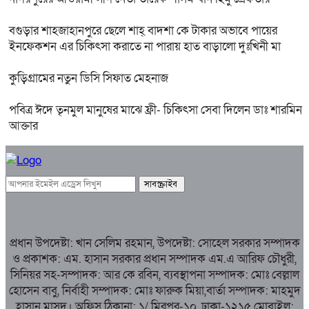
বগুড়ার শাহজাহানপুরে ছেলে শাহ্ বাদশা কে টাকার অভাবে পায়ের
ইনফেকশন এর চিকিৎসা করাতে না পারায় হাত বাড়ালো দুঃখিনী মা
কুড়িগ্রামের নতুন ডিসি সিফাত মেহনাজ
পবিত্র ঈদে তৃনমুল মানুষের মাঝে ফ্রী- চিকিৎসা সেবা দিলেন ডাঃ শারমিন
আক্তার
প্রধান উপদেষ্টা: খান সেলিম রহমান, উপদেষ্টা: সোহেল সরকার সম্পাদক
ও প্রকাশক: এম. হাসান সরকার প্রধান সম্পাদক এম.এ আরিফ চৌধুরী,
সিনিয়র সহ-সম্পাদক: আর কে রবিন, ব্যবস্থাপনা সম্পাদক: মোঃ বেল্লাল
হোসেন বাবু, নির্বাহী সম্পাদক: মোঃ ফারুক মিয়া,বার্তা সম্পাদক: মাহমুদ
হাসান মাসুদ। অফিস ঠিকানা: ১/ মিরপুর-১০, ঢাকা-১২১৫ মোবাইল: