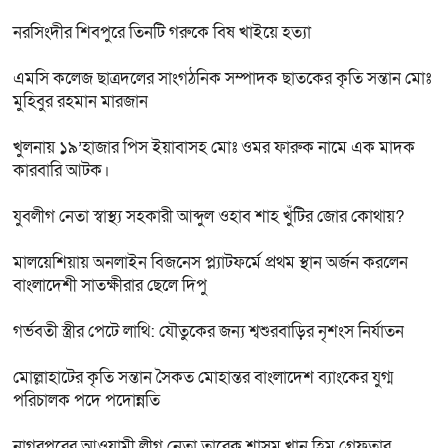
নরসিংদীর শিবপুরে তিনটি গরুকে বিষ খাইয়ে হত্যা
এমসি কলেজ ছাত্রদলের সাংগঠনিক সম্পাদক ছাতকের কৃতি সন্তান মোঃ
মুহিবুর রহমান মারজান
খুলনায় ১৯’হাজার পিস ইয়াবাসহ মোঃ ওমর ফারুক নামে এক মাদক
কারবারি আটক।
যুবলীগ নেতা স্বাস্থ্য সহকারী আব্দুল ওহাব শাহ খুঁটির জোর কোথায়?
মালয়েশিয়ায় অনলাইন বিজনেস প্ল্যাটফর্মে প্রথম স্থান অর্জন করলেন
বাংলাদেশী সাতক্ষীরার ছেলে দিপু
গর্ভবতী স্ত্রীর পেটে লাথি: যৌতুকের জন্য শ্বশুরবাড়ির নৃশংস নির্যাতন
মোল্লাহাটের কৃতি সন্তান সৈকত মোহান্তর বাংলাদেশ ব্যাংকের যুগ্ম
পরিচালক পদে পদোন্নতি
নাগরপুরের আওয়ামী লীগ নেতা তারেক শাসম খান হিমু গ্রেফতার