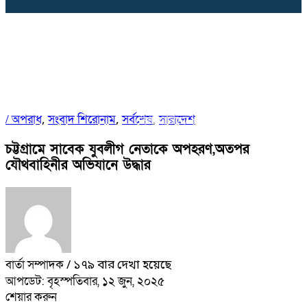
/
অপরাধ
সংবাদ শিরোনাম
সর্বশেষ
সারাদেশ
,
,
,
সেন্টমার্টিনে ২০ হাজার বৃক্ষরোপণ কর্মসূচি
শিরোনাম
চট্টগ্রামে সাবেক যুবলীগ নেতাকে অপহরণ,অতপর
যৌথবাহিনীর অভিযানে উদ্ধার
বার্তা সম্পাদক
/ ১৭৯ বার দেখা হয়েছে
আপডেট: বৃহস্পতিবার, ১২ জুন, ২০২৫
শেয়ার করুন