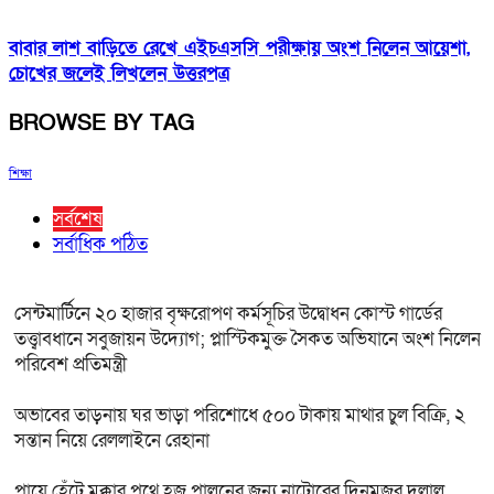
বাবার লাশ বাড়িতে রেখে এইচএসসি পরীক্ষায় অংশ নিলেন আয়েশা,
চোখের জলেই লিখলেন উত্তরপত্র
BROWSE BY TAG
শিক্ষা
সর্বশেষ
সর্বাধিক পঠিত
সেন্টমার্টিনে ২০ হাজার বৃক্ষরোপণ কর্মসূচির উদ্বোধন কোস্ট গার্ডের
তত্ত্বাবধানে সবুজায়ন উদ্যোগ; প্লাস্টিকমুক্ত সৈকত অভিযানে অংশ নিলেন
পরিবেশ প্রতিমন্ত্রী
অভাবের তাড়নায় ঘর ভাড়া পরিশোধে ৫০০ টাকায় মাথার চুল বিক্রি, ২
সন্তান নিয়ে রেললাইনে রেহানা
পায়ে হেঁটে মক্কার পথে হজ পালনের জন্য নাটোরের দিনমজুর দুলাল,