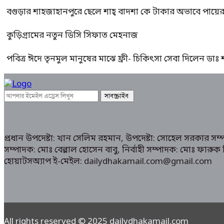
বগুড়ার শাহজাহানপুরে ছেলে শাহ্ বাদশা কে টাকার অভাবে পায়
কুড়িগ্রামের নতুন ডিসি সিফাত মেহনাজ
পবিত্র ঈদে তৃনমুল মানুষের মাঝে ফ্রী- চিকিৎসা সেবা দিলেন ডা
প্রধান উপদেষ্টা: খান সেলিম রহমান, উপদেষ্টা: সোহেল সরকার স
সম্পাদক: মোঃ বেল্লাল হোসেন বাবু, নির্বাহী সম্পাদক: মোঃ ফা
হোয়াটসঅ্যাপ ই-মেইল: dailydhakamail.com@gmail.com
All rights reserved © 2025 dailydhakamail.com