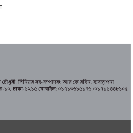
া
 চৌধুরী, সিনিয়র সহ-সম্পাদক: আর কে রবিন, ব্যবস্থাপনা
১/ মিরপুর-১০, ঢাকা-১২১৫ মোবাইল: ০১৭১৩৬৮৫১৭৬ /০১৭১১৪৪৮১০৫