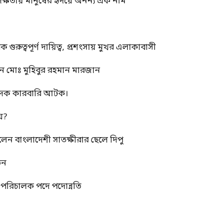
দক্ষতায় মানুষের হৃদয়ে অনন্য এক নাম
ুত্বপূর্ণ দায়িত্ব, প্রশংসায় মুখর এলাকাবাসী
ন মোঃ মুহিবুর রহমান মারজান
মাদক কারবারি আটক।
য়?
রলেন বাংলাদেশী সাতক্ষীরার ছেলে দিপু
তন
্ম পরিচালক পদে পদোন্নতি