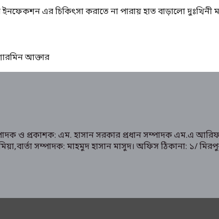
ের ইনফেকশন এর চিকিৎসা করাতে না পারায় হাত বাড়ালো দুঃখিনী ম
ঃ শারমিন আক্তার
ম্পাদক ও প্রকাশক: এম. হাসান সরকার প্রধান সম্পাদক এম.এ আরিফ
রুক মিয়া,বার্তা সম্পাদক: মাহমুদ হাসান মাসুদ। অফিস ঠিকানা: 