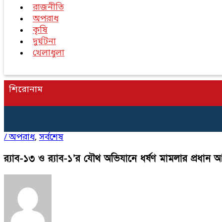
রাজনীতি
অপরাধ
কৃষি
দুর্ঘটনা
খেলাধুলা
শিরোনাম
/
অপরাধ
,
সর্বশেষ
র‍্যাব-১৩ ও র‍্যাব-১’র যৌথ অভিযানে ধর্ষণ মামলার প্রধান 