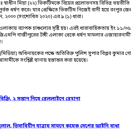
মোঃ স্বাধীন মিয়া (২২) ভিকটিমকে বিয়ের প্রলোভনসহ বিভিন্ন ভয়ভীত
পূর্বক ধর্ষণ করে। যার প্রেক্ষিতে ভিকটিম নিজেই বাদী হয়ে রংপুর
ন, ২০০০ (সংশোধিত ২০২০) এর ৯ (১) ধারা।
এলাকায় ব্যাপক চাঞ্চল্যের সৃষ্টি হয়। এরই ধারাবাহিকতায় ইং ১১/০৬
 জিএমপি গাজীপুরের টঙ্গী এলাকা থেকে ধর্ষণ মামলার এজাহারনামীয়
য়।
িডিয়া) অধিনায়কের পক্ষে অতিরিক্ত পুলিশ সুপার বিপ্লব কুমার গোস্ব
সামীকে সংশ্লিষ্ট থানায় হস্তান্তর করা হয়েছে।
্রি, ২ সন্তান নিয়ে রেললাইনে রেহানা
দুলাল, ভিসাবিহীন যাত্রায় সামনে কয়েক দেশের আইনি বাধা