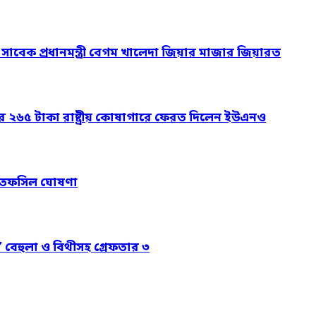
ও সাবেক প্রধানমন্ত্রী বেগম খালেদা জিয়ার মাজার জিয়ারত
ার ২৬৫ টাকা রাষ্ট্রীয় কোষাগারে ফেরত দিলেন ইউএনও
নের তফসিল ঘোষণা
’ বেহুলা ও বিথীসহ গ্রেফতার ৩