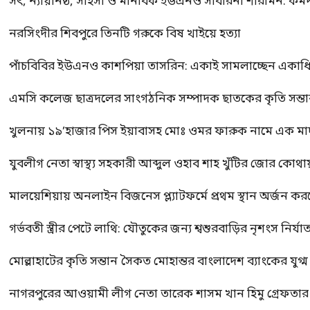
সৎ, ন্যায়নিষ্ঠ, সাহসী ও মানবিক ইউএনও সাবরিনা শারমিন: কর্ম
নরসিংদীর শিবপুরে তিনটি গরুকে বিষ খাইয়ে হত্যা
পাঁচবিবির ইউএনও কাশপিয়া তাসরিন: একাই সামলাচ্ছেন একাধিক গুর
এমসি কলেজ ছাত্রদলের সাংগঠনিক সম্পাদক ছাতকের কৃতি সন্তা
খুলনায় ১৯’হাজার পিস ইয়াবাসহ মোঃ ওমর ফারুক নামে এক 
যুবলীগ নেতা স্বাস্থ্য সহকারী আব্দুল ওহাব শাহ খুঁটির জোর কোথা
মালয়েশিয়ায় অনলাইন বিজনেস প্ল্যাটফর্মে প্রথম স্থান অর্জন ক
গর্ভবতী স্ত্রীর পেটে লাথি: যৌতুকের জন্য শ্বশুরবাড়ির নৃশংস নির্যা
মোল্লাহাটের কৃতি সন্তান সৈকত মোহান্তর বাংলাদেশ ব্যাংকের যুগ
নাগরপুরের আওয়ামী লীগ নেতা তারেক শাসম খান হিমু গ্রেফতার