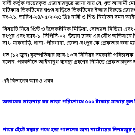
বাদী কর্তৃক দায়েরকৃত এজাহারসূত্রে জানা যায় যে, ধৃত আসামী 
ঘটিকায় ভিকটিমের শ্বশুর বাড়িতে ভিকটিমের ইচ্ছার বিরুদ্ধে জোর
নং-২১, তারিখ-২৪/০৫/২০২৫ খ্রিঃ নারী ও শিশু নির্যাতন দমন আই
বিষয়টি নিয়ে প্রিন্ট ও ইলেকট্রনিক মিডিয়া, সোশ্যাল মিডিয়া এবং 
রংপুর এবং র‌্যাব-১, সিপিসি-০২, উত্তরা ঢাকা এর যৌথ অভিযানে
সাং- মাঝবাড়ি, থানা- পীরগাছা, জেলা-রংপুর’কে গ্রেফতার করা হ
গত (১২ জুন) বৃহস্পতিবার র‍্যাব-১৩’র সিনিয়র সহকারী পরিচালক (ম
বলেন, পরবর্তীতে আইনানুগ ব্যবস্থা গ্রহণের নিমিত্তে গ্রেফতারকৃত আ
এই বিভাগের আরও খবর
অভাবের তাড়নায় ঘর ভাড়া পরিশোধে ৫০০ টাকায় মাথার চুল বিক
পায়ে হেঁটে মক্কার পথে হজ পালনের জন্য নাটোরের দিনমজুর 