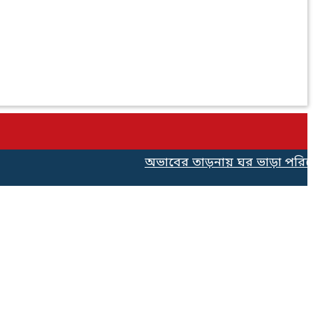
অভাবের তাড়নায় ঘর ভাড়া পরিশোধে ৫০